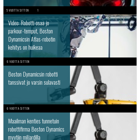
5 VUOTTA SITTEN
1
Video: Robotti osaa jo
parkour-temput, Boston
Dynamicsin Atlas-robotin
kehitys on huikeaa
6 VUOTTA SITTEN
Boston Dynamicsin robotti
tanssivat jo varsin sulavasti
6 VUOTTA SITTEN
Maailman kenties tunnetuin
robottifirma Boston Dynamics
myytiin miljardilla