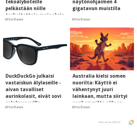
tekoälyboteille
näytönohjaimen 4
pelkästään niille
gigatavun muistilla
tarkoitettuja mainoksia
AfterDawn
AfterDawn
- vaikuttaa tekoälyn
mielikuvaan brändistä
DuckDuckGo julkaisi
Australia kielsi somen
vastaiskun älylaseille -
nuorilta: Käyttö ei
aivan tavalliset
vähentynyt juuri
aurinkolasit, eivät sovi
lainkaan, mutta siirtyi
salakuvaaville
vanhemmilta piiloon
AfterDawn
AfterDawn
hyypiöille
Powered by HIGH.FI