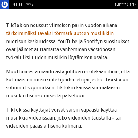
PETTERI PYYNY
4 VUOTTA SITTEN
TikTok
on noussut viimeisen parin vuoden aikana
tärkeimmäksi tavaksi törmätä uuteen musiikkiin
nuorison keskuudessa. YouTube ja Spotifyn suositukset
ovat jääneet auttamatta vanhemman väestönosan
työkaluiksi uuden musiikin löytämisen osalta.
Muuttuneesta maailmasta johtuen ei olekaan ihme, että
kotimaisten musiikintekijöiden etujärjesteö
Teosto
on
solminut sopimuksen TikTokin kanssa suomalaisen
musiikin lisensoimisesta palveluun.
TikTokissa käyttäjät voivat varsin vapaasti käyttää
musiikkia videoissaan, joko videoiden taustalla - tai
videoiden pääasiallisena kulmana.