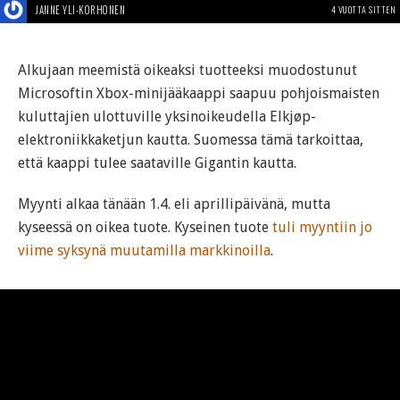
JANNE YLI-KORHONEN
4 VUOTTA SITTEN
Alkujaan meemistä oikeaksi tuotteeksi muodostunut
Microsoftin Xbox-minijääkaappi saapuu pohjoismaisten
kuluttajien ulottuville yksinoikeudella Elkjøp-
elektroniikkaketjun kautta. Suomessa tämä tarkoittaa,
että kaappi tulee saataville Gigantin kautta.
Myynti alkaa tänään 1.4. eli aprillipäivänä, mutta
kyseessä on oikea tuote. Kyseinen tuote
tuli myyntiin jo
viime syksynä muutamilla markkinoilla
.