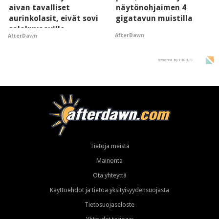
aivan tavalliset
näytönohjaimen 4
aurinkolasit, eivät sovi
gigatavun muistilla
salakuvaaville
AfterDawn
AfterDawn
hyypiöille
Powered by HIGH.FI
Tietoja meistä
Mainonta
Ota yhteyttä
Käyttöehdot ja tietoa yksityisyydensuojasta
Tietosuojaseloste