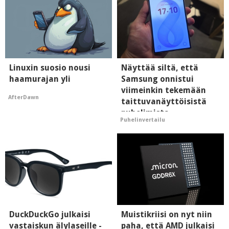
Linuxin suosio nousi
Näyttää siltä, että
haamurajan yli
Samsung onnistui
viimeinkin tekemään
AfterDawn
taittuvanäyttöisistä
puhelimista
Puhelinvertailu
supersuosittuja
DuckDuckGo julkaisi
Muistikriisi on nyt niin
vastaiskun älylaseille -
paha, että AMD julkaisi