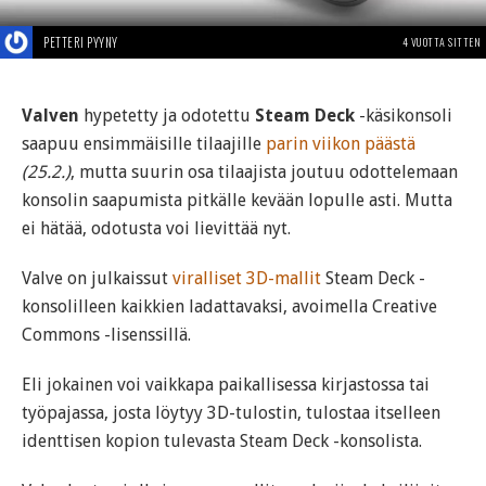
PETTERI PYYNY
4 VUOTTA SITTEN
Valven
hypetetty ja odotettu
Steam Deck
-käsikonsoli
saapuu ensimmäisille tilaajille
parin viikon päästä
(25.2.)
, mutta suurin osa tilaajista joutuu odottelemaan
konsolin saapumista pitkälle kevään lopulle asti. Mutta
ei hätää, odotusta voi lievittää nyt.
Valve on julkaissut
viralliset 3D-mallit
Steam Deck -
konsolilleen kaikkien ladattavaksi, avoimella Creative
Commons -lisenssillä.
Eli jokainen voi vaikkapa paikallisessa kirjastossa tai
työpajassa, josta löytyy 3D-tulostin, tulostaa itselleen
identtisen kopion tulevasta Steam Deck -konsolista.