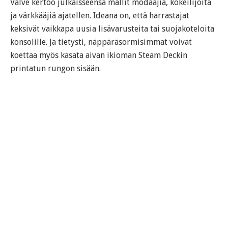
Valve kertoo julkaisseensa mallit modaajia, kokeilijoita
ja värkkääjiä ajatellen. Ideana on, että harrastajat
keksivät vaikkapa uusia lisävarusteita tai suojakoteloita
konsolille. Ja tietysti, näppäräsormisimmat voivat
koettaa myös kasata aivan ikioman Steam Deckin
printatun rungon sisään.