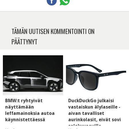
TÄMÄN UUTISEN KOMMENTOINTI ON
PÄÄTTYNYT
BMW:t ryhtyivät
DuckDuckGo julkaisi
näyttämään
vastaiskun älylaseille -
leffamainoksia autoa
aivan tavalliset
käynnistettäessä
aurinkolasit, eivät sovi
salakuvaaville