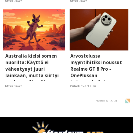
AfterDawn
AfterDawn
hyypiöille
Australia kielsi somen
Arvostelussa
nuorilta: Käyttö ei
myyntihitiksi noussut
vähentynyt juuri
Realme GT 8 Pro -
lainkaan, mutta siirtyi
OnePlussan
vanhemmilta piiloon
huippupuhelinten
AfterDawn
Puhelinvertailu
"perillinen"
Powered by HIGH.FI