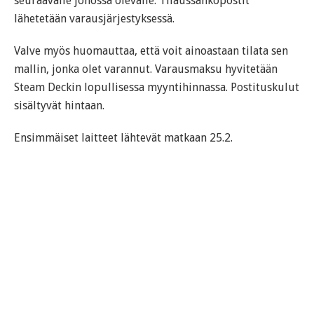
seuraavalle jonossa olevalle. Tilaussähköpostit
lähetetään varausjärjestyksessä.
Valve myös huomauttaa, että voit ainoastaan tilata sen
mallin, jonka olet varannut. Varausmaksu hyvitetään
Steam Deckin lopullisessa myyntihinnassa. Postituskulut
sisältyvät hintaan.
Ensimmäiset laitteet lähtevät matkaan 25.2.