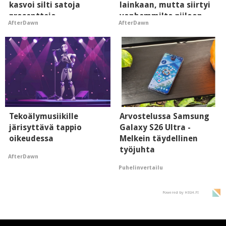
kasvoi silti satoja
lainkaan, mutta siirtyi
prosentteja
vanhemmilta piiloon
AfterDawn
AfterDawn
Tekoälymusiikille
Arvostelussa Samsung
järisyttävä tappio
Galaxy S26 Ultra -
oikeudessa
Melkein täydellinen
työjuhta
AfterDawn
Puhelinvertailu
Powered by HIGH.FI