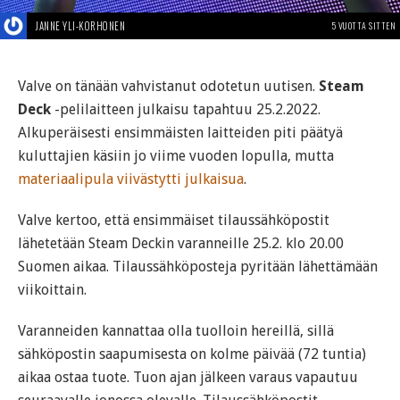
JANNE YLI-KORHONEN
5 VUOTTA SITTEN
Valve on tänään vahvistanut odotetun uutisen.
Steam
Deck
-pelilaitteen julkaisu tapahtuu 25.2.2022.
Alkuperäisesti ensimmäisten laitteiden piti päätyä
kuluttajien käsiin jo viime vuoden lopulla, mutta
materiaalipula viivästytti julkaisua
.
Valve kertoo, että ensimmäiset tilaussähköpostit
lähetetään Steam Deckin varanneille 25.2. klo 20.00
Suomen aikaa. Tilaussähköposteja pyritään lähettämään
viikoittain.
Varanneiden kannattaa olla tuolloin hereillä, sillä
sähköpostin saapumisesta on kolme päivää (72 tuntia)
aikaa ostaa tuote. Tuon ajan jälkeen varaus vapautuu