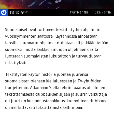
PETTERI PYYNY
5 VUOTTA SITTEN
2 KOMMENTTIA
Suomalaiset ovat tottuneet tekstitettyihin ohjelmiin
vuosikymmenten saatossa. Käytännössä ainoastaan
lapsille suunnatut ohjelmat dubataan eli jälkiäänitetään
suomeksi, mutta kaikkien muiden ohjelmien osalta
luotetaan suomalaisten lukutaitoon ja turvaudutaan
tekstityksiin.
Tekstitysten käytön historia juontaa juurensa
suomalaisten pieneen kielialueeseen ja TV-yhtiöiden
budjetteihin. Aikoinaan Ylellä tehtiin päätös ohjelmien
tekstittämisestä dubbauksen sijaan ja suurin vaikuttaja
oli juurikin kustannustehokkuus: kunnollinen dubbaus
on merkittävästi tekstittämistä kalliimpaa.