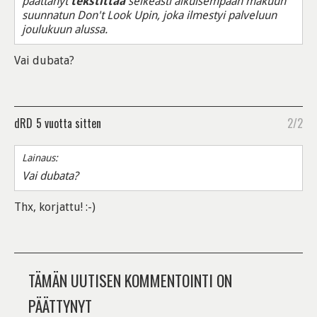
päättänyt
tekstittää
selkeästi aikuisempaan makuun
suunnatun Don't Look Upin, joka ilmestyi palveluun
joulukuun alussa.
Vai dubata?
dRD
5 vuotta sitten
2/2
Lainaus:
Vai dubata?
Thx, korjattu! :-)
TÄMÄN UUTISEN KOMMENTOINTI ON
PÄÄTTYNYT