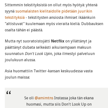
Sittemmin tekstityksistä on ollut myös hyötyä: yhtenä
syynä
suomalaisten kielitaidolle pidetään juurikin
tekstityksiä
- tekstitysten ansiosta ihmiset ikäänkuin
"altistuvat" kuulemaan myös vieraita kieliä. Dubbauksen
osalta tähän ei päästä.
Mutta nyt suoratoistojätti
Netflix
on yllättänyt ja
päättänyt dubata selkeästi aikuisempaan makuun
suunnatun
Don't Look Up
in, joka ilmestyi palveluun
joulukuun alussa.
Asia huomattiin Twitter-kansan keskuudessa vasta
joulun maissa:
Se oli
@amimtns
Instassa joka tän ekana
huomasi, mutta siis Don't Look Up on