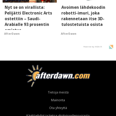
Nyt se on virallista:
Avoimen lähdekoodin
Pelijätti Electronic Arts
robotti-imuri, joka
ostettiin – Saudi-
rakennetaan itse 3D-
Arabialle 93 prosentin
tulostetuista osista
omistus
AfterDawn
AfterDawn
Powered by HIGH.FI
Tietoja meistä
Mainonta
Ota yhteyttä
Käyttöehdot ja tietoa yksityisyydensuojasta