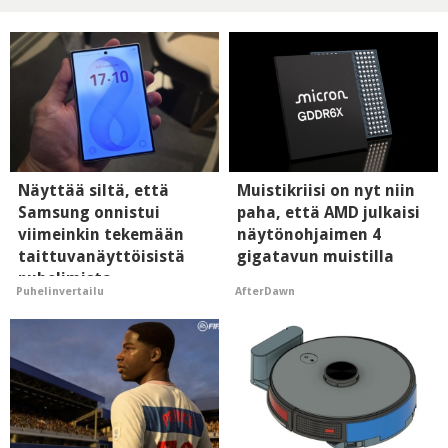
Näyttää siltä, että
Muistikriisi on nyt niin
Samsung onnistui
paha, että AMD julkaisi
viimeinkin tekemään
näytönohjaimen 4
taittuvanäyttöisistä
gigatavun muistilla
puhelimista
AfterDawn
Puhelinvertailu
supersuosittuja