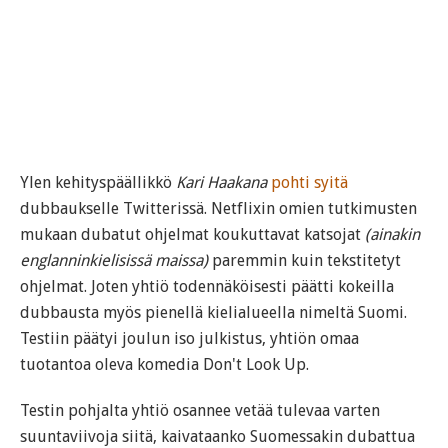
Ylen kehityspäällikkö
Kari Haakana
pohti syitä
dubbaukselle Twitterissä. Netflixin omien tutkimusten
mukaan dubatut ohjelmat koukuttavat katsojat
(ainakin
englanninkielisissä maissa)
paremmin kuin tekstitetyt
ohjelmat. Joten yhtiö todennäköisesti päätti kokeilla
dubbausta myös pienellä kielialueella nimeltä Suomi.
Testiin päätyi joulun iso julkistus, yhtiön omaa
tuotantoa oleva komedia Don't Look Up.
Testin pohjalta yhtiö osannee vetää tulevaa varten
suuntaviivoja siitä, kaivataanko Suomessakin dubattua