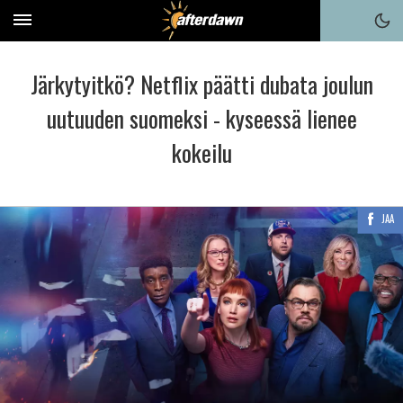
Järkytyitkö? Netflix päätti dubata joulun
uutuuden suomeksi - kyseessä lienee
kokeilu
JAA