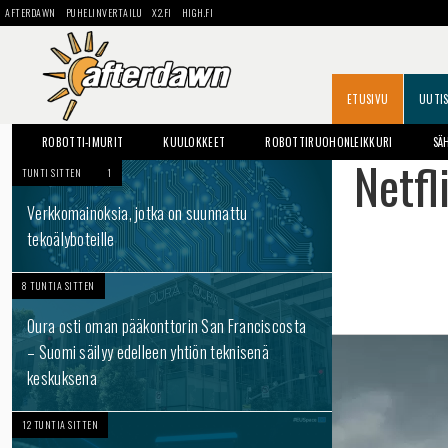
AFTERDAWN
PUHELINVERTAILU
X2.FI
HIGH.FI
ETUSIVU
UUTI
ROBOTTI-IMURIT
KUULOKKEET
ROBOTTIRUOHONLEIKKURI
SÄ
Netfl
TUNTI SITTEN
1
Verkkomainoksia, jotka on suunnattu
tekoälyboteille
8 TUNTIA SITTEN
Oura osti oman pääkonttorin San Franciscosta
– Suomi säilyy edelleen yhtiön teknisenä
keskuksena
12 TUNTIA SITTEN