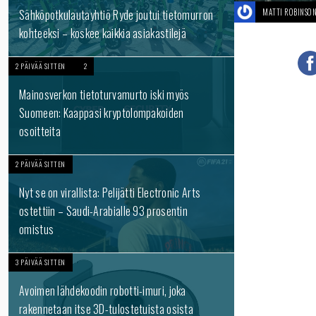
Sähköpotkulautayhtiö Ryde joutui tietomurron
MATTI ROBINSO
kohteeksi – koskee kaikkia asiakastilejä
2 PÄIVÄÄ SITTEN
2
Mainosverkon tietoturvamurto iski myös
Suomeen: Kaappasi kryptolompakoiden
osoitteita
2 PÄIVÄÄ SITTEN
Nyt se on virallista: Pelijätti Electronic Arts
ostettiin – Saudi-Arabialle 93 prosentin
omistus
3 PÄIVÄÄ SITTEN
Avoimen lähdekoodin robotti-imuri, joka
rakennetaan itse 3D-tulostetuista osista