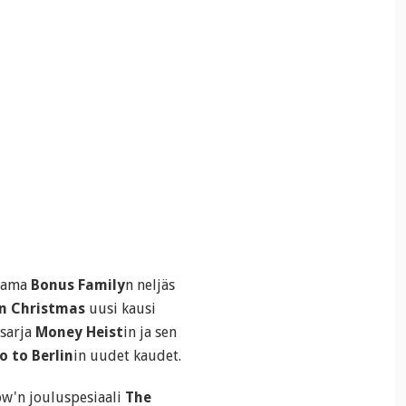
raama
Bonus Family
n neljäs
n Christmas
uusi kausi
ssarja
Money Heist
in ja sen
 to Berlin
in uudet kaudet.
ow'n jouluspesiaali
The