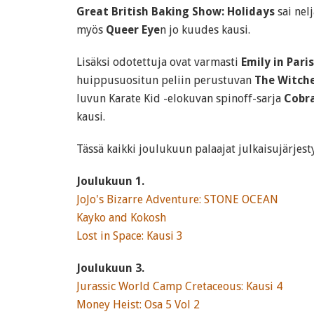
Great British Baking Show: Holidays
sai nel
myös
Queer Eye
n jo kuudes kausi.
Lisäksi odotettuja ovat varmasti
Emily in Paris
huippusuositun peliin perustuvan
The Witch
luvun Karate Kid -elokuvan spinoff-sarja
Cobra
kausi.
Tässä kaikki joulukuun palaajat julkaisujärjest
Joulukuun 1.
JoJo's Bizarre Adventure: STONE OCEAN
Kayko and Kokosh
Lost in Space: Kausi 3
Joulukuun 3.
Jurassic World Camp Cretaceous: Kausi 4
Money Heist: Osa 5 Vol 2