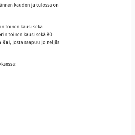
jännen kauden ja tulossa on
in toinen kausi sekä
er
in toinen kausi sekä 80-
 Kai
, josta saapuu jo neljäs
yksessä: