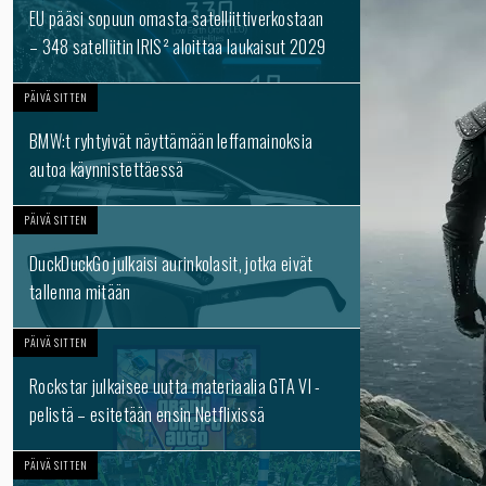
EU pääsi sopuun omasta satelliittiverkostaan
– 348 satelliitin IRIS² aloittaa laukaisut 2029
PÄIVÄ SITTEN
BMW:t ryhtyivät näyttämään leffamainoksia
autoa käynnistettäessä
PÄIVÄ SITTEN
DuckDuckGo julkaisi aurinkolasit, jotka eivät
tallenna mitään
PÄIVÄ SITTEN
Rockstar julkaisee uutta materiaalia GTA VI -
pelistä – esitetään ensin Netflixissä
PÄIVÄ SITTEN