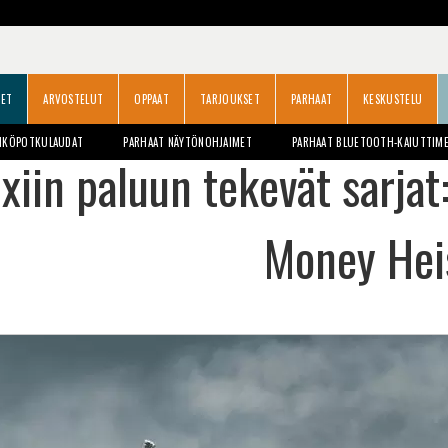
SET
ARVOSTELUT
OPPAAT
TARJOUKSET
PARHAAT
KESKUSTELU
HKÖPOTKULAUDAT
PARHAAT NÄYTÖNOHJAIMET
PARHAAT BLUETOOTH-KAIUTTIM
ixiin paluun tekevät sarjat
Money Heis