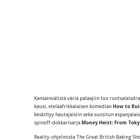
Kansainvälistä väriä palaajiin tuo ruotsalaisd
kausi, eteläafrikkalaisen komedian
How to Rui
keskittyy hautajaisiin sekä suositun espanjalai
spinoff-dokkarisarja
Money Heist: From Tokyo
Reality-ohjelmista The Great British Baking Sh