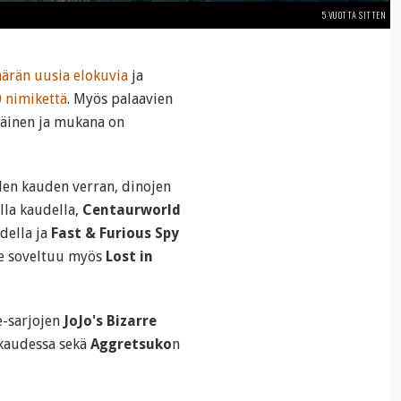
5 VUOTTA SITTEN
äärän uusia elokuvia
ja
0 nimikettä
. Myös palaavien
läinen ja mukana on
en kauden verran, dinojen
lla kaudella,
Centaurworld
della ja
Fast & Furious Spy
le soveltuu myös
Lost in
e-sarjojen
JoJo's Bizarre
kaudessa sekä
Aggretsuko
n