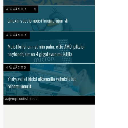
4 PÄIVÄÄ SITTEN
3
Linuxin suosio nousi haamurajan yli
4 PÄIVÄÄ SITTEN
Muistikriisi on nyt niin paha, että AMD julkaisi
näytönohjaimen 4 gigatavun muistilla
4 PÄIVÄÄ SITTEN
Yhdysvallat kielsi ulkomailla valmistetut
robotti-imurit
Laajempi uutislistaus