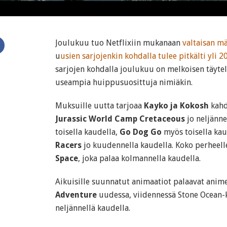
N
Joulukuu tuo Netflixiin mukanaan
valtaisan m
u
usien sarjojenkin kohdalla tulee pitkälti yli 2
sarjojen kohdalla joulukuu on melkoisen täyte
useampia huippusuosittuja nimiäkin.
Muksuille uutta tarjoaa
Kayko ja Kokosh
kahd
Jurassic World Camp Cretaceous
jo neljänne
toisella kaudella,
Go Dog Go
myös toisella kau
Racers
jo kuudennella kaudella. Koko perheel
Space
, joka palaa kolmannella kaudella.
Aikuisille suunnatut animaatiot palaavat anim
Adventure
uudessa, viidennessä Stone Ocean-
neljännellä kaudella.