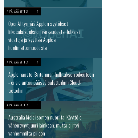
4 PÄIVÄÄ SITTEN
1
OpenAI tyrmää Applen syytökset
liikesalaisuuksien varkaudesta: Julkaisi
viestejä ja syyttää Applea
huolimattomuudesta
4 PÄIVÄÄ SITTEN
1
Apple haastoi Britannian hallituksen oikeuteen
- ei aio antaa pääsyä salattuihin iCloud-
tietoihin
4 PÄIVÄÄ SITTEN
3
Australia kielsi somen nuorilta: Käyttö ei
vähentynyt juuri lainkaan, mutta siirtyi
vanhemmilta piiloon