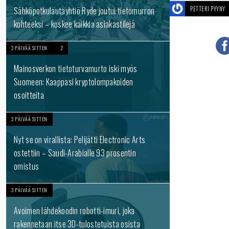
Sähköpotkulautayhtiö Ryde joutui tietomurron
PETTERI PYYNY
kohteeksi – koskee kaikkia asiakastilejä
3 PÄIVÄÄ SITTEN
2
Mainosverkon tietoturvamurto iski myös
Suomeen: Kaappasi kryptolompakoiden
osoitteita
3 PÄIVÄÄ SITTEN
Nyt se on virallista: Pelijätti Electronic Arts
ostettiin – Saudi-Arabialle 93 prosentin
omistus
3 PÄIVÄÄ SITTEN
Avoimen lähdekoodin robotti-imuri, joka
rakennetaan itse 3D-tulostetuista osista