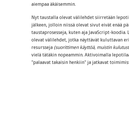
aiempaa äkäisemmin.
Nyt taustalla olevat välilehdet siirretään lepot
jälkeen, jolloin niissä olevat sivut eivät enää pä
taustaprosesseja, kuten aja JavaScript-koodia. Li
olevat välilehdet, jotka näyttävät kuluttavan e
resursseja
(suorittimen käyttöä, muistin kulutust
vielä tätäkin nopeammin. Aktivoimalla lepotilaa
"palaavat takaisin henkiin" ja jatkavat toimimis