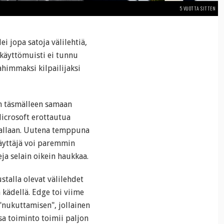
5 VUOTTA SITTEN
i jopa satoja välilehtiä,
 käyttömuisti ei tunnu
himmaksi kilpailijaksi
n täsmälleen samaan
icrosoft erottautua
avallaan. Uutena temppuna
 käyttäjä voi paremmin
eja selain oikein haukkaa.
stalla olevat välilehdet
kädellä. Edge toi viime
"nukuttamisen", jollainen
sa toiminto toimii paljon