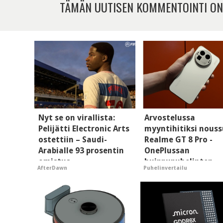
TÄMÄN UUTISEN KOMMENTOINTI ON
Nyt se on virallista:
Arvostelussa
Pelijätti Electronic Arts
myyntihitiksi nouss
ostettiin – Saudi-
Realme GT 8 Pro -
Arabialle 93 prosentin
OnePlussan
omistus
huippupuhelinten
AfterDawn
Puhelinvertailu
"perillinen"