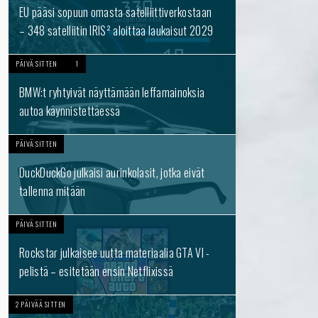
EU pääsi sopuun omasta satelliittiverkostaan
– 348 satelliitin IRIS² aloittaa laukaisut 2029
PÄIVÄ SITTEN
1
BMW:t ryhtyivät näyttämään leffamainoksia
autoa käynnistettäessä
PÄIVÄ SITTEN
DuckDuckGo julkaisi aurinkolasit, jotka eivät
tallenna mitään
PÄIVÄ SITTEN
Rockstar julkaisee uutta materiaalia GTA VI -
pelistä – esitetään ensin Netflixissä
2 PÄIVÄÄ SITTEN