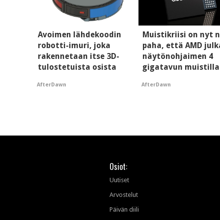
Avoimen lähdekoodin
Muistikriisi on nyt n
robotti-imuri, joka
paha, että AMD julk
rakennetaan itse 3D-
näytönohjaimen 4
tulostetuista osista
gigatavun muistilla
AfterDawn
AfterDawn
Osiot:
Uutiset
Arvostelut
Päivän diili