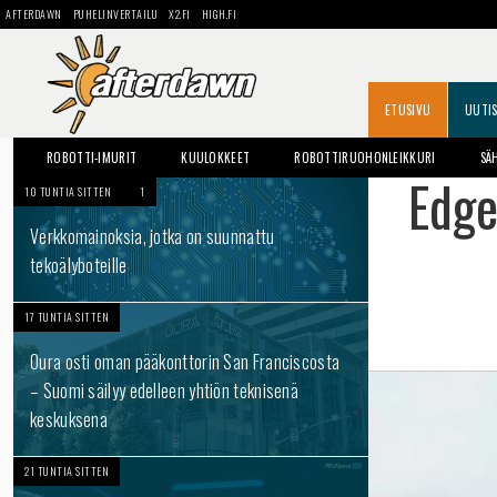
AFTERDAWN
PUHELINVERTAILU
X2.FI
HIGH.FI
ETUSIVU
UUTI
ROBOTTI-IMURIT
KUULOKKEET
ROBOTTIRUOHONLEIKKURI
SÄ
Edge
10 TUNTIA SITTEN
1
Verkkomainoksia, jotka on suunnattu
tekoälyboteille
17 TUNTIA SITTEN
Oura osti oman pääkonttorin San Franciscosta
– Suomi säilyy edelleen yhtiön teknisenä
keskuksena
21 TUNTIA SITTEN