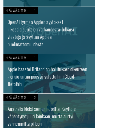
4 PÄIVÄÄ SITTEN
1
OpenAI tyrmää Applen syytökset
liikesalaisuuksien varkaudesta: Julkaisi
viestejä ja syyttää Applea
huolimattomuudesta
4 PÄIVÄÄ SITTEN
1
Apple haastoi Britannian hallituksen oikeuteen
- ei aio antaa pääsyä salattuihin iCloud-
tietoihin
4 PÄIVÄÄ SITTEN
3
Australia kielsi somen nuorilta: Käyttö ei
vähentynyt juuri lainkaan, mutta siirtyi
vanhemmilta piiloon