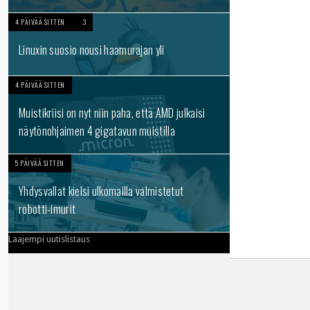
4 PÄIVÄÄ SITTEN
3
Linuxin suosio nousi haamurajan yli
4 PÄIVÄÄ SITTEN
Muistikriisi on nyt niin paha, että AMD julkaisi
näytönohjaimen 4 gigatavun muistilla
5 PÄIVÄÄ SITTEN
Yhdysvallat kielsi ulkomailla valmistetut
robotti-imurit
Laajempi uutislistaus