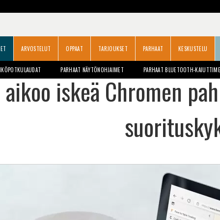
SET
ARVOSTELUT
OPPAAT
TARJOUKSET
PARHAAT
KESKUSTELU
HKÖPOTKULAUDAT
PARHAAT NÄYTÖNOHJAIMET
PARHAAT BLUETOOTH-KAIUTTIM
 aikoo iskeä Chromen pah
suoritusky