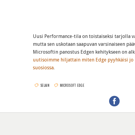
Uusi Performance-tila on toistaiseksi tarjolla 
mutta sen uskotaan saapuvan varsinaiseen pääv
Microsoftin panostus Edgen kehitykseen on alk
uutisoimme hiljattain miten Edge pyyhkäisi jo 
suosiossa
.
SELAIN
MICROSOFT EDGE