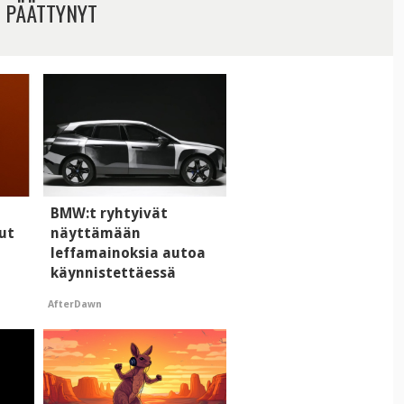
 PÄÄTTYNYT
BMW:t ryhtyivät
ut
näyttämään
leffamainoksia autoa
käynnistettäessä
AfterDawn