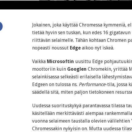
Jokainen, joka käyttää Chromessa kymmeniä, elle
tietää hyvin sen tuskan, kun edes 16 gigatavun
riittävän selaimelle. Tähän kohtaan Chromen pa
nopeasti noussut
Edge
aikoo nyt iskeä.
Vaikka
Microsoftin
uusittu Edge pohjautuuki
moottoriin kuin
Googlen
Chromekin, yrittää M
selainkisassa selkeästi erilaisella lähestymist
Edgeen on tulossa ns.
Performance
-tila, jossa
säädellä sitä, miten paljon tietokoneen resurss
Uudessa suorituskykyä parantavassa tilassa tau
käsitellään merkittävästi aiempaa rankemmalla 
vuonna selaimeen taustalla olevien välilehtien 
Chromessakin nykyisin on. Mutta uudessa tilas