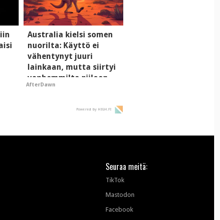
iin
Australia kielsi somen
aisi
nuorilta: Käyttö ei
vähentynyt juuri
lainkaan, mutta siirtyi
vanhemmilta piiloon
AfterDawn
Powered by HIGH.FI
Seuraa meitä:
TikTok
Mastodon
Facebook