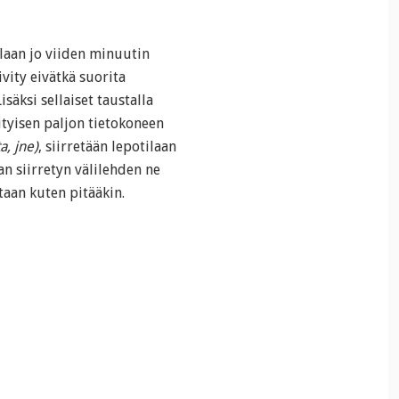
ilaan jo viiden minuutin
ivity eivätkä suorita
säksi sellaiset taustalla
rityisen paljon tietokoneen
a, jne)
, siirretään lepotilaan
n siirretyn välilehden ne
taan kuten pitääkin.