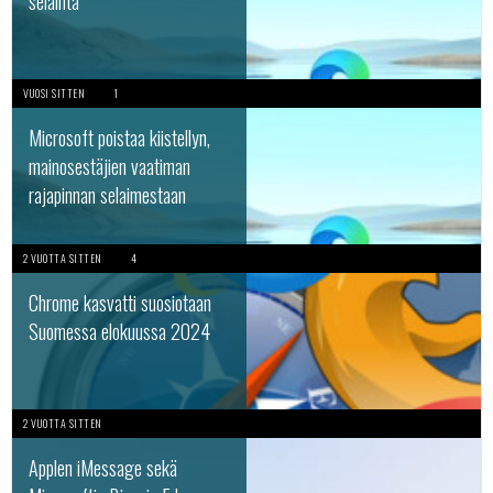
selainta
VUOSI SITTEN
1
Microsoft poistaa kiistellyn,
mainosestäjien vaatiman
rajapinnan selaimestaan
2 VUOTTA SITTEN
4
Chrome kasvatti suosiotaan
Suomessa elokuussa 2024
2 VUOTTA SITTEN
Applen iMessage sekä