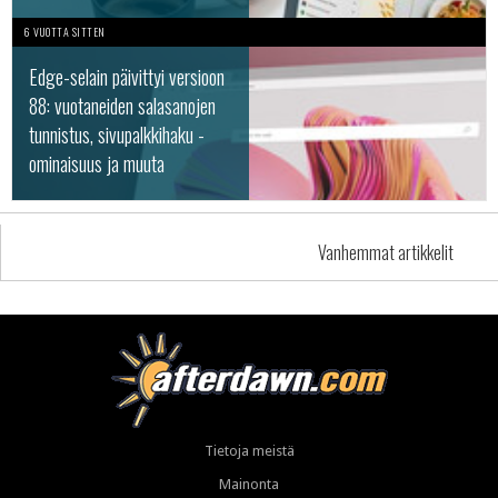
6 VUOTTA SITTEN
Edge-selain päivittyi versioon
88: vuotaneiden salasanojen
tunnistus, sivupalkkihaku -
ominaisuus ja muuta
Vanhemmat artikkelit
Tietoja meistä
Mainonta