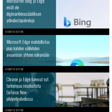
Microsoftin Bing ja Edge
eivät ole
digimarkkinasäädöksen
ydinalustapalveluja
4 VUOTTA SITTEN
Microsoft Edge mahdollistaa
pian kahden välilehden
avaamisen yhteen näkymään
4 VUOTTA SITTEN
Chrome ja Edge tukevat nyt
tarkempaa resoluutiota
GeForce Now -
pilvipelipalvelussa
4 VUOTTA SITTEN