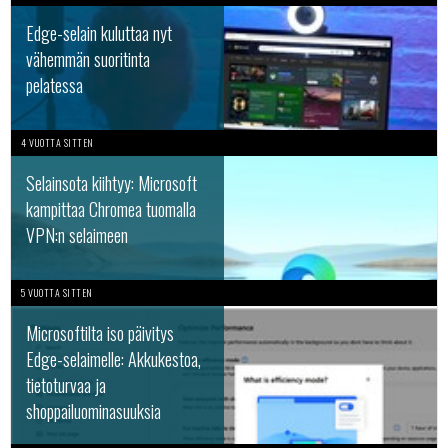
Edge-selain kuluttaa nyt
vähemmän suoritinta
pelatessa
4 VUOTTA SITTEN
Selainsota kiihtyy: Microsoft
kampittaa Chromea tuomalla
VPN:n selaimeen
5 VUOTTA SITTEN
Microsoftilta iso päivitys
Edge-selaimelle: Akkukestoa,
tietoturvaa ja
shoppailuominasuuksia