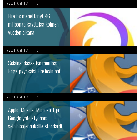
5 VUOTTA SITTEN
5
Firefox menettänyt 46
miljoonaa käyttäjää kolmen
vuoden aikana
5 VUOTTA SITTEN
3
Selainsodassa iso muutos:
Edge pyyhkäisi Firefoxin ohi
5 VUOTTA SITTEN
1
Apple, Mozilla, Microsoft ja
Google yhteistyöhön:
selainlaajennuksille standardi