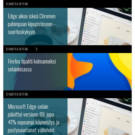
5 VUOTTA SITTEN
Edge aikoo iskeä Chromen
pahimpaan kipupisteseen -
suorituskykyyn
5 VUOTTA SITTEN
3
Firefox tipahti kolmanneksi
selainkisassa
5 VUOTTA SITTEN
Microsoft Edge-selain
päivittyi versioon 89: jopa
41% nopeampi käynnistys ja
pystysuuntaiset välilehdet