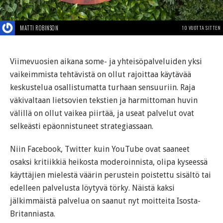
MATTI ROBINSON
10 VUOTTA SITTEN
Viimevuosien aikana some- ja yhteisöpalveluiden yksi
vaikeimmista tehtävistä on ollut rajoittaa käytävää
keskustelua osallistumatta turhaan sensuuriin. Raja
väkivaltaan lietsovien tekstien ja harmittoman huvin
välillä on ollut vaikea piirtää, ja useat palvelut ovat
selkeästi epäonnistuneet strategiassaan.
Niin Facebook, Twitter kuin YouTube ovat saaneet
osaksi kritiikkiä heikosta moderoinnista, olipa kyseessä
käyttäjien mielestä väärin perustein poistettu sisältö tai
edelleen palvelusta löytyvä törky. Näistä kaksi
jälkimmäistä palvelua on saanut nyt moitteita Isosta-
Britanniasta.