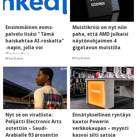
Ensimmäinen eoms-
Muistikriisi on nyt niin
palvelu lisäsi "Tämä
paha, että AMD julkaisi
haiskahtaa AI-roskalta"
näytönohjaimen 4
-napin, jolla voi
gigatavun muistilla
ilmiantaa
AfterDawn
AfterDawn
tekoälytauhkan
Nyt se on virallista:
Ennätyksellinen ryntäys
Pelijätti Electronic Arts
kaatoi Powerin
ostettiin – Saudi-
verkkokaupan – myynti
Arabialle 93 prosentin
kasvoi silti satoja