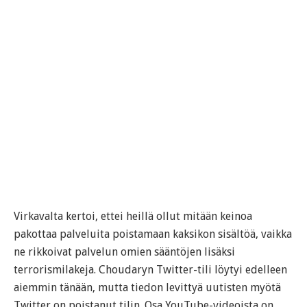
Virkavalta kertoi, ettei heillä ollut mitään keinoa
pakottaa palveluita poistamaan kaksikon sisältöä, vaikka
ne rikkoivat palvelun omien sääntöjen lisäksi
terrorismilakeja. Choudaryn Twitter-tili löytyi edelleen
aiemmin tänään, mutta tiedon levittyä uutisten myötä
Twitter on poistanut tilin. Osa YouTube-videoista on