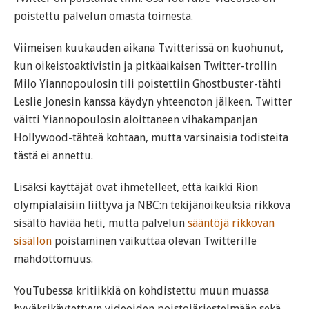
poistettu palvelun omasta toimesta.
Viimeisen kuukauden aikana Twitterissä on kuohunut,
kun oikeistoaktivistin ja pitkäaikaisen Twitter-trollin
Milo Yiannopoulosin tili poistettiin Ghostbuster-tähti
Leslie Jonesin kanssa käydyn yhteenoton jälkeen. Twitter
väitti Yiannopoulosin aloittaneen vihakampanjan
Hollywood-tähteä kohtaan, mutta varsinaisia todisteita
tästä ei annettu.
Lisäksi käyttäjät ovat ihmetelleet, että kaikki Rion
olympialaisiin liittyvä ja NBC:n tekijänoikeuksia rikkova
sisältö häviää heti, mutta palvelun
sääntöjä rikkovan
sisällön
poistaminen vaikuttaa olevan Twitterille
mahdottomuus.
YouTubessa kritiikkiä on kohdistettu muun muassa
hyväksikäytettyyn videoiden poistojärjestelmään sekä