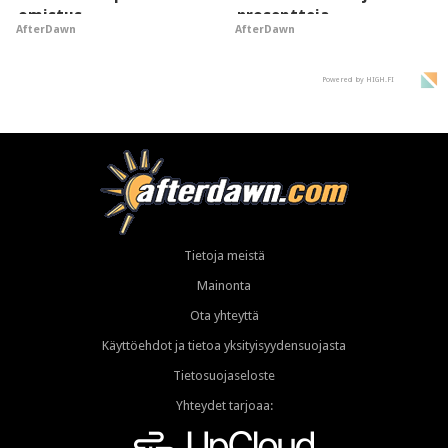
omistus
prosentteja
AfterDawn
AfterDawn
Powered by HIGH.FI
Tietoja meistä
Mainonta
Ota yhteyttä
Käyttöehdot ja tietoa yksityisyydensuojasta
Tietosuojaseloste
Yhteydet tarjoaa: