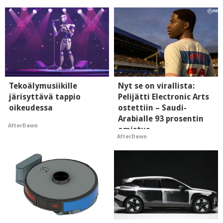
Tekoälymusiikille
Nyt se on virallista:
järisyttävä tappio
Pelijätti Electronic Arts
oikeudessa
ostettiin – Saudi-
Arabialle 93 prosentin
AfterDawn
omistus
AfterDawn