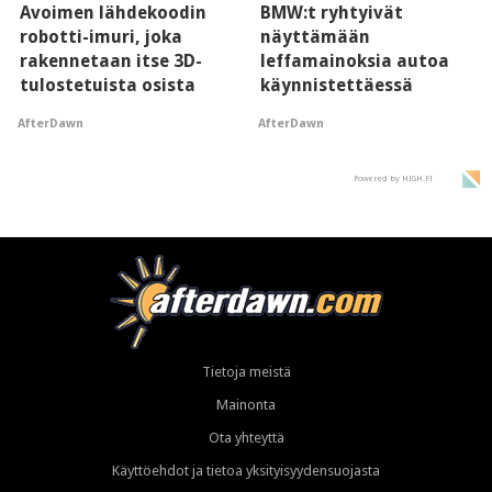
Avoimen lähdekoodin
BMW:t ryhtyivät
robotti-imuri, joka
näyttämään
rakennetaan itse 3D-
leffamainoksia autoa
tulostetuista osista
käynnistettäessä
AfterDawn
AfterDawn
Powered by HIGH.FI
Tietoja meistä
Mainonta
Ota yhteyttä
Käyttöehdot ja tietoa yksityisyydensuojasta