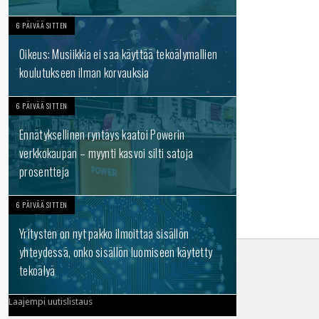
6 PÄIVÄÄ SITTEN
Oikeus: Musiikkia ei saa käyttää tekoälymallien
koulutukseen ilman korvauksia
6 PÄIVÄÄ SITTEN
Ennätyksellinen ryntäys kaatoi Powerin
verkkokaupan – myynti kasvoi silti satoja
prosentteja
6 PÄIVÄÄ SITTEN
Yritysten on nyt pakko ilmoittaa sisällön
yhteydessä, onko sisällön luomiseen käytetty
tekoälyä
Laajempi uutislistaus