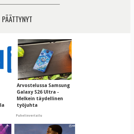
 PÄÄTTYNYT
Arvostelussa Samsung
ä
Galaxy S26 Ultra -
Melkein täydellinen
lla
työjuhta
Puhelinvertailu