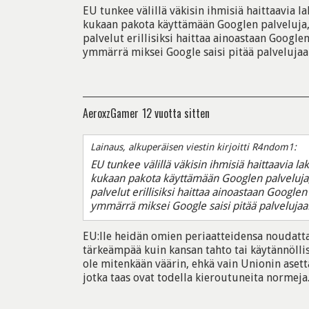
EU tunkee välillä väkisin ihmisiä haittaavia la
kukaan pakota käyttämään Googlen palveluja, 
palvelut erillisiksi haittaa ainoastaan Googlen
ymmärrä miksei Google saisi pitää palvelujaa
AeroxzGamer
12 vuotta sitten
Lainaus, alkuperäisen viestin kirjoitti R4ndom1:
EU tunkee välillä väkisin ihmisiä haittaavia lak
kukaan pakota käyttämään Googlen palveluja, 
palvelut erillisiksi haittaa ainoastaan Googlen
ymmärrä miksei Google saisi pitää palvelujaa
EU:lle heidän omien periaatteidensa noudatt
tärkeämpää kuin kansan tahto tai käytännöllis
ole mitenkään väärin, ehkä vain Unionin aset
jotka taas ovat todella kieroutuneita normeja.