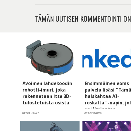
TÄMÄN UUTISEN KOMMENTOINTI ON
Avoimen lähdekoodin
Ensimmäinen eoms-
robotti-imuri, joka
palvelu lisäsi "Täm
rakennetaan itse 3D-
haiskahtaa AI-
tulostetuista osista
roskalta" -napin, jo
voi ilmiantaa
AfterDawn
AfterDawn
tekoälytauhkan