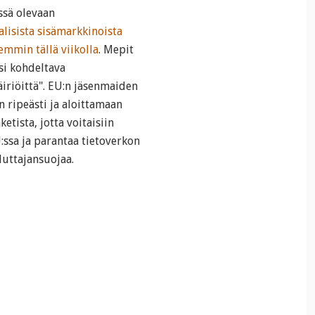
ssä olevaan
alisista sisämarkkinoista
emmin tällä viikolla
. Mepit
isi kohdeltava
häiriöittä". EU:n jäsenmaiden
ripeästi ja aloittamaan
tista, jotta voitaisiin
ssa ja parantaa tietoverkon
luttajansuojaa.