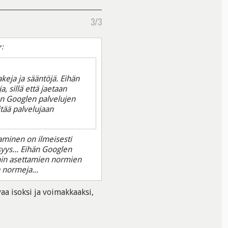
3/3
r:
akeja ja sääntöjä. Eihän
 sillä että jaetaan
aan Googlen palvelujen
itää palvelujaan
aminen on ilmeisesti
syys... Eihän Googlen
nin asettamien normien
a normeja...
aa isoksi ja voimakkaaksi,