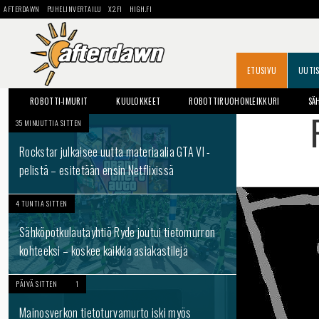
AFTERDAWN
PUHELINVERTAILU
X2.FI
HIGH.FI
ETUSIVU
UUTI
ROBOTTI-IMURIT
KUULOKKEET
ROBOTTIRUOHONLEIKKURI
SÄ
35 MINUUTTIA SITTEN
Rockstar julkaisee uutta materiaalia GTA VI -
pelistä – esitetään ensin Netflixissä
4 TUNTIA SITTEN
Sähköpotkulautayhtiö Ryde joutui tietomurron
kohteeksi – koskee kaikkia asiakastilejä
PÄIVÄ SITTEN
1
Mainosverkon tietoturvamurto iski myös