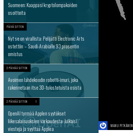
Suomeen: Kaappasi kryptolompakoiden
osoitteita
PÄIVÄ SITTEN
Nyt se on virallista: Pelijätti Electronic Arts
ostettiin – Saudi-Arabialle 93 prosentin
omistus
2 PÄIVÄÄ SITTEN
Avoimen lähdekoodin robotti-imuri, joka
rakennetaan itse 3D-tulostetuista osista
2 PÄIVÄÄ SITTEN
1
OpenAI tyrmää Applen syytökset
liikesalaisuuksien varkaudesta: Julkaisi
MANU PITKÄNEN
viestejä ja syyttää Applea