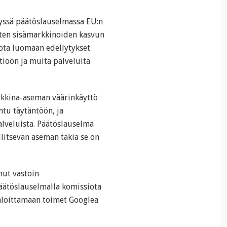
tyssä päätöslauselmassa EU:n
sten sisämarkkinoiden kasvun
iota luomaan edellytykset
htiöön ja muita palveluita
rkkina-aseman väärinkäyttö
ntu täytäntöön, ja
alveluista. Päätöslauselma
litsevan aseman takia se on
nut vastoin
päätöslauselmalla komissiota
loittamaan toimet Googlea