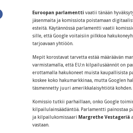
Euroopan parlamentti
vaatii tänään hyväksy
jäsenmaita ja komissiota poistamaan digitaali
esteitä. Käytännössä parlamentti vaatii komiss
sille, että Google voitaisiin pilkkoa hakukoney
tarjoavaan yhtiöön.
Mepit korostavat tarvetta estää määräävän ma
varmistamalla, että EU:n kilpailusäännöt on pa
erottamalla hakukoneet muista kaupallisista p
koskee koko hakumarkkinaa, mutta Googlen hal
täsmennetty juuri amerikkalaisyhtiötä kohden.
Komissio tutkii parhaillaan, onko Google toimi
kilpailulainsäädäntöä. Parlamentti painostaa 
ja kilpailukomissaari
Margrethe Vestageriä
a
vastaan.