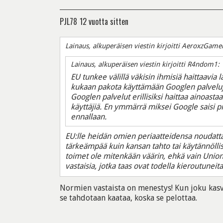
PJL78
12 vuotta sitten
Lainaus, alkuperäisen viestin kirjoitti AeroxzGame
Lainaus, alkuperäisen viestin kirjoitti R4ndom1:
EU tunkee välillä väkisin ihmisiä haittaavia l
kukaan pakota käyttämään Googlen palveluja,
Googlen palvelut erillisiksi haittaa ainoast
käyttäjiä. En ymmärrä miksei Google saisi p
ennallaan.
EU:lle heidän omien periaatteidensa noudatt
tärkeämpää kuin kansan tahto tai käytännölli
toimet ole mitenkään väärin, ehkä vain Unio
vastaisia, jotka taas ovat todella kieroutuneit
Normien vastaista on menestys! Kun joku kasv
se tahdotaan kaataa, koska se pelottaa.