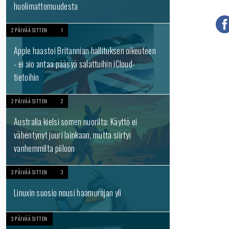
huolimattomuudesta
2 PÄIVÄÄ SITTEN
1
Apple haastoi Britannian hallituksen oikeuteen
- ei aio antaa pääsyä salattuihin iCloud-
tietoihin
2 PÄIVÄÄ SITTEN
2
Australia kielsi somen nuorilta: Käyttö ei
vähentynyt juuri lainkaan, mutta siirtyi
vanhemmilta piiloon
3 PÄIVÄÄ SITTEN
3
Linuxin suosio nousi haamurajan yli
3 PÄIVÄÄ SITTEN