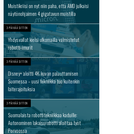
Muistikriisi on nyt niin paha, että AMD julkaisi
näytönohjaimen 4 gigatavun muistilla
3 PÄIVÄÄ SITTEN
Yhdysvallat kielsi ulkomailla valmistetut
robotti-imurit
3 PÄIVÄÄ SITTEN
Disney+ aloitti 4K-kuvan palauttamisen
Suomessa – uusi tekniikka tuo kuitenkin
laiterajoituksia
3 PÄIVÄÄ SITTEN
Suomalaista robottitekniikkaa kaduille:
Autonominen lakaisurobotti aloittaa työt
Porvoossa