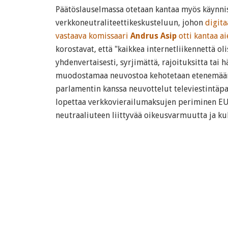
Päätöslauselmassa otetaan kantaa myös käynni
verkkoneutraliteettikeskusteluun, johon
digita
vastaava komissaari
Andrus Asip
otti kantaa ai
korostavat, että "kaikkea internetliikennettä ol
yhdenvertaisesti, syrjimättä, rajoituksitta tai 
muodostamaa neuvostoa kehotetaan etenemään 
parlamentin kanssa neuvottelut televiestintäpake
lopettaa verkkovierailumaksujen periminen EU:
neutraaliuteen liittyvää oikeusvarmuutta ja ku