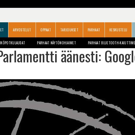
SET
ARVOSTELUT
OPPAAT
TARJOUKSET
PARHAAT
KESKUSTELU
HKÖPOTKULAUDAT
PARHAAT NÄYTÖNOHJAIMET
PARHAAT BLUETOOTH-KAIUTTIM
Parlamentti äänesti: Googl