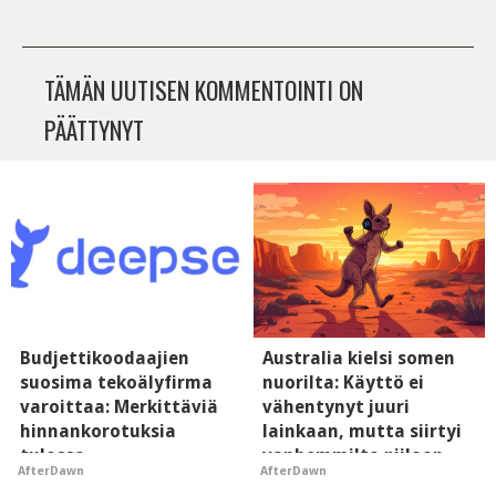
TÄMÄN UUTISEN KOMMENTOINTI ON
PÄÄTTYNYT
Budjettikoodaajien
Australia kielsi somen
suosima tekoälyfirma
nuorilta: Käyttö ei
varoittaa: Merkittäviä
vähentynyt juuri
hinnankorotuksia
lainkaan, mutta siirtyi
tulossa
vanhemmilta piiloon
AfterDawn
AfterDawn