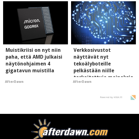
Muistikriisi on nyt niin
Verkkosivustot
paha, että AMD julkaisi
näyttävät nyt
näytönohjaimen 4
tekoälyboteille
gigatavun muistilla
pelkästään niille
tarkoitettuja mainoksia
AfterDawn
AfterDawn
- vaikuttaa tekoälyn
mielikuvaan brändistä
Powered by HIGH.FI