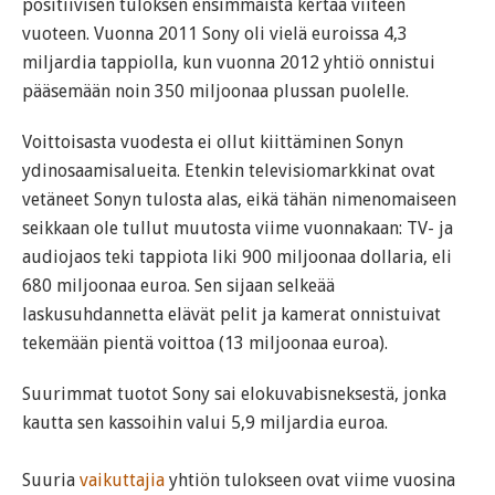
positiivisen tuloksen ensimmäistä kertaa viiteen
vuoteen. Vuonna 2011 Sony oli vielä euroissa 4,3
miljardia tappiolla, kun vuonna 2012 yhtiö onnistui
pääsemään noin 350 miljoonaa plussan puolelle.
Voittoisasta vuodesta ei ollut kiittäminen Sonyn
ydinosaamisalueita. Etenkin televisiomarkkinat ovat
vetäneet Sonyn tulosta alas, eikä tähän nimenomaiseen
seikkaan ole tullut muutosta viime vuonnakaan: TV- ja
audiojaos teki tappiota liki 900 miljoonaa dollaria, eli
680 miljoonaa euroa. Sen sijaan selkeää
laskusuhdannetta elävät pelit ja kamerat onnistuivat
tekemään pientä voittoa (13 miljoonaa euroa).
Suurimmat tuotot Sony sai elokuvabisneksestä, jonka
kautta sen kassoihin valui 5,9 miljardia euroa.
Suuria
vaikuttajia
yhtiön tulokseen ovat viime vuosina