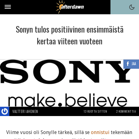
Sonyn tulos positiivinen ensimmäistä
kertaa viiteen vuoteen
JAA
VALTTERI AHONEN
13 VUOTTA SITTEN
2 KOMMENTTIA
Viime vuosi oli Sonylle tärkeä, sillä se
onnistui
tekemään