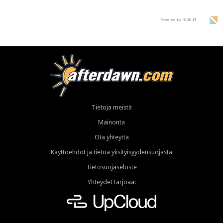
Powered by HIGH.FI
Tietoja meistä
Mainonta
Ota yhteyttä
Käyttöehdot ja tietoa yksityisyydensuojasta
Tietosuojaseloste
Yhteydet tarjoaa: