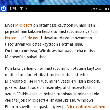
TEEMU LAITILA
13 VUOTTA SITTEN
Myös
Microsoft
on ottamassa käyttöön kunnollisen
järjestelmän kaksivaiheista tunnistautumista varten,
kertoo LiveSide.net
. Tulevaisuudessa vahvemman
tietoturvan voi ottaa käyttöön
Hotmailissa
,
Outlook.comissa
,
Windows
-kaupassa sekä muissa
Microsoftin palveluissa.
Kun kaksivaiheinen tunnistautuminen otetaan käyttöön,
muilta kuin luotetuiksi tunnistetuilta laitteilta
Microsoft-tilille kirjautuminen vaatii erillisen koodin,
joka voidaan luoda erillisen älypuhelinsovelluksen
avulla. Vaikka kaksivaiheinen tunnistautuminen ei ole
vielä tarjolla Microsoft-tilin asetuksissa, Windows
Phonen sovelluskaupasta löytyy jo
Microsoftin virallinen