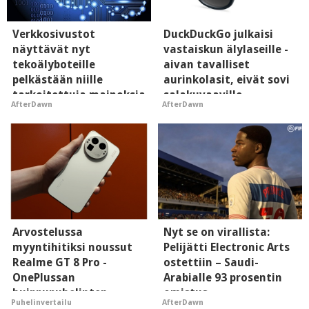
Verkkosivustot
DuckDuckGo julkaisi
näyttävät nyt
vastaiskun älylaseille -
tekoälyboteille
aivan tavalliset
pelkästään niille
aurinkolasit, eivät sovi
tarkoitettuja mainoksia
salakuvaaville
AfterDawn
AfterDawn
- vaikuttaa tekoälyn
hyypiöille
mielikuvaan brändistä
Arvostelussa
Nyt se on virallista:
myyntihitiksi noussut
Pelijätti Electronic Arts
Realme GT 8 Pro -
ostettiin – Saudi-
OnePlussan
Arabialle 93 prosentin
huippupuhelinten
omistus
Puhelinvertailu
AfterDawn
"perillinen"