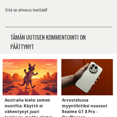
Sitä se ahneus teettää!!
TÄMÄN UUTISEN KOMMENTOINTI ON
PÄÄTTYNYT
Australia kielsi somen
Arvostelussa
nuorilta: Käyttö ei
myyntihitiksi noussut
vähentynyt juuri
Realme GT 8 Pro -