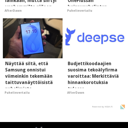
lainkaan, mutta siirtyi
OnePlussan
vanhemmilta piiloon
huippupuhelinten
AfterDawn
Puhelinvertailu
"perillinen"
Näyttää siltä, että
Budjettikoodaajien
Samsung onnistui
suosima tekoälyfirma
viimeinkin tekemään
varoittaa: Merkittäviä
taittuvanäyttöisistä
hinnankorotuksia
puhelimista
tulossa
Puhelinvertailu
AfterDawn
supersuosittuja
Powered by HIGH.FI