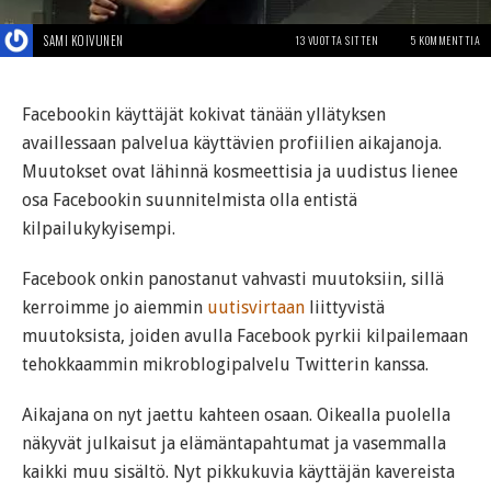
SAMI KOIVUNEN
13 VUOTTA SITTEN
5 KOMMENTTIA
Facebookin käyttäjät kokivat tänään yllätyksen
availlessaan palvelua käyttävien profiilien aikajanoja.
Muutokset ovat lähinnä kosmeettisia ja uudistus lienee
osa Facebookin suunnitelmista olla entistä
kilpailukykyisempi.
Facebook onkin panostanut vahvasti muutoksiin, sillä
kerroimme jo aiemmin
uutisvirtaan
liittyvistä
muutoksista, joiden avulla Facebook pyrkii kilpailemaan
tehokkaammin mikroblogipalvelu Twitterin kanssa.
Aikajana on nyt jaettu kahteen osaan. Oikealla puolella
näkyvät julkaisut ja elämäntapahtumat ja vasemmalla
kaikki muu sisältö. Nyt pikkukuvia käyttäjän kavereista