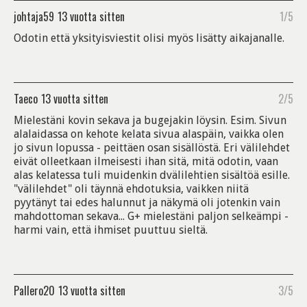
johtaja59
13 vuotta sitten
1/5
Odotin että yksityisviestit olisi myös lisätty aikajanalle.
Taeco
13 vuotta sitten
2/5
Mielestäni kovin sekava ja bugejakin löysin. Esim. Sivun
alalaidassa on kehote kelata sivua alaspäin, vaikka olen
jo sivun lopussa - peittäen osan sisällöstä. Eri välilehdet
eivät olleetkaan ilmeisesti ihan sitä, mitä odotin, vaan
alas kelatessa tuli muidenkin dvälilehtien sisältöä esille.
"välilehdet" oli täynnä ehdotuksia, vaikken niitä
pyytänyt tai edes halunnut ja näkymä oli jotenkin vain
mahdottoman sekava... G+ mielestäni paljon selkeämpi -
harmi vain, että ihmiset puuttuu sieltä.
Pallero20
13 vuotta sitten
3/5