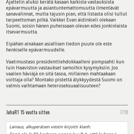
Ajattelin aluksi kerätä kasaan kaikista vastauksista
epävarmuutta ja asiantuntemattomuutta ilmentävät
sanavalinnat, mutta tajusin pian, että listasta olisi tullut
tarpeettoman pitkä. Vaikkei Evan äidinkieli olekaan
Suomi, soisin hänen puheissaan olevan edes jonkinlaista
itsevarmuutta.
Eipähän ainakaan asiallisen tiedon puute ole este
henkiselle epävarmuudelle.
Vaatimustaso presidenttiehdokkaalleni pompsahti kun
luin Haaviston vastaukset samoihin kysymyksiin. Jos
vaalien häviäjä on sitä tasoa, millainen mahtaakaan
voittaja olla? Montako pistettä älykkyydestä Suomi on
valmis vaihtamaan heteroseksuaalisuuteen?
JuhaR1
15 vuotta sitten
7/19
Lainaus, alkuperäisen viestin kirjoitti klanh: