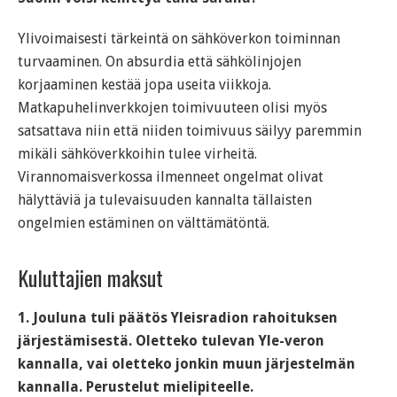
Ylivoimaisesti tärkeintä on sähköverkon toiminnan
turvaaminen. On absurdia että sähkölinjojen
korjaaminen kestää jopa useita viikkoja.
Matkapuhelinverkkojen toimivuuteen olisi myös
satsattava niin että niiden toimivuus säilyy paremmin
mikäli sähköverkkoihin tulee virheitä.
Virannomaisverkossa ilmenneet ongelmat olivat
hälyttäviä ja tulevaisuuden kannalta tällaisten
ongelmien estäminen on välttämätöntä.
Kuluttajien maksut
1. Jouluna tuli päätös Yleisradion rahoituksen
järjestämisestä. Oletteko tulevan Yle-veron
kannalla, vai oletteko jonkin muun järjestelmän
kannalla. Perustelut mielipiteelle.