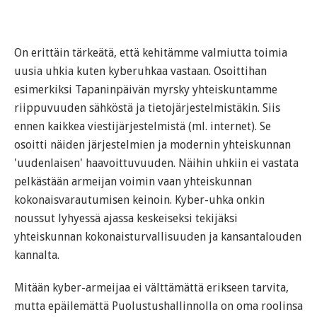
On erittäin tärkeätä, että kehitämme valmiutta toimia
uusia uhkia kuten kyberuhkaa vastaan. Osoittihan
esimerkiksi Tapaninpäivän myrsky yhteiskuntamme
riippuvuuden sähköstä ja tietojärjestelmistäkin. Siis
ennen kaikkea viestijärjestelmistä (ml. internet). Se
osoitti näiden järjestelmien ja modernin yhteiskunnan
'uudenlaisen' haavoittuvuuden. Näihin uhkiin ei vastata
pelkästään armeijan voimin vaan yhteiskunnan
kokonaisvarautumisen keinoin. Kyber-uhka onkin
noussut lyhyessä ajassa keskeiseksi tekijäksi
yhteiskunnan kokonaisturvallisuuden ja kansantalouden
kannalta.
Mitään kyber-armeijaa ei välttämättä erikseen tarvita,
mutta epäilemättä Puolustushallinnolla on oma roolinsa