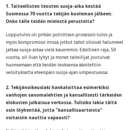
1. Taiteellisten teosten suoja-aika kestää
Suomessa 70 vuotta tekijän kuoleman jälkeen.
Onko tälle teidän mielestä perusteita?
Lopputulos oli pitkän poliittisen prosessin tulos ja
myös kompromissi missä jotkut tahot olisivat halunneet
jatkaa suoja-aikaa vielä kauemmin. Edellinen raja, 50
vuotta, oli liian lyhyt ja monet taiteilijat joutuivat
huomamaan että heidän teoksensa äänitettiin
veloituksetta eteenpäin suoja-ajan umpeutuessa.
2. Tekijänoikeuslaki hankaloittaa esimerkiksi
vanhojen sanomalehtien ja kansallisesti tärkeiden
elokuvien julkaisua verkossa. Tulisiko lakia tältä
osin löyhentää, jotta "kansallisaarteista"
voitaisiin nauttia vapaasti?