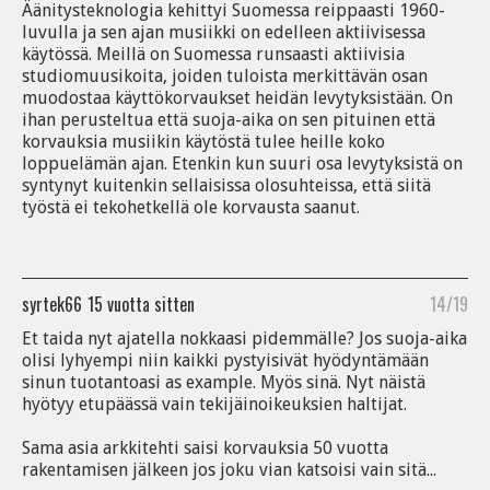
Äänitysteknologia kehittyi Suomessa reippaasti 1960-
luvulla ja sen ajan musiikki on edelleen aktiivisessa
käytössä. Meillä on Suomessa runsaasti aktiivisia
studiomuusikoita, joiden tuloista merkittävän osan
muodostaa käyttökorvaukset heidän levytyksistään. On
ihan perusteltua että suoja-aika on sen pituinen että
korvauksia musiikin käytöstä tulee heille koko
loppuelämän ajan. Etenkin kun suuri osa levytyksistä on
syntynyt kuitenkin sellaisissa olosuhteissa, että siitä
työstä ei tekohetkellä ole korvausta saanut.
syrtek66
15 vuotta sitten
14/19
Et taida nyt ajatella nokkaasi pidemmälle? Jos suoja-aika
olisi lyhyempi niin kaikki pystyisivät hyödyntämään
sinun tuotantoasi as example. Myös sinä. Nyt näistä
hyötyy etupäässä vain tekijäinoikeuksien haltijat.
Sama asia arkkitehti saisi korvauksia 50 vuotta
rakentamisen jälkeen jos joku vian katsoisi vain sitä...