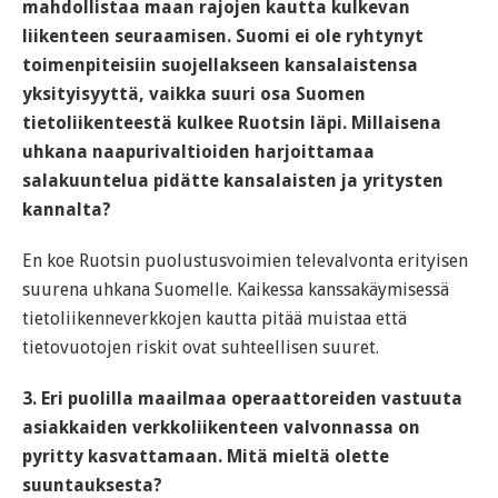
mahdollistaa maan rajojen kautta kulkevan
liikenteen seuraamisen. Suomi ei ole ryhtynyt
toimenpiteisiin suojellakseen kansalaistensa
yksityisyyttä, vaikka suuri osa Suomen
tietoliikenteestä kulkee Ruotsin läpi. Millaisena
uhkana naapurivaltioiden harjoittamaa
salakuuntelua pidätte kansalaisten ja yritysten
kannalta?
En koe Ruotsin puolustusvoimien televalvonta erityisen
suurena uhkana Suomelle. Kaikessa kanssakäymisessä
tietoliikenneverkkojen kautta pitää muistaa että
tietovuotojen riskit ovat suhteellisen suuret.
3. Eri puolilla maailmaa operaattoreiden vastuuta
asiakkaiden verkkoliikenteen valvonnassa on
pyritty kasvattamaan. Mitä mieltä olette
suuntauksesta?