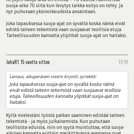
suoja-aika 70 siitä kun levytys taikka esitys on tehty. Ja
nyt puhutaan yksinoikeudesta ansaintaan.
Joka tapauksessa suoja-ajat on syvältä koska nämä eivät
edistä taiteen tekemistä vaan suojaavat teollisia etuja.
Taiteellisuuden kannalta ylipitkät suoja-ajat on haitaksi.
JuhaR1
15 vuotta sitten
11/19
Lainaus, alkuperäisen viestin kirjoitti syrtek66:
Joka tapauksessa suoja-ajat on syvältä koska nämä
eivät edistä taiteen tekemistä vaan suojaavat teollisia
etuja. Taiteellisuuden kannalta ylipitkät suoja-ajat on
haitaksi.
Kyllä mielestäni työstä palkan saaminen edistää taiteen
tekemistä - ja myös julkaisemista. Kun puhutaan
teollisista eduista, niin on syytä muistuttaa, että suoja-
aikojen kannalta erittäin merkittävässä asemassa ovat