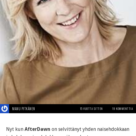
MANU PITKÄNEN
15 VUOTTA SITTEN
19 KOMMENTTIA
Nyt kun
AfterDawn
on selvittänyt yhden naisehdokkaan