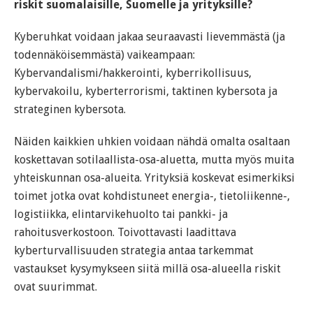
riskit suomalaisille, Suomelle ja yrityksille?
Kyberuhkat voidaan jakaa seuraavasti lievemmästä (ja
todennäköisemmästä) vaikeampaan:
Kybervandalismi/hakkerointi, kyberrikollisuus,
kybervakoilu, kyberterrorismi, taktinen kybersota ja
strateginen kybersota.
Näiden kaikkien uhkien voidaan nähdä omalta osaltaan
koskettavan sotilaallista-osa-aluetta, mutta myös muita
yhteiskunnan osa-alueita. Yrityksiä koskevat esimerkiksi
toimet jotka ovat kohdistuneet energia-, tietoliikenne-,
logistiikka, elintarvikehuolto tai pankki- ja
rahoitusverkostoon. Toivottavasti laadittava
kyberturvallisuuden strategia antaa tarkemmat
vastaukset kysymykseen siitä millä osa-alueella riskit
ovat suurimmat.