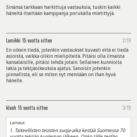
Sinänsä tarkkaan harkittuja vastauksia, tuskin kaikki
häneltä itseltään kamppanja porukalla mietittyjä.
Lumikki
15 vuotta sitten
2/19
En oikein tiedä, jotenkin vastaukset kuvasti että ei tiedä
asioista, vaikka olikin mielipiteitä. Pitäisi olla ilmaista
kansalaisille, pitäisi tehdä jotain. Sellainen kunnioita
lakia ja tekijäoikeuksia ajatus. Sanoisin jotenkin
pinnallista, eli se miten nyt mennään on ihan hyvä
hänelle.
klanh
15 vuotta sitten
3/19
Lainaus:
1. Taiteellisten teosten suoja-aika kestää Suomessa 70
vuotta tekijän kuoleman jälkeen. Onko tälle teidän