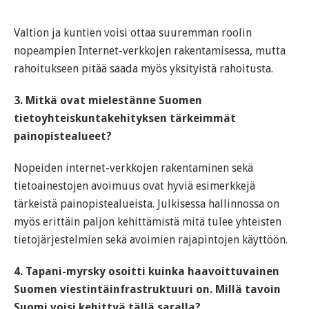
Valtion ja kuntien voisi ottaa suuremman roolin
nopeampien Internet-verkkojen rakentamisessa, mutta
rahoitukseen pitää saada myös yksityistä rahoitusta.
3. Mitkä ovat mielestänne Suomen
tietoyhteiskuntakehityksen tärkeimmät
painopistealueet?
Nopeiden internet-verkkojen rakentaminen sekä
tietoainestojen avoimuus ovat hyviä esimerkkejä
tärkeistä painopistealueista. Julkisessa hallinnossa on
myös erittäin paljon kehittämistä mitä tulee yhteisten
tietojärjestelmien sekä avoimien rajapintojen käyttöön.
4. Tapani-myrsky osoitti kuinka haavoittuvainen
Suomen viestintäinfrastruktuuri on. Millä tavoin
Suomi voisi kehittyä tällä saralla?