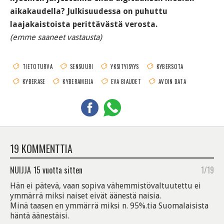
aikakaudella? Julkisuudessa on puhuttu
laajakaistoista perittävästä verosta.
(emme saaneet vastausta)
TIETOTURVA
SENSUURI
YKSITYISYYS
KYBERSOTA
KYBERASE
KYBERAMEIJA
EVA BIAUDET
AVOIN DATA
19 KOMMENTTIA
NUIJJA
15 vuotta sitten
1/19
Hän ei pätevä, vaan sopiva vähemmistövaltuutettu ei
ymmärrä miksi naiset eivät äänestä naisia.
Minä taasen en ymmärrä miksi n. 95%.tia Suomalaisista
häntä äänestäisi.