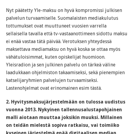
Nyt päätetty Yle-maksu on hyvä kompromissi julkisen
palvelun turvaamiselle. Suomalaisten mediakulutus
tottumukset ovat muuttuneet vuosien varrella
sellaisella tavalla että tv-vastaanottimeen sidottu maksu
ei enää vastaa tätä päivää. Verotuksen yhteydessä
maksettava mediamaksu on hyvä koska se ottaa myös
vähätuloisimmat, kuten opiskelijat huomioon.
Yleisradion ja sen julkinen palvelu on tärkeä väline
laadukkaan ohjelmiston takaamiseksi, sekä pienempien
katselijaryhmien palvelujen turvaamiseksi.
Lastenohjelmat ovat erinomainen esim tästä.
2. Hyvitysmaksujärjestelmään on tulossa uudistus
vuonna 2013. Nykyinen tallennusalustapohjainen
malli aiotaan muuttaa joksikin muuksi. Millainen
on teidän mielestä sopiva ratkaisu, vai toimiiko
kyseinen järjestelmä enää digitaalisen median