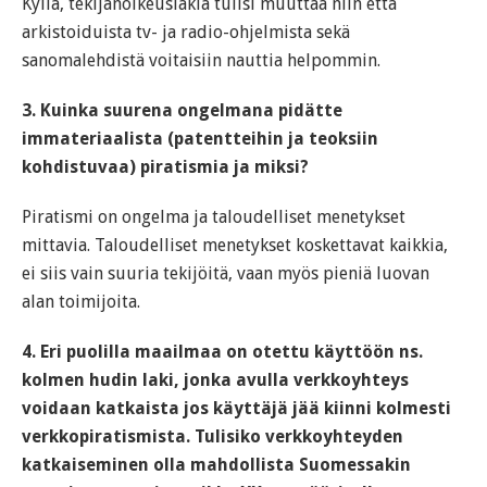
Kyllä, tekijänoikeuslakia tulisi muuttaa niin että
arkistoiduista tv- ja radio-ohjelmista sekä
sanomalehdistä voitaisiin nauttia helpommin.
3. Kuinka suurena ongelmana pidätte
immateriaalista (patentteihin ja teoksiin
kohdistuvaa) piratismia ja miksi?
Piratismi on ongelma ja taloudelliset menetykset
mittavia. Taloudelliset menetykset koskettavat kaikkia,
ei siis vain suuria tekijöitä, vaan myös pieniä luovan
alan toimijoita.
4. Eri puolilla maailmaa on otettu käyttöön ns.
kolmen hudin laki, jonka avulla verkkoyhteys
voidaan katkaista jos käyttäjä jää kiinni kolmesti
verkkopiratismista. Tulisiko verkkoyhteyden
katkaiseminen olla mahdollista Suomessakin