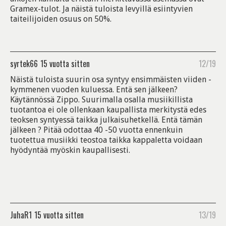
Gramex-tulot. Ja näistä tuloista levyillä esiintyvien
taiteilijoiden osuus on 50%.
syrtek66
15 vuotta sitten
12/19
Näistä tuloista suurin osa syntyy ensimmäisten viiden -
kymmenen vuoden kuluessa. Entä sen jälkeen?
Käytännössä Zippo. Suurimalla osalla musiikillista
tuotantoa ei ole ollenkaan kaupallista merkitystä edes
teoksen syntyessä taikka julkaisuhetkellä. Entä tämän
jälkeen ? Pitää odottaa 40 -50 vuotta ennenkuin
tuotettua musiikki teostoa taikka kappaletta voidaan
hyödyntää myöskin kaupallisesti.
JuhaR1
15 vuotta sitten
13/19