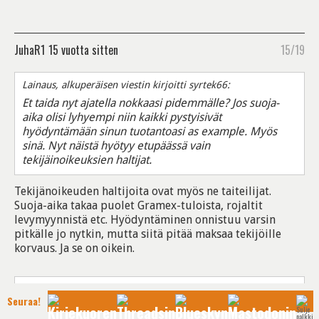
JuhaR1
15 vuotta sitten
15/19
Lainaus, alkuperäisen viestin kirjoitti syrtek66:
Et taida nyt ajatella nokkaasi pidemmälle? Jos suoja-
aika olisi lyhyempi niin kaikki pystyisivät
hyödyntämään sinun tuotantoasi as example. Myös
sinä. Nyt näistä hyötyy etupäässä vain
tekijäinoikeuksien haltijat.
Tekijänoikeuden haltijoita ovat myös ne taiteilijat.
Suoja-aika takaa puolet Gramex-tuloista, rojaltit
levymyynnistä etc. Hyödyntäminen onnistuu varsin
pitkälle jo nytkin, mutta siitä pitää maksaa tekijöille
korvaus. Ja se on oikein.
Lainaus, alkuperäisen viestin kirjoitti syrtek66:
Seuraa!
Sama asia arkkitehti saisi korvauksia 50 vuotta