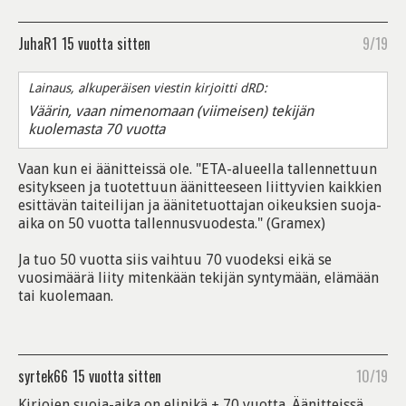
JuhaR1
15 vuotta sitten
9/19
Lainaus, alkuperäisen viestin kirjoitti dRD:
Väärin, vaan nimenomaan (viimeisen) tekijän
kuolemasta 70 vuotta
Vaan kun ei äänitteissä ole. "ETA-alueella tallennettuun
esitykseen ja tuotettuun äänitteeseen liittyvien kaikkien
esittävän taiteilijan ja äänitetuottajan oikeuksien suoja-
aika on 50 vuotta tallennusvuodesta." (Gramex)
Ja tuo 50 vuotta siis vaihtuu 70 vuodeksi eikä se
vuosimäärä liity mitenkään tekijän syntymään, elämään
tai kuolemaan.
syrtek66
15 vuotta sitten
10/19
Kirjojen suoja-aika on elinikä + 70 vuotta. Äänitteissä