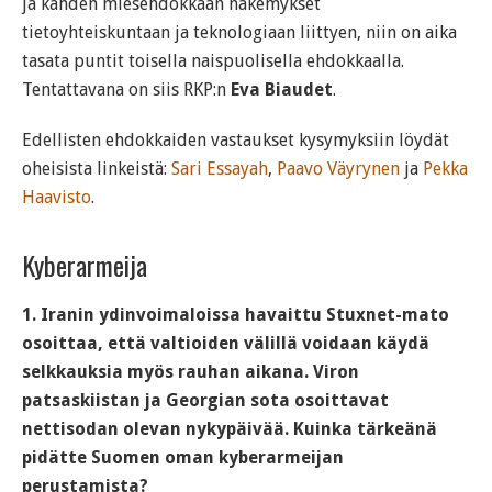
ja kahden miesehdokkaan näkemykset
tietoyhteiskuntaan ja teknologiaan liittyen, niin on aika
tasata puntit toisella naispuolisella ehdokkaalla.
Tentattavana on siis RKP:n
Eva Biaudet
.
Edellisten ehdokkaiden vastaukset kysymyksiin löydät
oheisista linkeistä:
Sari Essayah
,
Paavo Väyrynen
ja
Pekka
Haavisto
.
Kyberarmeija
1. Iranin ydinvoimaloissa havaittu Stuxnet-mato
osoittaa, että valtioiden välillä voidaan käydä
selkkauksia myös rauhan aikana. Viron
patsaskiistan ja Georgian sota osoittavat
nettisodan olevan nykypäivää. Kuinka tärkeänä
pidätte Suomen oman kyberarmeijan
perustamista?