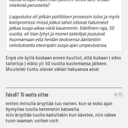
mielestä perusteita?
Lopputulos oli pitkän poliittisen prosessin tulos ja myös
kompromissi missä jotkut tahot olisivat halunneet
jatkaa suoja-aikaa vielä kauemmin. Edellinen raja, 50
vuotta, oli liian lyhyt ja monet taiteilijat joutuivat
huomamaan että heidän teoksensa äänitettiin
veloituksetta eteenpäin suoja-ajan umpeutuessa.
Enpä ole kyllä koskaan ennen kuullut, että kukaan ( edes
taiteilija ) eläisi yli 50 vuotta kuolemansa jälkeen.
Muutenki tuntu olevan vähän hakusessa asiat.
Fulca87
15 vuotta sitten
4/19
eniten minulla ärsyttää tuo nainen. kun se koko ajan
hymyilee tuolla hemmetin katseella.
niin ärsyttää tuolla kadullakin kun kävelee, niin näkee
tuon naaman. voihan voih