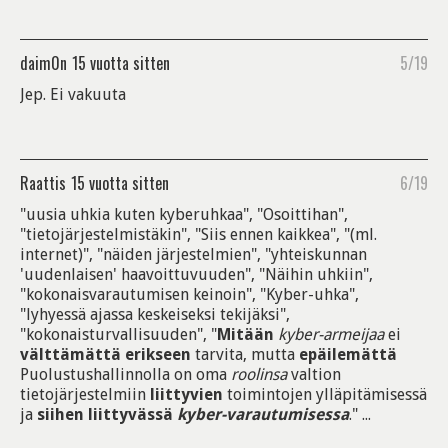
daim0n
15 vuotta sitten
5/19
Jep. Ei vakuuta
Raattis
15 vuotta sitten
6/19
"uusia uhkia kuten kyberuhkaa", "Osoittihan",
"tietojärjestelmistäkin", "Siis ennen kaikkea", "(ml.
internet)", "näiden järjestelmien", "yhteiskunnan
'uudenlaisen' haavoittuvuuden", "Näihin uhkiin",
"kokonaisvarautumisen keinoin", "Kyber-uhka",
"lyhyessä ajassa keskeiseksi tekijäksi",
"kokonaisturvallisuuden", "
Mitään
kyber-armeijaa
ei
välttämättä
erikseen
tarvita, mutta
epäilemättä
Puolustushallinnolla on oma
roolinsa
valtion
tietojärjestelmiin
liittyvien
toimintojen ylläpitämisessä
ja
siihen
liittyvässä
kyber-varautumisessa
." ...