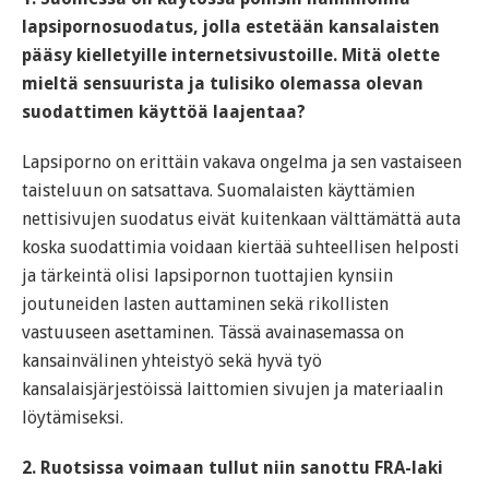
lapsipornosuodatus, jolla estetään kansalaisten
pääsy kielletyille internetsivustoille. Mitä olette
mieltä sensuurista ja tulisiko olemassa olevan
suodattimen käyttöä laajentaa?
Lapsiporno on erittäin vakava ongelma ja sen vastaiseen
taisteluun on satsattava. Suomalaisten käyttämien
nettisivujen suodatus eivät kuitenkaan välttämättä auta
koska suodattimia voidaan kiertää suhteellisen helposti
ja tärkeintä olisi lapsipornon tuottajien kynsiin
joutuneiden lasten auttaminen sekä rikollisten
vastuuseen asettaminen. Tässä avainasemassa on
kansainvälinen yhteistyö sekä hyvä työ
kansalaisjärjestöissä laittomien sivujen ja materiaalin
löytämiseksi.
2. Ruotsissa voimaan tullut niin sanottu FRA-laki