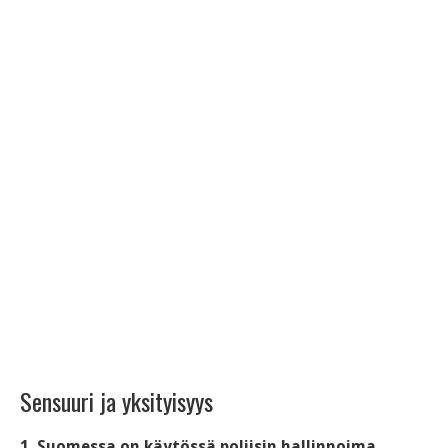
Sensuuri ja yksityisyys
1. Suomessa on käytössä poliisin hallinnoima