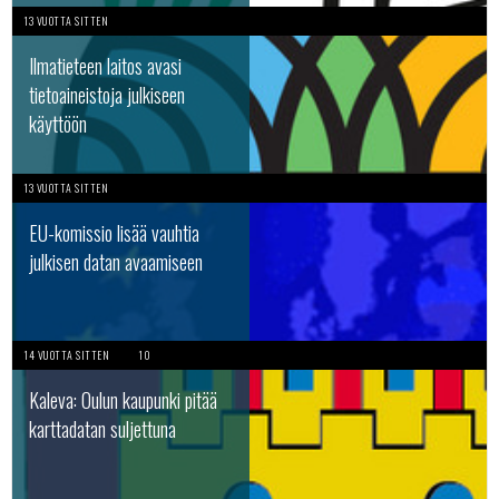
13 VUOTTA SITTEN
Ilmatieteen laitos avasi
tietoaineistoja julkiseen
käyttöön
13 VUOTTA SITTEN
EU-komissio lisää vauhtia
julkisen datan avaamiseen
14 VUOTTA SITTEN
10
Kaleva: Oulun kaupunki pitää
karttadatan suljettuna