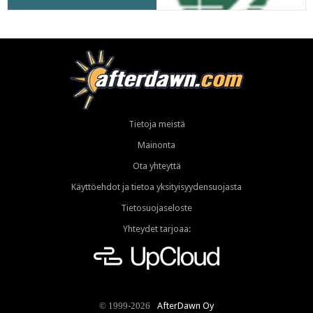
Tietoja meistä
Mainonta
Ota yhteyttä
Käyttöehdot ja tietoa yksityisyydensuojasta
Tietosuojaseloste
Yhteydet tarjoaa:
AfterDawn Oy
© 1999-2026