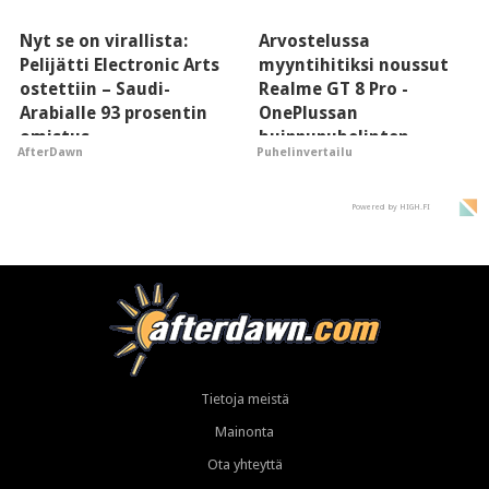
Nyt se on virallista:
Arvostelussa
Pelijätti Electronic Arts
myyntihitiksi noussut
ostettiin – Saudi-
Realme GT 8 Pro -
Arabialle 93 prosentin
OnePlussan
omistus
huippupuhelinten
AfterDawn
Puhelinvertailu
"perillinen"
Powered by HIGH.FI
Tietoja meistä
Mainonta
Ota yhteyttä