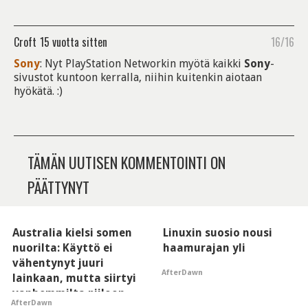
Croft
15 vuotta sitten
16/16
Sony
: Nyt PlayStation Networkin myötä kaikki
Sony
-
sivustot kuntoon kerralla, niihin kuitenkin aiotaan
hyökätä. :)
TÄMÄN UUTISEN KOMMENTOINTI ON
PÄÄTTYNYT
Australia kielsi somen
Linuxin suosio nousi
nuorilta: Käyttö ei
haamurajan yli
vähentynyt juuri
AfterDawn
lainkaan, mutta siirtyi
vanhemmilta piiloon
AfterDawn