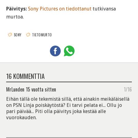
Päivitys:
Sony Pictures
on tiedottanut
tutkivansa
murtoa.
SONY
TIETOMURTO
16 KOMMENTTIA
MrLunden
15 vuotta sitten
1/16
Eihän tällä ole tekemistä sillä, että ainakin meikäläisellä
on PSN Linja poiskäytöstä? Ei tarvi pelata ei... Ollu jo
pari päivää... Piti olla päivitys joka kestää alle
vuorokauden.