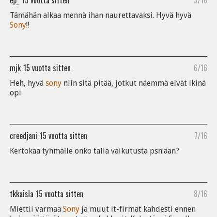
ep_
15 vuotta sitten
5/16
Tämähän alkaa mennä ihan naurettavaksi. Hyvä hyvä
Sony
!!
mjk
15 vuotta sitten
6/16
Heh, hyvä
sony
niin sitä pitää, jotkut näemmä eivät ikinä
opi.
creedjani
15 vuotta sitten
7/16
Kertokaa tyhmälle onko tallä vaikutusta psn:ään?
tkkaisla
15 vuotta sitten
8/16
Miettii varmaa
Sony
ja muut it-firmat kahdesti ennen