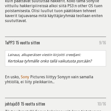
kuin päättävät suututtaa hakkerit. Koko tämä Sonylle
vittuilu hakkeripiireissä alkoi siitä PS3:n other OS tuen
poistamisesta. Olisi luullut tuon päätöksen tehneet
kaverit tajuavansa mitä käyttäjäryhmää teollaan eniten
suututtavat.
TuPP3
15 vuotta sitten
9/16
Lainaus, alkuperäisen viestin kirjoitti creedjani:
Kertokaa tyhmälle onko tallä vaikutusta psn:ään?
En usko,
Sony
Pictures liittyy Sonyyn vain samalla
yhtiöllä, ei liity pleikkariin...
johtaja59
15 vuotta sitten
10/16