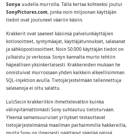
Sonya
uudella murrolla. Tällä kertaa kohteeksi joutui
SonyPictures.com
, jonka noin miljoonan käyttäjän
tiedot ovat joutuneet vääriin käsiin.
Krakkerit ovat saaneet käsiinsä palvelunkäyttäjien
kotiosoitteet, syntymäajat, käyttäjätunnukset, salasanat
ja sähköpostiosoitteet. Noin 50.000 käyttäjän tiedot on
julkaistu jo verkossa. Sonyn kannalta murto tehtiin
häpeällisen yksinkertaisesti. Krakkereiden mukaan he
onnistuivat murrossaan yhden kaikkein alkeellisimman
SQL-injektion avulla. Tietojärjestelmään tallennettuja
salasanoja ei oltu salattu.
LulzSecin krakkeritkin ihmettelevätkin kuinka
välinpitämättömästi Sony suhtautuu tietoturvaan.
Yleensä samansuuruiset yritykset testauttavat
tietojärjestelmänsä maailman parhaimmilla hakkereilla,
mutta Sony on ilmeisesti päättänyt säästää näissä