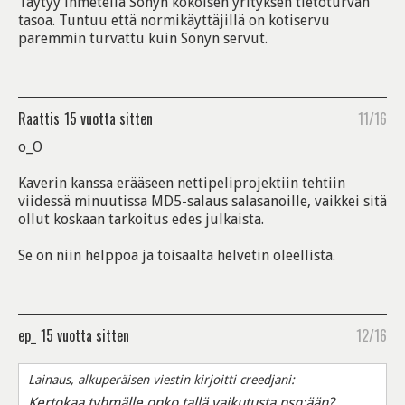
Täytyy ihmetellä Sonyn kokoisen yrityksen tietoturvan
tasoa. Tuntuu että normikäyttäjillä on kotiservu
paremmin turvattu kuin Sonyn servut.
Raattis
15 vuotta sitten
11/16
o_O
Kaverin kanssa erääseen nettipeliprojektiin tehtiin
viidessä minuutissa MD5-salaus salasanoille, vaikkei sitä
ollut koskaan tarkoitus edes julkaista.
Se on niin helppoa ja toisaalta helvetin oleellista.
ep_
15 vuotta sitten
12/16
Lainaus, alkuperäisen viestin kirjoitti creedjani:
Kertokaa tyhmälle onko tallä vaikutusta psn:ään?