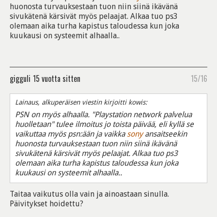
huonosta turvauksestaan tuon niin siinä ikävänä
sivukätenä kärsivät myös pelaajat. Alkaa tuo ps3
olemaan aika turha kapistus taloudessa kun joka
kuukausi on systeemit alhaalla..
gigguli
15 vuotta sitten
15/16
Lainaus, alkuperäisen viestin kirjoitti kowis:
PSN on myös alhaalla. "Playstation network palvelua
huolletaan" tulee ilmoitus jo toista päivää, eli kyllä se
vaikuttaa myös psn:ään ja vaikka
sony
ansaitseekin
huonosta turvauksestaan tuon niin siinä ikävänä
sivukätenä kärsivät myös pelaajat. Alkaa tuo ps3
olemaan aika turha kapistus taloudessa kun joka
kuukausi on systeemit alhaalla..
Taitaa vaikutus olla vain ja ainoastaan sinulla.
Päivitykset hoidettu?