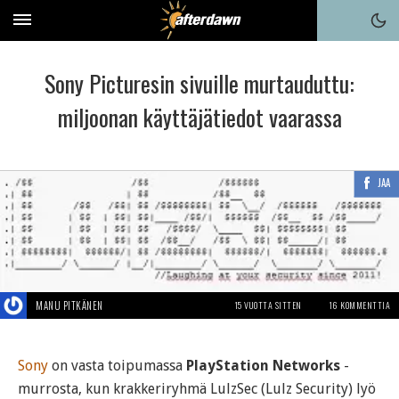
Sony Picturesin sivuille murtauduttu:
miljoonan käyttäjätiedot vaarassa
JAA
MANU PITKÄNEN
15 VUOTTA SITTEN
16 KOMMENTTIA
Sony
on vasta toipumassa
PlayStation Networks
-
murrosta, kun krakkeriryhmä LulzSec (Lulz Security) lyö