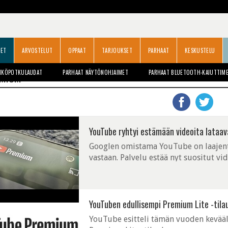
SET
ARVOSTELUT
OPPAAT
TARJOUKSET
PARHAAT
KESKUSTELU
HKÖPOTKULAUDAT
PARHAAT NÄYTÖNOHJAIMET
PARHAAT BLUETOOTH-KAIUTTIM
EMIUM
YouTube ryhtyi estämään videoita lataav
Googlen omistama YouTube on laajenta
vastaan. Palvelu estää nyt suositut vi
YouTuben edullisempi Premium Lite -tila
YouTube esitteli tämän vuoden kevääl