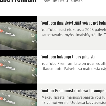
Premium Lite -tilauksen.
YouTuben ilmaiskäyttäjät voivat nyt ladat
YouTube lisäsi elokuussa 2025 palvel
katsottavaksi myös ilmaiskäyttäjille. 
YouTuben halvempi tilaus julkaistiin
YouTube Premium Lite on uusi, edul
tilausmuoto. Palvelussa mainoksia nä
videoissa.
YouTube Premiumista tulossa halvempiki
Maksullisesta, mainosvapaasta YouTub
halvempi versio. Uudessa kevytversio