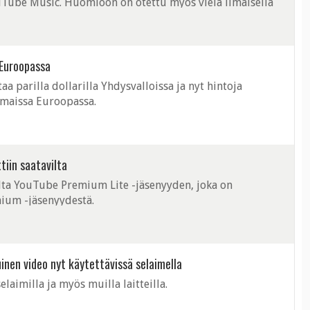
ube Music. Huomioon on otettu myös vielä ilmaisella
 Euroopassa
 parilla dollarilla Yhdysvalloissa ja nyt hintoja
maissa Euroopassa.
tiin saatavilta
lta YouTube Premium Lite -jäsenyyden, joka on
mium -jäsenyydestä.
inen video nyt käytettävissä selaimella
aimilla ja myös muilla laitteilla.