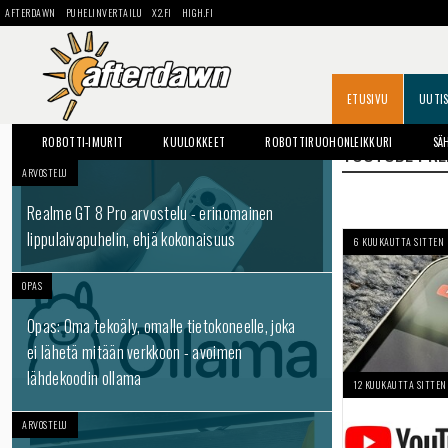
AFTERDAWN
PUHELINVERTAILU
X2.FI
HIGH.FI
ETUSIVU
UUTI
ROBOTTI-IMURIT
KUULOKKEET
ROBOTTIRUOHONLEIKKURI
SÄ
YOUTUBE PR
ARVOSTELU
Realme GT 8 Pro arvostelu - erinomainen
lippulaivapuhelin, ehjä kokonaisuus
6 KUUKAUTTA SITTEN
OPAS
Opas: Oma tekoäly, omalle tietokoneelle, joka
ei lähetä mitään verkkoon - avoimen
lähdekoodin ollama
12 KUUKAUTTA SITTEN
ARVOSTELU