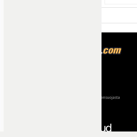
Tietoja meistä
Mainonta
Ota yhteyttä
Käyttöehdot ja tietoa yksityisyydensuojasta
Tietosuojaseloste
Yhteydet tarjoaa: