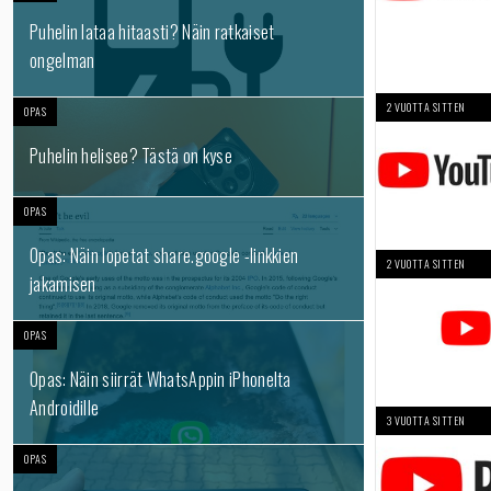
Puhelin lataa hitaasti? Näin ratkaiset
ongelman
2 VUOTTA SITTEN
OPAS
Puhelin helisee? Tästä on kyse
OPAS
Opas: Näin lopetat share.google -linkkien
2 VUOTTA SITTEN
jakamisen
OPAS
Opas: Näin siirrät WhatsAppin iPhonelta
Androidille
3 VUOTTA SITTEN
OPAS