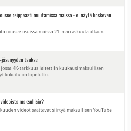
ousee reippaasti muutamissa maissa - ei näytä koskevan
a nousee useissa maissa 21. marraskuuta alkaen.
m-jäsenyyden taakse
i, jossa 4K-tarkkuus laitettiin kuukausimaksullisen
t kokeilu on lopetettu.
videoista maksullisia?
kkuuden videot saattavat siirtyä maksullisen YouTube