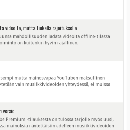
a videoita, mutta tiukalla rajoituksella
uunsa mahdollisuuden ladata videoita offline-tilassa
Toiminto on kuitenkin hyvin rajallinen.
lisempi mutta mainosvapaa YouTuben maksullinen
ytetään vain musiikkivideoiden yhteydessä, ei muissa
n versio
e Premium -tilauksesta on tulossa tarjolle myös uusi,
ssa mainoksia näytettäisiin edelleen musiikkivideoiden