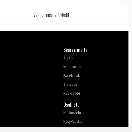
Vanhemmat artikkelit
Seuraa meitä:
TikTok
Mastodon
Facebook
Threads
RSS-syöte
Osallistu:
Keskustelu
Kysy/Vastaa