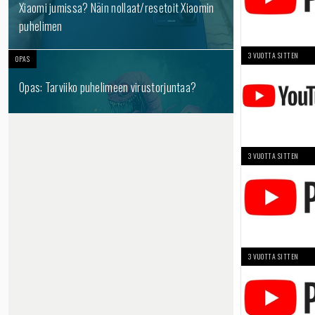
Xiaomi jumissa? Näin nollaat/resetoit Xiaomin
puhelimen
3 VUOTTA SITTEN
OPAS
Opas: Tarviiko puhelimeen virustorjuntaa?
3 VUOTTA SITTEN
3 VUOTTA SITTEN