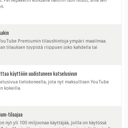
. Perhepaketin kohdalla nähtiin ison nosto, sillä sen
n.
sakin
YouTube Premiumin tilaushintoja ympäri maailmaa.
n tilauksen tyypistä riippuen joko kahdella tai
ottaa käyttöön uudistuneen katselusivun
elusivua tietokoneella, jota nyt maksullisen YouTube
 kokeilla.
ium-tilaajaa
on nyt yli 100 miljoonaa käyttäjää, joilla on käytössä