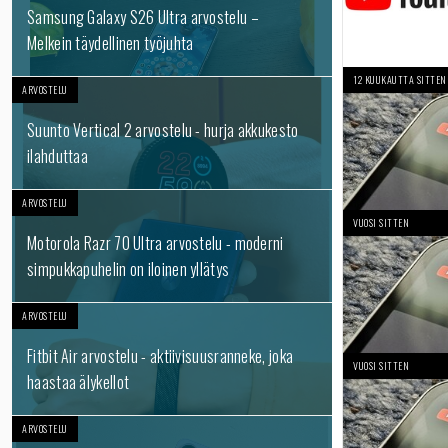
Samsung Galaxy S26 Ultra arvostelu –
Melkein täydellinen työjuhta
12 KUUKAUTTA SITTEN
ARVOSTELU
Suunto Vertical 2 arvostelu - hurja akkukesto
ilahduttaa
ARVOSTELU
VUOSI SITTEN
Motorola Razr 70 Ultra arvostelu - moderni
simpukkapuhelin on iloinen yllätys
ARVOSTELU
Fitbit Air arvostelu - aktiivisuusranneke, joka
VUOSI SITTEN
haastaa älykellot
ARVOSTELU