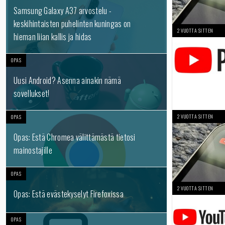
Samsung Galaxy A37 arvostelu -
keskihintaisten puhelinten kuningas on
2 VUOTTA SITTEN
hieman liian kallis ja hidas
OPAS
Uusi Android? Asenna ainakin nämä
sovellukset!
2 VUOTTA SITTEN
OPAS
Opas: Estä Chromea välittämästä tietosi
mainostajille
OPAS
2 VUOTTA SITTEN
Opas: Estä evästekyselyt Firefoxissa
OPAS