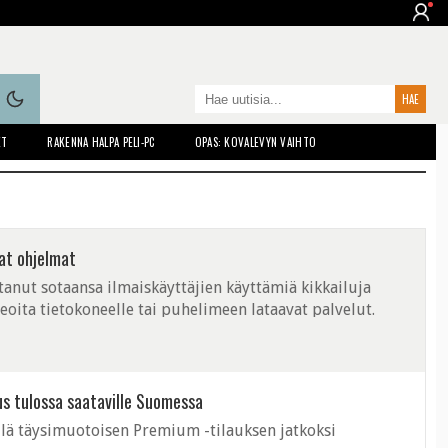
ET
RAKENNA HALPA PELI-PC
OPAS: KOVALEVYN VAIHTO
at ohjelmat
nut sotaansa ilmaiskäyttäjien käyttämiä kikkailuja
deoita tietokoneelle tai puhelimeen lataavat palvelut.
us tulossa saataville Suomessa
lä täysimuotoisen Premium -tilauksen jatkoksi