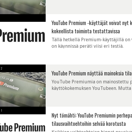
yhteydessä, mutta ei muissa videoissa
YouTube Premium -käyttäjät voivat nyt k
kokeellista toiminta testattavissa
Tällä hetkellä Premium-käyttäjillä on 
on käynnissä peräti viisi eri testiä.
2
YouTube Premium näyttää mainoksia tilaaj
YouTube Premiumia on mainostettu pit
käyttökokemuksen YouTubeen. Mutta ei
alkanut näkymään palvelussa mainoks
1
Nyt tömähti: YouTube Premiumin perhepa
tilausvaihtoehtoihin selvää korotusta