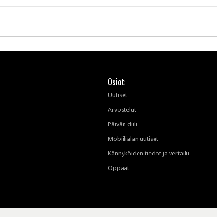
Osiot:
Uutiset
Arvostelut
Päivän diili
Mobiilialan uutiset
Kännyköiden tiedot ja vertailu
Oppaat