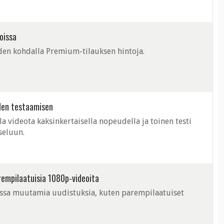
oissa
den kohdalla Premium-tilauksen hintoja.
den testaamisen
a videota kaksinkertaisella nopeudella ja toinen testi
seluun.
rempilaatuisia 1080p-videoita
ssa muutamia uudistuksia, kuten parempilaatuiset