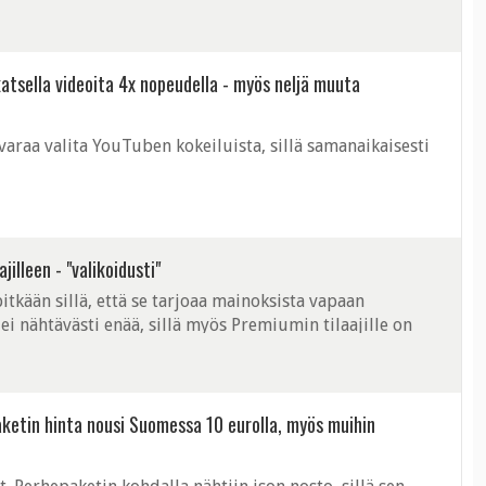
.
atsella videoita 4x nopeudella - myös neljä muuta
varaa valita YouTuben kokeiluista, sillä samanaikaisesti
illeen - "valikoidusti"
kään sillä, että se tarjoaa mainoksista vapaan
 nähtävästi enää, sillä myös Premiumin tilaajille on
ia.
ketin hinta nousi Suomessa 10 eurolla, myös muihin