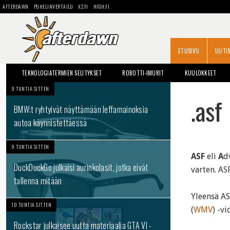
AFTERDAWN
PUHELINVERTAILU
X2.FI
HIGH.FI
ETUSIVU
UUTI
TEKNOLOGIATERMIEN SELITYKSET
ROBOTTI-IMURIT
KUULOKKEET
9 TUNTIA SITTEN
OPAS: KOVALEVYN VAIHTO
.asf
BMW:t ryhtyivät näyttämään leffamainoksia
autoa käynnistettäessä
9 TUNTIA SITTEN
ASF
eli
A
d
DuckDuckGo julkaisi aurinkolasit, jotka eivät
varten. A
tallenna mitään
Yleensä AS
10 TUNTIA SITTEN
(
WMV
) -v
Rockstar julkaisee uutta materiaalia GTA VI -