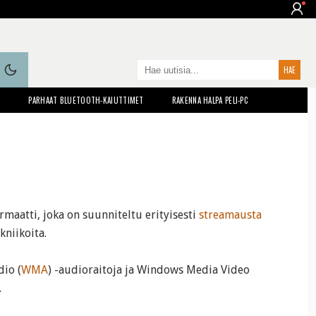
T
PARHAAT BLUETOOTH-KAIUTTIMET
RAKENNA HALPA PELI-PC
maatti, joka on suunniteltu erityisesti
streamausta
kniikoita.
io (
WMA
) -audioraitoja ja Windows Media Video
.