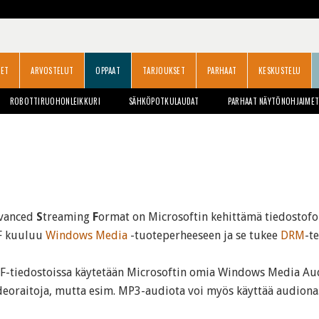
SET
ARVOSTELUT
OPPAAT
TARJOUKSET
PARHAAT
KESKUSTELU
ROBOTTIRUOHONLEIKKURI
SÄHKÖPOTKULAUDAT
PARHAAT NÄYTÖNOHJAIME
vanced
S
treaming
F
ormat on Microsoftin kehittämä tiedostofor
SF kuuluu
Windows Media
-tuoteperheeseen ja se tukee
DRM
-te
F-tiedostoissa käytetään Microsoftin omia Windows Media Aud
ideoraitoja, mutta esim. MP3-audiota voi myös käyttää audiona