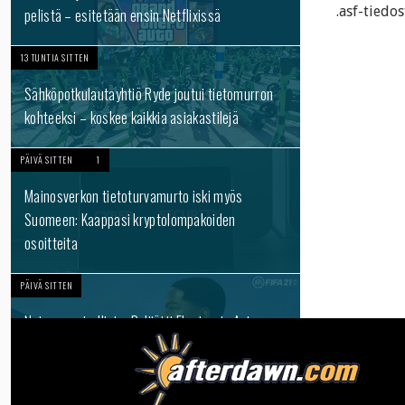
.asf-tiedo
pelistä – esitetään ensin Netflixissä
13 TUNTIA SITTEN
Sähköpotkulautayhtiö Ryde joutui tietomurron
kohteeksi – koskee kaikkia asiakastilejä
PÄIVÄ SITTEN
1
Mainosverkon tietoturvamurto iski myös
Suomeen: Kaappasi kryptolompakoiden
osoitteita
PÄIVÄ SITTEN
Nyt se on virallista: Pelijätti Electronic Arts
ostettiin – Saudi-Arabialle 93 prosentin
omistus