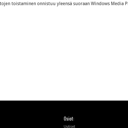
stojen toistaminen onnistuu yleensä suoraan Windows Media Pl
Osiot:
Uutiset