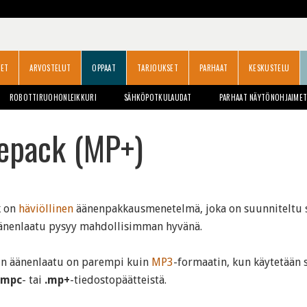
SET
ARVOSTELUT
OPPAAT
TARJOUKSET
PARHAAT
KESKUSTELU
ROBOTTIRUOHONLEIKKURI
SÄHKÖPOTKULAUDAT
PARHAAT NÄYTÖNOHJAIME
epack (MP+)
k
on
häviöllinen
äänenpakkausmenetelmä, joka on suunniteltu s
äänenlaatu pysyy mahdollisimman hyvänä.
n äänenlaatu on parempi kuin
MP3
-formaatin, kun käytetään
.mpc
- tai
.mp+
-tiedostopäätteistä.