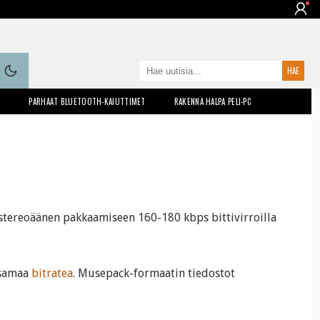
T
PARHAAT BLUETOOTH-KAIUTTIMET
RAKENNA HALPA PELI-PC
tereoäänen pakkaamiseen 160-180 kbps bittivirroilla
 samaa
bitratea
. Musepack-formaatin tiedostot