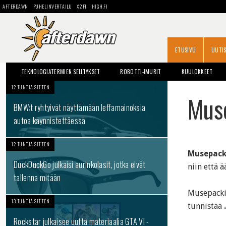
AFTERDAWN
PUHELINVERTAILU
X2.FI
HIGH.FI
ETUSIVU
UUTI
TEKNOLOGIATERMIEN SELITYKSET
ROBOTTI-IMURIT
KUULOKKEET
12 TUNTIA SITTEN
OPAS: KOVALEVYN VAIHTO
Mus
BMW:t ryhtyivät näyttämään leffamainoksia
autoa käynnistettäessä
12 TUNTIA SITTEN
Musepac
DuckDuckGo julkaisi aurinkolasit, jotka eivät
niin että 
tallenna mitään
Musepacki
13 TUNTIA SITTEN
tunnistaa
Rockstar julkaisee uutta materiaalia GTA VI -