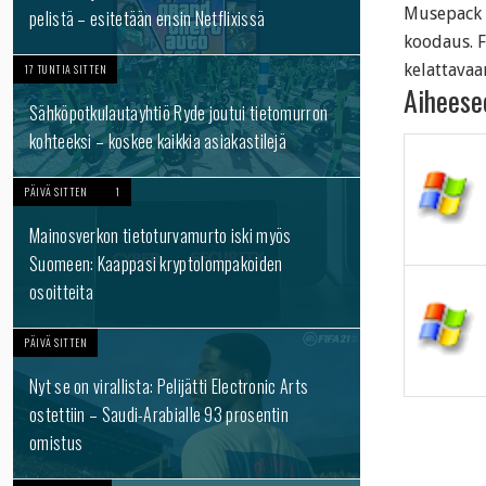
Musepack
pelistä – esitetään ensin Netflixissä
koodaus. F
kelattavaa
17 TUNTIA SITTEN
Aiheesee
Sähköpotkulautayhtiö Ryde joutui tietomurron
kohteeksi – koskee kaikkia asiakastilejä
PÄIVÄ SITTEN
1
Mainosverkon tietoturvamurto iski myös
Suomeen: Kaappasi kryptolompakoiden
osoitteita
PÄIVÄ SITTEN
Nyt se on virallista: Pelijätti Electronic Arts
ostettiin – Saudi-Arabialle 93 prosentin
omistus