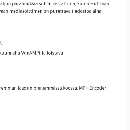
 paljon parannuksia siihen verrattuna, kuten Huffman-
 vaan mediasoittimen on purettava tiedostoa aina
e)
kuunnella WinAMPilla loistava
paremman laadun pienemmässä koossa. MP+ Encoder