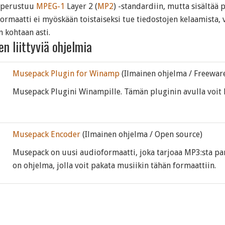
 perustuu
MPEG-1
Layer 2 (
MP2
) -standardiin, mutta sisältää
ormaatti ei myöskään toistaiseksi tue tiedostojen kelaamista,
n kohtaan asti.
n liittyviä ohjelmia
Musepack Plugin for Winamp
(Ilmainen ohjelma / Freewar
Musepack Plugini Winampille. Tämän pluginin avulla voit 
Musepack Encoder
(Ilmainen ohjelma / Open source)
Musepack on uusi audioformaatti, joka tarjoaa MP3:sta 
on ohjelma, jolla voit pakata musiikin tähän formaattiin.