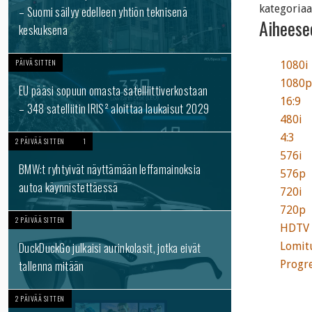
kategoriaa
– Suomi säilyy edelleen yhtiön teknisenä
Aiheesee
keskuksena
PÄIVÄ SITTEN
1080i
1080p
EU pääsi sopuun omasta satelliittiverkostaan
16:9
– 348 satelliitin IRIS² aloittaa laukaisut 2029
480i
4:3
2 PÄIVÄÄ SITTEN
1
576i
BMW:t ryhtyivät näyttämään leffamainoksia
576p
autoa käynnistettäessä
720i
720p
2 PÄIVÄÄ SITTEN
HDTV
DuckDuckGo julkaisi aurinkolasit, jotka eivät
Lomit
tallenna mitään
Progre
2 PÄIVÄÄ SITTEN