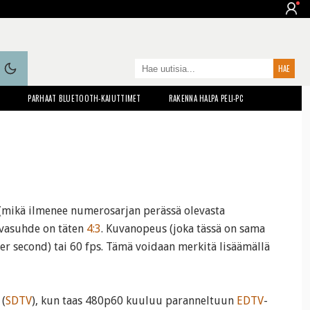
T
PARHAAT BLUETOOTH-KAIUTTIMET
RAKENNA HALPA PELI-PC
(mikä ilmenee numerosarjan perässä olevasta
uvasuhde on täten
4:3
. Kuvanopeus (joka tässä on sama
per second) tai 60 fps. Tämä voidaan merkitä lisäämällä
 (
SDTV
), kun taas 480p60 kuuluu paranneltuun
EDTV
-