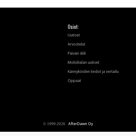
Osiot:
Uutiset
Arvostelut
Päivän diili
Mobiilialan uutiset
Kännyköiden tiedot ja vertailu
Oppaat
AfterDawn Oy
© 1999-2026