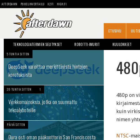
AFTERDAWN
PUHELINVERTAILU
X2.FI
HIGH.FI
ETUSIVU
UUTI
TEKNOLOGIATERMIEN SELITYKSET
ROBOTTI-IMURIT
KUULOKKEET
5 TUNTIA SITTEN
OPAS: KOVALEVYN VAIHTO
480
DeepSeek varoittaa merkittävistä hintojen
korotuksista
20 TUNTIA SITTEN
1
480p on vi
Verkkomainoksia, jotka on suunnattu
kirjaimes
tekoälyboteille
kuin virki
nimen yht
PÄIVÄ SITTEN
NTSC
-mais
Oura osti oman pääkonttorin San Franciscosta