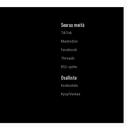
Seuraa meitä:
TikTok
Mastodon
Facebook
Threads
RSS-syöte
Osallistu:
Keskustelu
Kysy/Vastaa