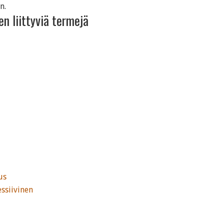
n.
n liittyviä termejä
us
ssiivinen