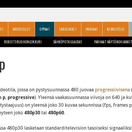
SET
ARVOSTELUT
OPPAAT
TARJOUKSET
PARHAAT
KESKUSTELU
ROBOTTIRUOHONLEIKKURI
SÄHKÖPOTKULAUDAT
PARHAAT NÄYTÖNOHJAIME
p
deotila, jossa on pystysuunnassa 480 juovaa
progressiivisena
ta
p
,
progressive
). Yleensä vaakasuunnassa viivoja on 640 ja k
stystaajuus) on yleensä joko 30 kuvaa sekunnissa (fps, frames 
eyteen joko
480p30
tai
480p60
.
sa 480p30 lasketaan standarditelevision tasoiseksi signaaliksi