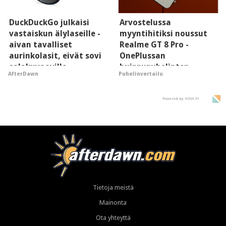
DuckDuckGo julkaisi
Arvostelussa
vastaiskun älylaseille -
myyntihitiksi noussut
aivan tavalliset
Realme GT 8 Pro -
aurinkolasit, eivät sovi
OnePlussan
salakuvaaville
huippupuhelinten
AfterDawn
Puhelinvertailu
hyypiöille
"perillinen"
Powered by HIGH.FI
Tietoja meistä
Mainonta
Ota yhteyttä