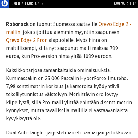
JANNE YLI-KORHONEN
KUUKAUSI SITTEN
Roborock
on tuonut Suomessa saataville
Qrevo Edge 2 -
mallin
, joka sijoittuu aiemmin myyntiin saapuneen
Qrevo Edge 2 Pron
alapuolelle. Myös hinta on
maltillisempi, sillä nyt saapunut malli maksaa 799
euroa, kun Pro-version hinta yltää 1099 euroon.
Kaksikko tarjoaa samankaltaisia ominaisuuksia.
Kummassakin on 25 000 Pascalin HyperForce-imuteho,
7,98 senttimetrin korkeus ja kameroita hyödyntävä
tekoälytunnistus väistelyyn. Merkittävin ero löytyy
kiipeilystä, sillä Pro-malli ylittää enintään 4 senttimetrin
kynnykset, mutta tavallisella mallilla ei vastaavanlaista
kyvykkyyttä ole.
Dual Anti-Tangle -järjestelmän eli pääharjan ja liikkuvan