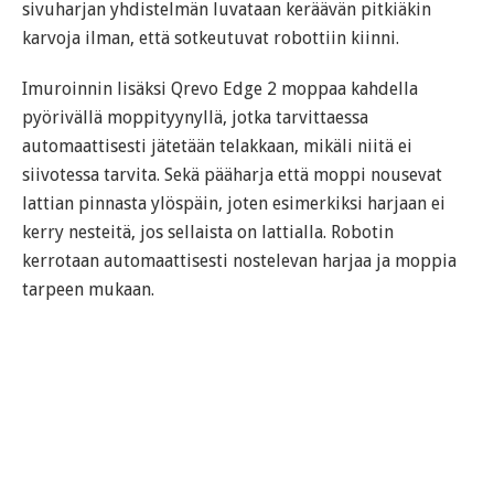
sivuharjan yhdistelmän luvataan keräävän pitkiäkin
karvoja ilman, että sotkeutuvat robottiin kiinni.
Imuroinnin lisäksi Qrevo Edge 2 moppaa kahdella
pyörivällä moppityynyllä, jotka tarvittaessa
automaattisesti jätetään telakkaan, mikäli niitä ei
siivotessa tarvita. Sekä pääharja että moppi nousevat
lattian pinnasta ylöspäin, joten esimerkiksi harjaan ei
kerry nesteitä, jos sellaista on lattialla. Robotin
kerrotaan automaattisesti nostelevan harjaa ja moppia
tarpeen mukaan.