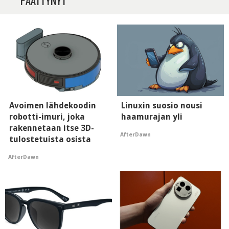
PÄÄTTYNYT
Avoimen lähdekoodin
Linuxin suosio nousi
robotti-imuri, joka
haamurajan yli
rakennetaan itse 3D-
AfterDawn
tulostetuista osista
AfterDawn