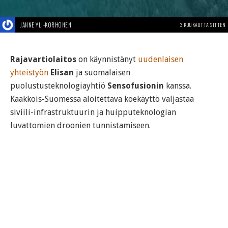
JANNE YLI-KORHONEN
3 KUUKAUTTA SITTEN
Rajavartiolaitos
on käynnistänyt
uudenlaisen
yhteistyön
Elisan
ja suomalaisen
puolustusteknologiayhtiö
Sensofusionin
kanssa.
Kaakkois-Suomessa aloitettava koekäyttö valjastaa
siviili-infrastruktuurin ja huipputeknologian
luvattomien droonien tunnistamiseen.