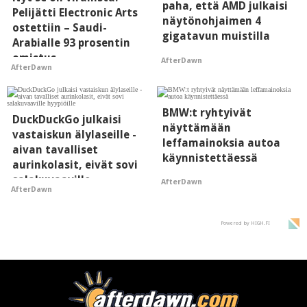
paha, että AMD julkaisi
Pelijätti Electronic Arts
näytönohjaimen 4
ostettiin – Saudi-
gigatavun muistilla
Arabialle 93 prosentin
omistus
AfterDawn
AfterDawn
BMW:t ryhtyivät
DuckDuckGo julkaisi
näyttämään
vastaiskun älylaseille -
leffamainoksia autoa
aivan tavalliset
käynnistettäessä
aurinkolasit, eivät sovi
salakuvaaville
AfterDawn
AfterDawn
hyypiöille
Powered by HIGH.FI