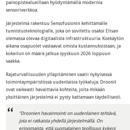
painopistealueillaan hyödyntämällä modernia
sensoriverkkoa.
Järjestelmä rakentuu Sensofusionin kehittämälle
tunnistusteknologialle, joka on sovitettu osaksi Elisan
olemassa olevaa digitaalista infrastruktuuria. Koekäytön
aikana osapuolet vastaavat omista kustannuksistaan, ja
kokeilun on määrä jatkua syyskuun 2026 loppuun
saakka.
Rajaturvallisuuden ylläpitäminen vaatii nykyisessä
toimintaympäristössä uudenlaisia työkaluja. Droonit
ovat vaikeasti havaittavia kohteita, joita mikään
yksittäinen järjestelmä ei pysty kattamaan täydellisesti.
"Droonien havainnointi on uudenlainen tehtävä,
jota ei ratkaista yhdellä järjestelmällä. On
erinomaista, että suomalainen teollisuus kykeni