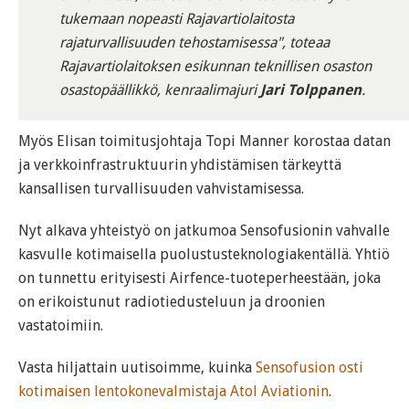
tukemaan nopeasti Rajavartiolaitosta
rajaturvallisuuden tehostamisessa", toteaa
Rajavartiolaitoksen esikunnan teknillisen osaston
osastopäällikkö, kenraalimajuri
Jari Tolppanen
.
Myös Elisan toimitusjohtaja Topi Manner korostaa datan
ja verkkoinfrastruktuurin yhdistämisen tärkeyttä
kansallisen turvallisuuden vahvistamisessa.
Nyt alkava yhteistyö on jatkumoa Sensofusionin vahvalle
kasvulle kotimaisella puolustusteknologiakentällä. Yhtiö
on tunnettu erityisesti Airfence-tuoteperheestään, joka
on erikoistunut radiotiedusteluun ja droonien
vastatoimiin.
Vasta hiljattain uutisoimme, kuinka
Sensofusion osti
kotimaisen lentokonevalmistaja Atol Aviationin
.