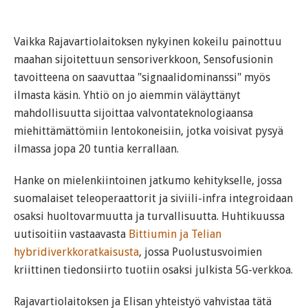
Vaikka Rajavartiolaitoksen nykyinen kokeilu painottuu
maahan sijoitettuun sensoriverkkoon, Sensofusionin
tavoitteena on saavuttaa "signaalidominanssi" myös
ilmasta käsin. Yhtiö on jo aiemmin väläyttänyt
mahdollisuutta sijoittaa valvontateknologiaansa
miehittämättömiin lentokoneisiin, jotka voisivat pysyä
ilmassa jopa 20 tuntia kerrallaan.
Hanke on mielenkiintoinen jatkumo kehitykselle, jossa
suomalaiset teleoperaattorit ja siviili-infra integroidaan
osaksi huoltovarmuutta ja turvallisuutta. Huhtikuussa
uutisoitiin vastaavasta
Bittiumin ja Telian
hybridiverkkoratkaisusta
, jossa Puolustusvoimien
kriittinen tiedonsiirto tuotiin osaksi julkista 5G-verkkoa.
Rajavartiolaitoksen ja Elisan yhteistyö vahvistaa tätä