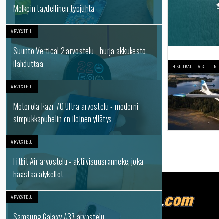
Melkein täydellinen työjuhta
ARVOSTELU
Suunto Vertical 2 arvostelu - hurja akkukesto
ilahduttaa
4 KUUKAUTTA SITTEN
ARVOSTELU
Motorola Razr 70 Ultra arvostelu - moderni
simpukkapuhelin on iloinen yllätys
ARVOSTELU
Fitbit Air arvostelu - aktiivisuusranneke, joka
haastaa älykellot
ARVOSTELU
Samsung Galaxy A37 arvostelu -