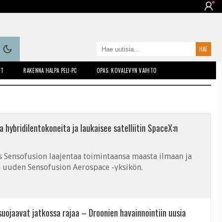
ET
RAKENNA HALPA PELI-PC
OPAS: KOVALEVYN VAIHTO
hybridilentokoneita ja laukaisee satelliitin SpaceX:n
 Sensofusion laajentaa toimintaansa maasta ilmaan ja
 uuden Sensofusion Aerospace -yksikön.
 suojaavat jatkossa rajaa – Droonien havainnointiin uusia