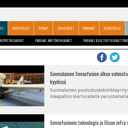
SET
ARVOSTELUT
OPPAAT
TARJOUKSET
PARHAAT
KESKUSTELU
HKÖPOTKULAUDAT
PARHAAT NÄYTÖNOHJAIMET
PARHAAT BLUETOOTH-KAIUTTIM
Suomalainen Sensofusion alkaa valmistaa 
kyydissä
Suomalainen puolustustekniikkayritys
maapallon kiertoradalle perustamalla
Sensofusionin teknologia ja Elisan infra