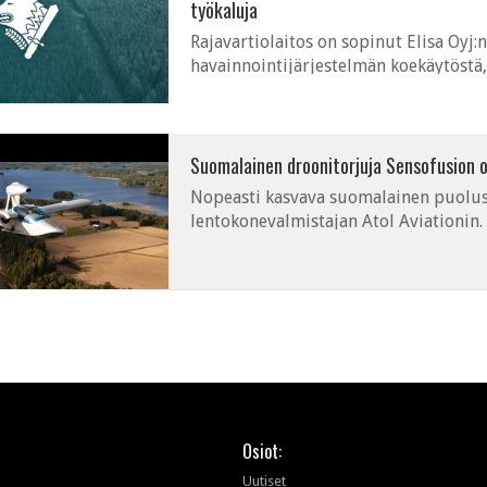
työkaluja
Rajavartiolaitos on sopinut Elisa Oyj:
havainnointijärjestelmän koekäytöstä, 
Kaakkois-Suomeen.
Suomalainen droonitorjuja Sensofusion o
Nopeasti kasvava suomalainen puolus
lentokonevalmistajan Atol Aviationin.
Osiot:
Uutiset