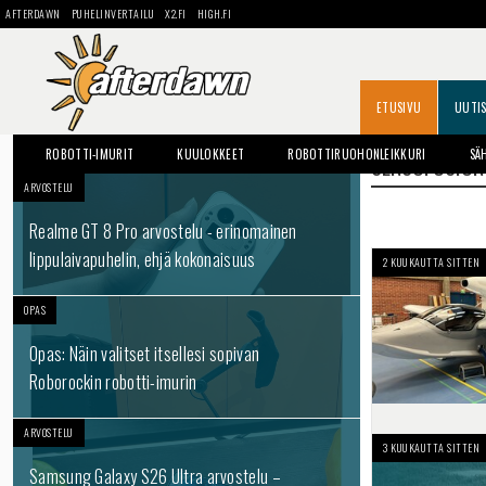
AFTERDAWN
PUHELINVERTAILU
X2.FI
HIGH.FI
ETUSIVU
UUTI
ROBOTTI-IMURIT
KUULOKKEET
ROBOTTIRUOHONLEIKKURI
SÄ
SENSOFUSION
ARVOSTELU
Realme GT 8 Pro arvostelu - erinomainen
lippulaivapuhelin, ehjä kokonaisuus
2 KUUKAUTTA SITTEN
OPAS
Opas: Näin valitset itsellesi sopivan
Roborockin robotti-imurin
ARVOSTELU
3 KUUKAUTTA SITTEN
Samsung Galaxy S26 Ultra arvostelu –