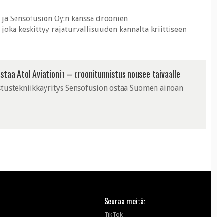
n ja Sensofusion Oy:n kanssa droonien
joka keskittyy rajaturvallisuuden kannalta kriittiseen
staa Atol Aviationin – droonitunnistus nousee taivaalle
tustekniikkayritys Sensofusion ostaa Suomen ainoan
Seuraa meitä:
TikTok