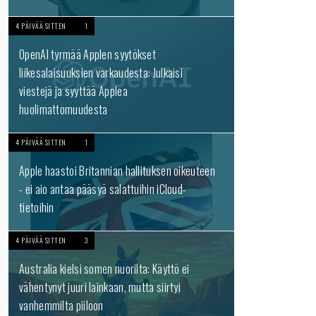
4 PÄIVÄÄ SITTEN
1
OpenAI tyrmää Applen syytökset
liikesalaisuuksien varkaudesta: Julkaisi
viestejä ja syyttää Applea
huolimattomuudesta
4 PÄIVÄÄ SITTEN
1
Apple haastoi Britannian hallituksen oikeuteen
- ei aio antaa pääsyä salattuihin iCloud-
tietoihin
4 PÄIVÄÄ SITTEN
3
Australia kielsi somen nuorilta: Käyttö ei
vähentynyt juuri lainkaan, mutta siirtyi
vanhemmilta piiloon