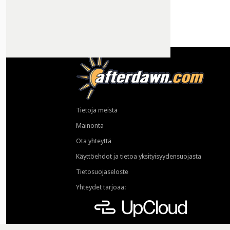
Tietoja meistä
Mainonta
Ota yhteyttä
Käyttöehdot ja tietoa yksityisyydensuojasta
Tietosuojaseloste
Yhteydet tarjoaa: