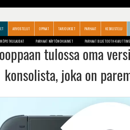
SET
ARVOSTELUT
OPPAAT
TARJOUKSET
PARHAAT
KESKUSTELU
HKÖPOTKULAUDAT
PARHAAT NÄYTÖNOHJAIMET
PARHAAT BLUETOOTH-KAIUTTIM
ooppaan tulossa oma versi
konsolista, joka on pare