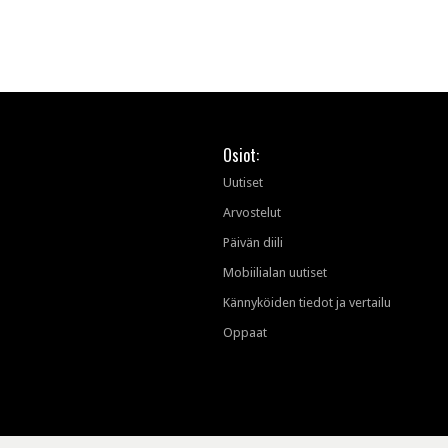
tekoälyn mielikuvaan
brändistä
Osiot:
Uutiset
Arvostelut
Päivän diili
Mobiilialan uutiset
Kännyköiden tiedot ja vertailu
Oppaat