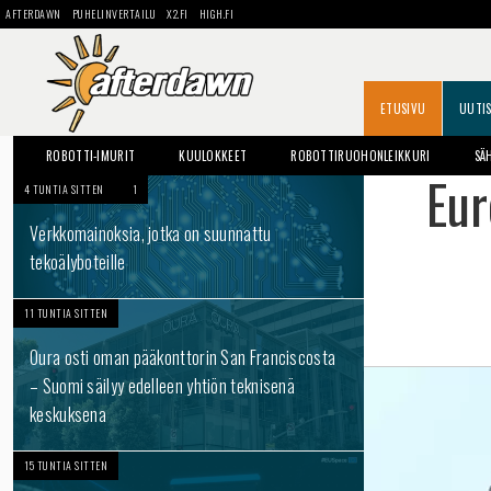
AFTERDAWN
PUHELINVERTAILU
X2.FI
HIGH.FI
ETUSIVU
UUTI
ROBOTTI-IMURIT
KUULOKKEET
ROBOTTIRUOHONLEIKKURI
SÄ
Eur
4 TUNTIA SITTEN
1
Verkkomainoksia, jotka on suunnattu
tekoälyboteille
11 TUNTIA SITTEN
Oura osti oman pääkonttorin San Franciscosta
– Suomi säilyy edelleen yhtiön teknisenä
keskuksena
15 TUNTIA SITTEN