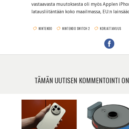
vastaavasta muutoksesta oli myös Applen iPho
latausliitäntään koko maailmassa, EU:n lainsää
NINTENDO
NINTENDO SWITCH 2
KORJATTAVUUS
TÄMÄN UUTISEN KOMMENTOINTI ON