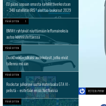
EU pääsi sopuun omasta satelliittiverkostaan
– 348 satelliitin IRIS² aloittaa laukaisut 2029
PÄIVÄ SITTEN
1
BMW:t ryhtyivät näyttämään leffamainoksia
autoa käynnistettäessä
PÄIVÄ SITTEN
DuckDuckGo julkaisi aurinkolasit, jotka eivät
tallenna mitään
PÄIVÄ SITTEN
Rockstar julkaisee uutta materiaalia GTA VI -
pelistä – esitetään ensin Netflixissä
PETTERI PYYNY
PÄIVÄ SITTEN