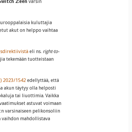
Switch 2:een
varsin
urooppalaisia kuluttajia
netut akut on helppo vaihtaa
sdirektiivistä
eli ns.
right-to-
jia tekemään tuotteistaan
U) 2023/1542
edellyttää, että
sa akun täytyy olla helposti
kaluja tai liuottimia. Vaikka
t vaatimukset astuvat voimaan
n varsinaiseen pelikonsoliin
un vaihdon mahdollistava