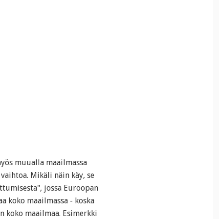
 myös muualla maailmassa
aihtoa. Mikäli näin käy, se
rttumisesta", jossa Euroopan
taa koko maailmassa - koska
n koko maailmaa. Esimerkki