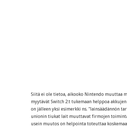
Siitä ei ole tietoa, aikooko Nintendo muuttaa
myytävät Switch 2:t tukemaan helppoa akkujen v
on jälleen yksi esimerkki ns. "lainsäädännön ta
unionin tiukat lait muuttavat firmojen toimin
usein muutos on helpointa toteuttaa koskemaa