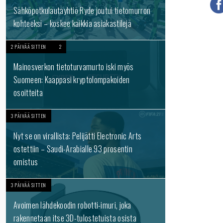
Sähköpotkulautayhtiö Ryde joutui tietomurron
kohteeksi – koskee kaikkia asiakastilejä
2 PÄIVÄÄ SITTEN
2
Mainosverkon tietoturvamurto iski myös
Suomeen: Kaappasi kryptolompakoiden
osoitteita
3 PÄIVÄÄ SITTEN
Nyt se on virallista: Pelijätti Electronic Arts
ostettiin – Saudi-Arabialle 93 prosentin
omistus
3 PÄIVÄÄ SITTEN
Avoimen lähdekoodin robotti-imuri, joka
rakennetaan itse 3D-tulostetuista osista