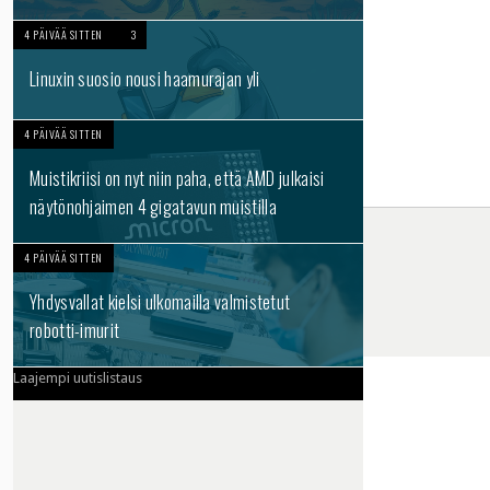
4 PÄIVÄÄ SITTEN
3
Linuxin suosio nousi haamurajan yli
4 PÄIVÄÄ SITTEN
Muistikriisi on nyt niin paha, että AMD julkaisi
näytönohjaimen 4 gigatavun muistilla
4 PÄIVÄÄ SITTEN
Yhdysvallat kielsi ulkomailla valmistetut
robotti-imurit
Laajempi uutislistaus