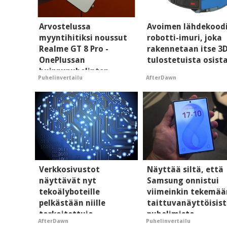
Arvostelussa
Avoimen lähdekood
myyntihitiksi noussut
robotti-imuri, joka
Realme GT 8 Pro -
rakennetaan itse 3
OnePlussan
tulostetuista osist
huippupuhelinten
AfterDawn
Puhelinvertailu
"perillinen"
Verkkosivustot
Näyttää siltä, että
näyttävät nyt
Samsung onnistui
tekoälyboteille
viimeinkin tekemää
pelkästään niille
taittuvanäyttöisis
tarkoitettuja
puhelimista
AfterDawn
Puhelinvertailu
mainoksia - vaikuttaa
supersuosittuja