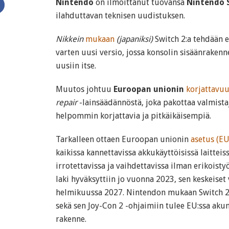
Nintendo
on ilmoittanut tuovansa
Nintendo 
ilahduttavan teknisen uudistuksen.
Nikkein
mukaan
(japaniksi)
Switch 2:a tehdään e
varten uusi versio, jossa konsolin sisäänraken
uusiin itse.
Muutos johtuu
Euroopan unionin
korjattavuu
repair
-lainsäädännöstä, joka pakottaa valmista
helpommin korjattavia ja pitkäikäisempiä.
Tarkalleen ottaen Euroopan unionin
asetus (E
kaikissa kannettavissa akkukäyttöisissä laitteis
irrotettavissa ja vaihdettavissa ilman erikoistyö
laki hyväksyttiin jo vuonna 2023, sen keskeise
helmikuussa 2027. Nintendon mukaan Switch 2:
sekä sen Joy-Con 2 -ohjaimiin tulee EU:ssa ak
rakenne.