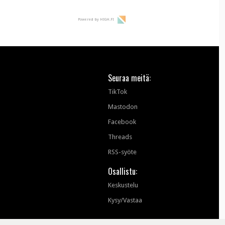
Powered by HIGH.FI
Seuraa meitä:
TikTok
Mastodon
Facebook
Threads
RSS-syöte
Osallistu:
Keskustelu
Kysy/Vastaa