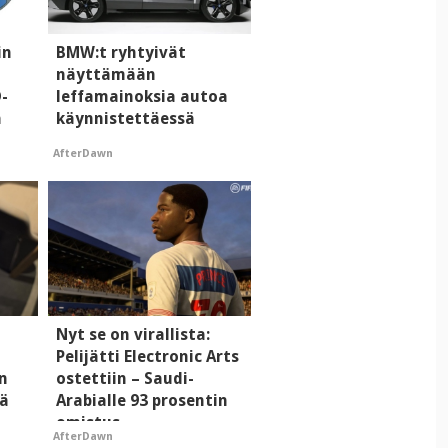
in
BMW:t ryhtyivät
näyttämään
D-
leffamainoksia autoa
a
käynnistettäessä
AfterDawn
Nyt se on virallista:
Pelijätti Electronic Arts
n
ostettiin – Saudi-
tä
Arabialle 93 prosentin
omistus
AfterDawn