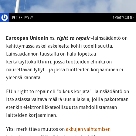
PETTERI PYYNY
3 VUOTTA SITTEN
Euroopan Unionin
ns.
right to repair
-lainsäädäntö on
kehittymässä askel askeleelta kohti todellisuutta.
Lainsäädännön taustalla on halu lopettaa
kertakäyttökulttuuri, jossa tuotteiden elinikä on
naurettavan lyhyt - ja jossa tuotteiden korjaaminen ei
yleensä kannata.
EU:n right to repair eli "oikeus korjata" -lainsäädäntö on
itse asiassa valtava määrä uusia lakeja, joilla pakotetaan
etenkin elektroniikkateollisuutta mahdollistamaan
laitteiden korjaaminen.
Yksi merkittävä muutos on
akkujen vaihtamisen