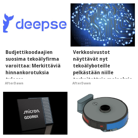
Budjettikoodaajien
Verkkosivustot
suosima tekoälyfirma
näyttävät nyt
varoittaa: Merkittäviä
tekoälyboteille
hinnankorotuksia
pelkästään niille
tulossa
tarkoitettuja mainoksia
AfterDawn
AfterDawn
- vaikuttaa tekoälyn
mielikuvaan brändistä