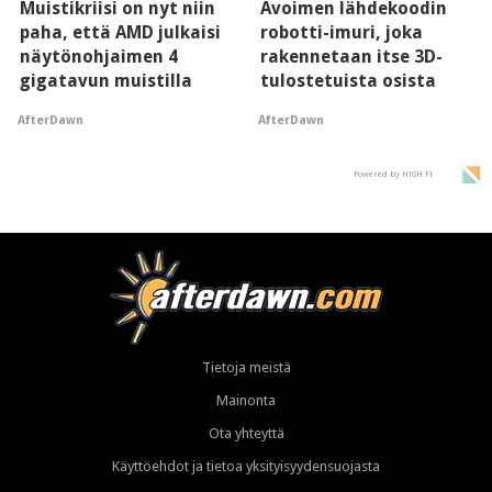
Muistikriisi on nyt niin
Avoimen lähdekoodin
paha, että AMD julkaisi
robotti-imuri, joka
näytönohjaimen 4
rakennetaan itse 3D-
gigatavun muistilla
tulostetuista osista
AfterDawn
AfterDawn
Powered by HIGH.FI
Tietoja meistä
Mainonta
Ota yhteyttä
Käyttöehdot ja tietoa yksityisyydensuojasta