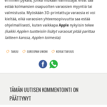
erillinen pykälä, jonka mukaan valmistajat eivät saa
estää kolmansien osapuolten varaosien myyntiä tai
valmistusta. Myöskään 3D-printattuja varaosia ei voi
kieltää, eikä varaosien yhteensopivuutta saa estää
ohjelmallisesti, kuten vaikkapa
Apple
nykyisin tekee
(kaikki Applen tuotteisiin lisätyt varaosat pitää parittaa
laitteen kanssa, Applen toimesta)
.
TAKUU
EUROOPAN UNIONI
KORJATTAVUUS
TÄMÄN UUTISEN KOMMENTOINTI ON
PÄÄTTYNYT