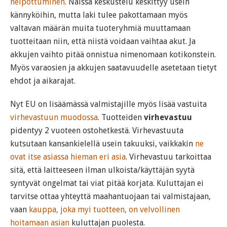
helpottuminen
. Näissä keskustelu keskittyy usein
kännyköihin, mutta laki tulee pakottamaan myös
valtavan määrän muita tuoteryhmiä muuttamaan
tuotteitaan niin, että niistä voidaan vaihtaa akut. Ja
akkujen vaihto pitää onnistua nimenomaan kotikonstein.
Myös varaosien ja akkujen saatavuudelle asetetaan tietyt
ehdot ja aikarajat.
Nyt EU on lisäämässä valmistajille myös lisää vastuita
virhevastuun muodossa
. Tuotteiden
virhevastuu
pidentyy 2 vuoteen ostohetkestä. Virhevastuuta
kutsutaan kansankielellä usein takuuksi, vaikkakin
ne
ovat itse asiassa hieman eri asia
. Virhevastuu tarkoittaa
sitä, että laitteeseen ilman ulkoista/käyttäjän syytä
syntyvät ongelmat tai viat pitää korjata. Kuluttajan ei
tarvitse ottaa yhteyttä maahantuojaan tai valmistajaan,
vaan
kauppa, joka myi tuotteen, on velvollinen
hoitamaan asian
kuluttajan puolesta.