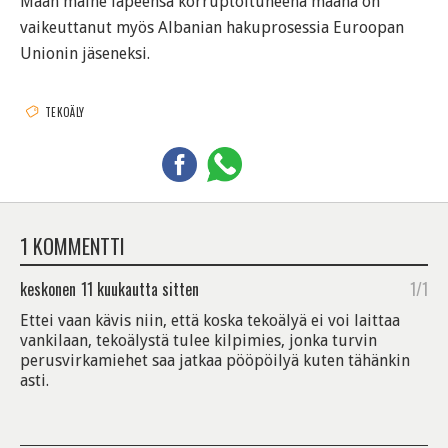
Maan maine läpeensä korruptoituneena maana on
vaikeuttanut myös Albanian hakuprosessia Euroopan
Unionin jäseneksi.
TEKOÄLY
1 KOMMENTTI
keskonen
11 kuukautta sitten
1/1
Ettei vaan kävis niin, että koska tekoälyä ei voi laittaa
vankilaan, tekoälystä tulee kilpimies, jonka turvin
perusvirkamiehet saa jatkaa pööpöilyä kuten tähänkin
asti.