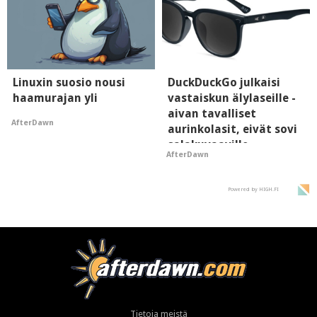
Linuxin suosio nousi
DuckDuckGo julkaisi
haamurajan yli
vastaiskun älylaseille -
aivan tavalliset
AfterDawn
aurinkolasit, eivät sovi
salakuvaaville
AfterDawn
hyypiöille
Powered by HIGH.FI
Tietoja meistä