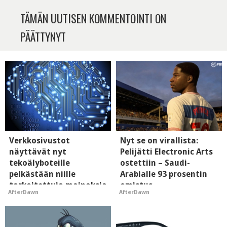
TÄMÄN UUTISEN KOMMENTOINTI ON
PÄÄTTYNYT
Verkkosivustot
Nyt se on virallista:
näyttävät nyt
Pelijätti Electronic Arts
tekoälyboteille
ostettiin – Saudi-
pelkästään niille
Arabialle 93 prosentin
tarkoitettuja mainoksia
omistus
AfterDawn
AfterDawn
- vaikuttaa tekoälyn
mielikuvaan brändistä