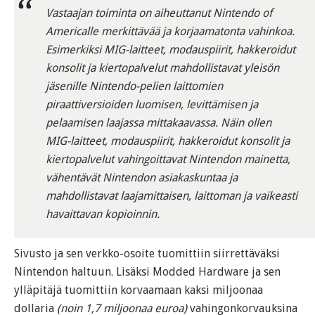
Vastaajan toiminta on aiheuttanut Nintendo of
Americalle merkittävää ja korjaamatonta vahinkoa.
Esimerkiksi MIG-laitteet, modauspiirit, hakkeroidut
konsolit ja kiertopalvelut mahdollistavat yleisön
jäsenille Nintendo-pelien laittomien
piraattiversioiden luomisen, levittämisen ja
pelaamisen laajassa mittakaavassa. Näin ollen
MIG-laitteet, modauspiirit, hakkeroidut konsolit ja
kiertopalvelut vahingoittavat Nintendon mainetta,
vähentävät Nintendon asiakaskuntaa ja
mahdollistavat laajamittaisen, laittoman ja vaikeasti
havaittavan kopioinnin.
Sivusto ja sen verkko-osoite tuomittiin siirrettäväksi
Nintendon haltuun. Lisäksi Modded Hardware ja sen
ylläpitäjä tuomittiin korvaamaan kaksi miljoonaa
dollaria
(noin 1,7 miljoonaa euroa)
vahingonkorvauksina