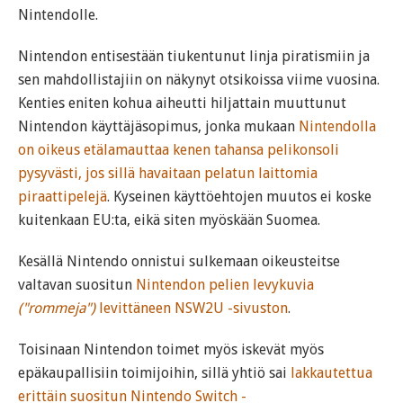
Nintendolle.
Nintendon entisestään tiukentunut linja piratismiin ja
sen mahdollistajiin on näkynyt otsikoissa viime vuosina.
Kenties eniten kohua aiheutti hiljattain muuttunut
Nintendon käyttäjäsopimus, jonka mukaan
Nintendolla
on oikeus etälamauttaa kenen tahansa pelikonsoli
pysyvästi, jos sillä havaitaan pelatun laittomia
piraattipelejä
. Kyseinen käyttöehtojen muutos ei koske
kuitenkaan EU:ta, eikä siten myöskään Suomea.
Kesällä Nintendo onnistui sulkemaan oikeusteitse
valtavan suositun
Nintendon pelien levykuvia
("rommeja")
levittäneen NSW2U -sivuston
.
Toisinaan Nintendon toimet myös iskevät myös
epäkaupallisiin toimijoihin, sillä yhtiö sai
lakkautettua
erittäin suositun Nintendo Switch -