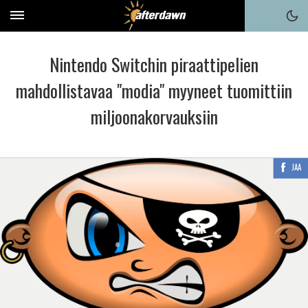
Nintendo Switchin piraattipelien
mahdollistavaa "modia" myyneet tuomittiin
miljoonakorvauksiin
JAA