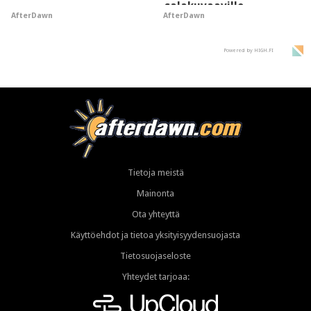
salakuvaaville
AfterDawn
AfterDawn
hyypiöille
Powered by HIGH.FI
Tietoja meistä
Mainonta
Ota yhteyttä
Käyttöehdot ja tietoa yksityisyydensuojasta
Tietosuojaseloste
Yhteydet tarjoaa: