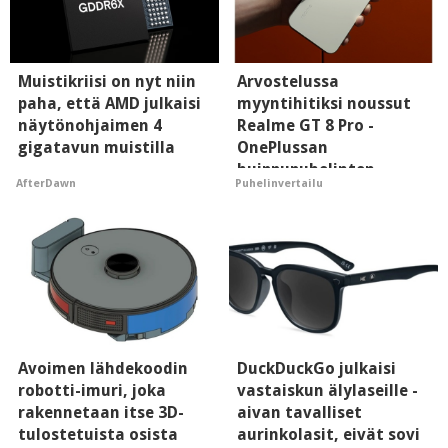
Muistikriisi on nyt niin
Arvostelussa
paha, että AMD julkaisi
myyntihitiksi noussut
näytönohjaimen 4
Realme GT 8 Pro -
gigatavun muistilla
OnePlussan
huippupuhelinten
AfterDawn
Puhelinvertailu
"perillinen"
Avoimen lähdekoodin
DuckDuckGo julkaisi
robotti-imuri, joka
vastaiskun älylaseille -
rakennetaan itse 3D-
aivan tavalliset
tulostetuista osista
aurinkolasit, eivät sovi