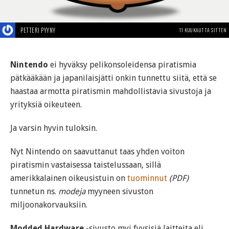
PETTERI PYYNY
11 KUUKAUTTA SITTEN
Nintendo
ei hyväksy pelikonsoleidensa piratismia
pätkääkään ja japanilaisjätti onkin tunnettu siitä, että se
haastaa armotta piratismin mahdollistavia sivustoja ja
yrityksiä oikeuteen.
Ja varsin hyvin tuloksin.
Nyt Nintendo on saavuttanut taas yhden voiton
piratismin vastaisessa taistelussaan, sillä
amerikkalainen oikeusistuin on
tuominnut
(PDF)
tunnetun ns.
modeja
myyneen sivuston
miljoonakorvauksiin.
Modded Hardware
-sivusto myi fyysisiä laitteita eli