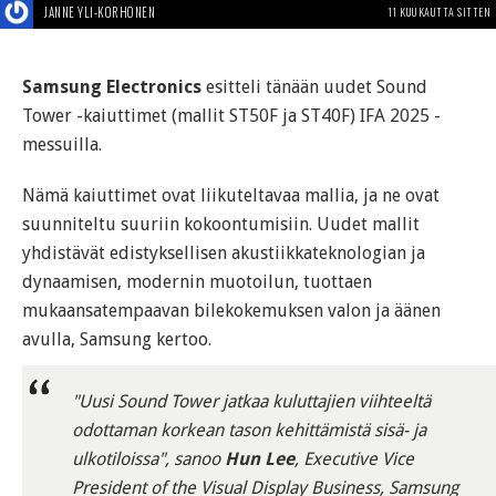
JANNE YLI-KORHONEN
11 KUUKAUTTA SITTEN
Samsung Electronics
esitteli tänään uudet Sound
Tower -kaiuttimet (mallit ST50F ja ST40F) IFA 2025 -
messuilla.
Nämä kaiuttimet ovat liikuteltavaa mallia, ja ne ovat
suunniteltu suuriin kokoontumisiin. Uudet mallit
yhdistävät edistyksellisen akustiikkateknologian ja
dynaamisen, modernin muotoilun, tuottaen
mukaansatempaavan bilekokemuksen valon ja äänen
avulla, Samsung kertoo.
"Uusi Sound Tower jatkaa kuluttajien viihteeltä
odottaman korkean tason kehittämistä sisä- ja
ulkotiloissa", sanoo
Hun Lee
, Executive Vice
President of the Visual Display Business, Samsung