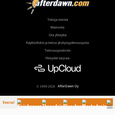
Tietoja meistä
Mainonta
Ota yhteyttä
Käyttöehdot ja tietoa yksityisyydensuojasta
Tietosuojaseloste
Yhteydet tarjoaa:
AfterDawn Oy
© 1999-2026
Seuraa!