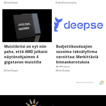
AfterDawn
Puhelinvertailu
hyypiöille
"perillinen"
Muistikriisi on nyt niin
Budjettikoodaajien
paha, että AMD julkaisi
suosima tekoälyfirma
näytönohjaimen 4
varoittaa: Merkittäviä
gigatavun muistilla
hinnankorotuksia
tulossa
AfterDawn
AfterDawn
Powered by HIGH.FI