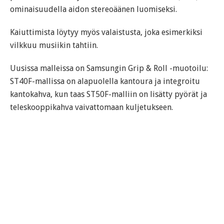
ominaisuudella aidon stereoäänen luomiseksi.
Kaiuttimista löytyy myös valaistusta, joka esimerkiksi
vilkkuu musiikin tahtiin.
Uusissa malleissa on Samsungin Grip & Roll -muotoilu:
ST40F-mallissa on alapuolella kantoura ja integroitu
kantokahva, kun taas ST50F-malliin on lisätty pyörät ja
teleskooppikahva vaivattomaan kuljetukseen.