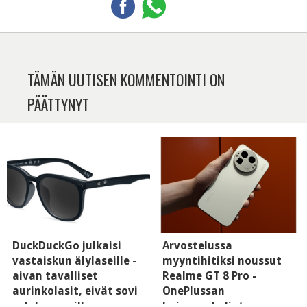
TÄMÄN UUTISEN KOMMENTOINTI ON
PÄÄTTYNYT
DuckDuckGo julkaisi
Arvostelussa
vastaiskun älylaseille -
myyntihitiksi noussut
aivan tavalliset
Realme GT 8 Pro -
aurinkolasit, eivät sovi
OnePlussan
salakuvaaville
huippupuhelinten