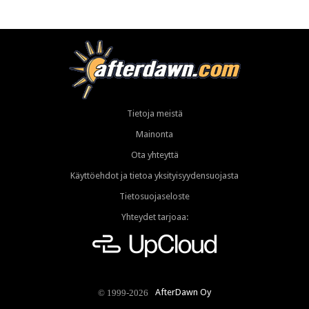
Tietoja meistä
Mainonta
Ota yhteyttä
Käyttöehdot ja tietoa yksityisyydensuojasta
Tietosuojaseloste
Yhteydet tarjoaa:
AfterDawn Oy
© 1999-2026