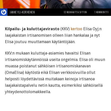
JANNE YLI-KORHONEN
12 KUUKAUTTA SITTEN
1 KOMMENTTI
Kilpailu- ja kuluttajavirasto
(KKV)
kertoo
Elisa Oyj:n
laajakaistan irtisanomisen olleen liian hankalaa ja nyt
Elisa joutuu muuttamaan käytäntöjään.
KKV:n mukaan kuluttaja-asiamies havaitsi Elisan
irtisanomiskäytännöissä useita ongelmia. Elisa oli muun
muassa poistanut sähköisen irtisanomiskanavan
(OmaElisa) käytöstä eikä Elisan verkkosivuilla ollut
helposti löydettävissä muitakaan keinoja irtisanoa
laajakaistapalvelu netin kautta, esimerkiksi sähköisellä
yhteydenottolomakkeella.