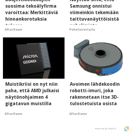
suosima tekoälyfirma
Samsung onnistui
varoittaa: Merkittäviä
viimeinkin tekemään
hinnankorotuksia
taittuvanäyttöisistä
tulossa
puhelimista
AfterDawn
Puhelinvertailu
supersuosittuja
Muistikriisi on nyt niin
Avoimen lähdekoodin
paha, että AMD julkaisi
robotti-imuri, joka
näytönohjaimen 4
rakennetaan itse 3D-
gigatavun muistilla
tulostetuista osista
AfterDawn
AfterDawn
Powered by HIGH.FI