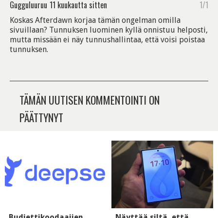
Gugguluuruu
11 kuukautta sitten
1/1
Koskas Afterdawn korjaa tämän ongelman omilla
sivuillaan? Tunnuksen luominen kyllä onnistuu helposti,
mutta missään ei näy tunnushallintaa, että voisi poistaa
tunnuksen.
TÄMÄN UUTISEN KOMMENTOINTI ON
PÄÄTTYNYT
Budjettikoodaajien
Näyttää siltä, että