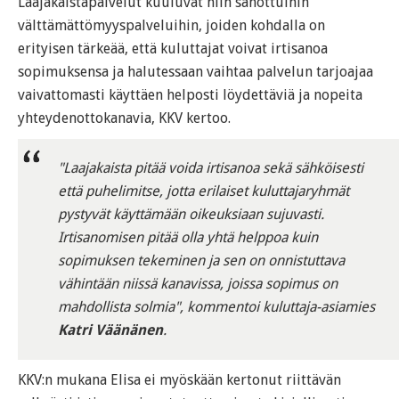
Laajakaistapalvelut kuuluvat niin sanottuihin
välttämättömyyspalveluihin, joiden kohdalla on
erityisen tärkeää, että kuluttajat voivat irtisanoa
sopimuksensa ja halutessaan vaihtaa palvelun tarjoajaa
vaivattomasti käyttäen helposti löydettäviä ja nopeita
yhteydenottokanavia, KKV kertoo.
"Laajakaista pitää voida irtisanoa sekä sähköisesti
että puhelimitse, jotta erilaiset kuluttajaryhmät
pystyvät käyttämään oikeuksiaan sujuvasti.
Irtisanomisen pitää olla yhtä helppoa kuin
sopimuksen tekeminen ja sen on onnistuttava
vähintään niissä kanavissa, joissa sopimus on
mahdollista solmia", kommentoi kuluttaja-asiamies
Katri Väänänen
.
KKV:n mukana Elisa ei myöskään kertonut riittävän