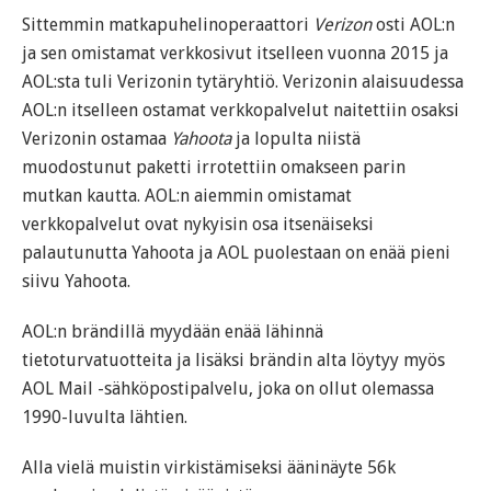
Sittemmin matkapuhelinoperaattori
Verizon
osti AOL:n
ja sen omistamat verkkosivut itselleen vuonna 2015 ja
AOL:sta tuli Verizonin tytäryhtiö. Verizonin alaisuudessa
AOL:n itselleen ostamat verkkopalvelut naitettiin osaksi
Verizonin ostamaa
Yahoota
ja lopulta niistä
muodostunut paketti irrotettiin omakseen parin
mutkan kautta. AOL:n aiemmin omistamat
verkkopalvelut ovat nykyisin osa itsenäiseksi
palautunutta Yahoota ja AOL puolestaan on enää pieni
siivu Yahoota.
AOL:n brändillä myydään enää lähinnä
tietoturvatuotteita ja lisäksi brändin alta löytyy myös
AOL Mail -sähköpostipalvelu, joka on ollut olemassa
1990-luvulta lähtien.
Alla vielä muistin virkistämiseksi ääninäyte 56k