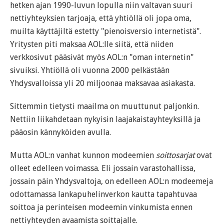
hetken ajan 1990-luvun lopulla niin valtavan suuri
nettiyhteyksien tarjoaja, että yhtiöllä oli jopa oma,
muilta käyttäjiltä estetty "pienoisversio internetistä".
Yritysten piti maksaa AOL:lle siitä, että niiden
verkkosivut pääsivät myös AOL:n "oman internetin"
sivuiksi. Yhtiöllä oli vuonna 2000 pelkästään
Yhdysvalloissa yli 20 miljoonaa maksavaa asiakasta.
Sittemmin tietysti maailma on muuttunut paljonkin.
Nettiin liikahdetaan nykyisin laajakaistayhteyksillä ja
pääosin kännyköiden avulla.
Mutta AOL:n vanhat kunnon modeemien
soittosarjat
ovat
olleet edelleen voimassa. Eli jossain varastohallissa,
jossain päin Yhdysvaltoja, on edelleen AOL:n modeemeja
odottamassa lankapuhelinverkon kautta tapahtuvaa
soittoa ja perinteisen modeemin vinkumista ennen
nettiyhteyden avaamista soittajalle.