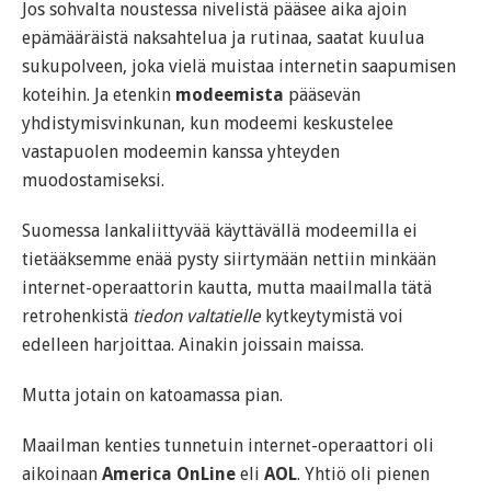
Jos sohvalta noustessa nivelistä pääsee aika ajoin
epämääräistä naksahtelua ja rutinaa, saatat kuulua
sukupolveen, joka vielä muistaa internetin saapumisen
koteihin. Ja etenkin
modeemista
pääsevän
yhdistymisvinkunan, kun modeemi keskustelee
vastapuolen modeemin kanssa yhteyden
muodostamiseksi.
Suomessa lankaliittyvää käyttävällä modeemilla ei
tietääksemme enää pysty siirtymään nettiin minkään
internet-operaattorin kautta, mutta maailmalla tätä
retrohenkistä
tiedon valtatielle
kytkeytymistä voi
edelleen harjoittaa. Ainakin joissain maissa.
Mutta jotain on katoamassa pian.
Maailman kenties tunnetuin internet-operaattori oli
aikoinaan
America OnLine
eli
AOL
. Yhtiö oli pienen