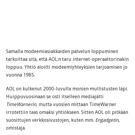
Samalla modeemiasiakkaiden palvelun loppuminen
tarkoittaa sitä, että AOL:n taru internet-operaattorinakin
loppuu. Yhtiö aloitti modeemiyhteyksien tarjoamisen jo
vuonna 1985.
AOL on kulkenut 2000-luvulla monien mullistusten läpi.
Huippuvuosinaan se osti itselleen mediajätti
TimeWarnerin
, mutta vuosien mittaan TimeWarner
irrotettiin taas omaksi yhtiökseen. Sitten AOL oli pitkään
suosittujen verkkosivustojen, kuten mm.
Engadgetin
,
omistaja.