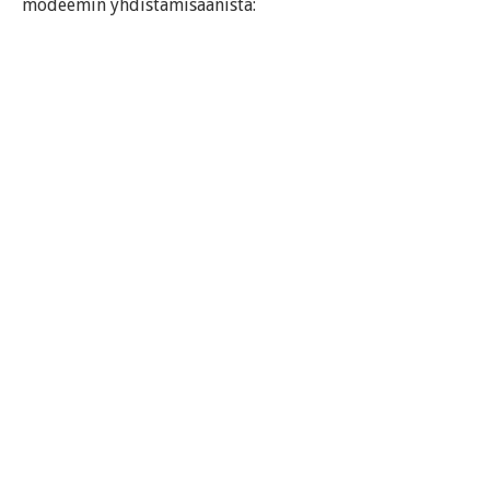
modeemin yhdistämisäänistä: