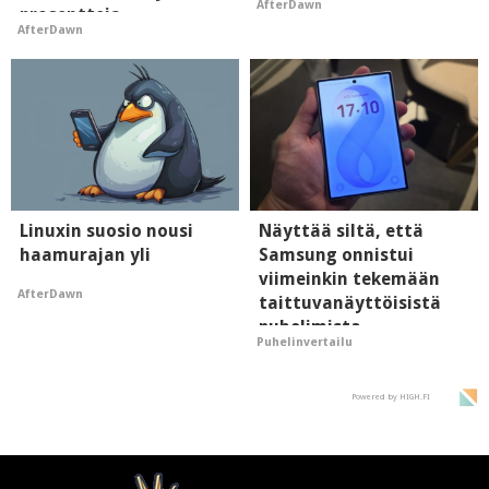
AfterDawn
prosentteja
AfterDawn
Linuxin suosio nousi
Näyttää siltä, että
haamurajan yli
Samsung onnistui
viimeinkin tekemään
AfterDawn
taittuvanäyttöisistä
puhelimista
Puhelinvertailu
supersuosittuja
Powered by HIGH.FI