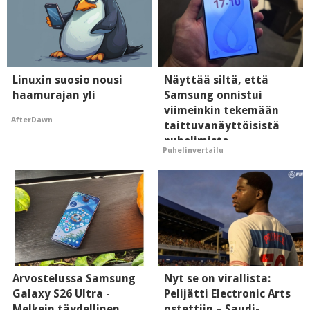
Linuxin suosio nousi
Näyttää siltä, että
haamurajan yli
Samsung onnistui
viimeinkin tekemään
AfterDawn
taittuvanäyttöisistä
puhelimista
Puhelinvertailu
supersuosittuja
Arvostelussa Samsung
Nyt se on virallista:
Galaxy S26 Ultra -
Pelijätti Electronic Arts
Melkein täydellinen
ostettiin – Saudi-