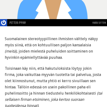
PETTERI PYYNY
VUOSI SITTEN
Suomalainen stereotyypillinen ihmisten välttely näkyy
myös siinä, että on kohtuullisen paljon kansalaisia
(meitä)
, joiden mielestä puheluiden soittaminen on
hyvinkin epämiellyttävää puuhaa.
Toisinaan käy niin, että hakutuloksista löytyy jokin
firma, joka vaikuttaa myyvän tuotetta tai palvelua, josta
olet kiinnostunut, mutta yhtiö ei kerro sivuillaan sen
hintaa. Tällöin edessä on usein pakollinen paha eli
puhelinsoitto ja hinnan tiedustelu henkilökohtaisesti
(tai
sellaisen firman etsiminen, joka kertoo suoraan
tuotteidensa hinnat)
.