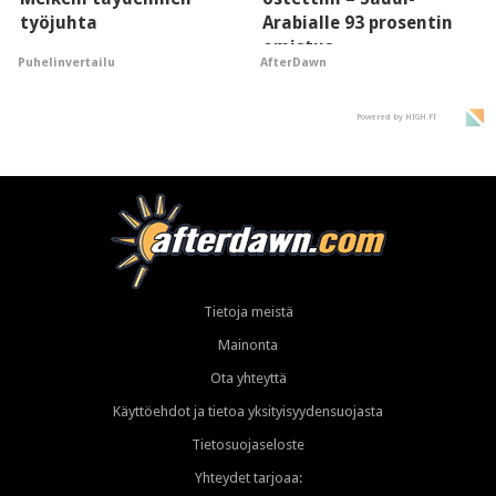
työjuhta
Arabialle 93 prosentin
omistus
Puhelinvertailu
AfterDawn
Powered by HIGH.FI
Tietoja meistä
Mainonta
Ota yhteyttä
Käyttöehdot ja tietoa yksityisyydensuojasta
Tietosuojaseloste
Yhteydet tarjoaa: