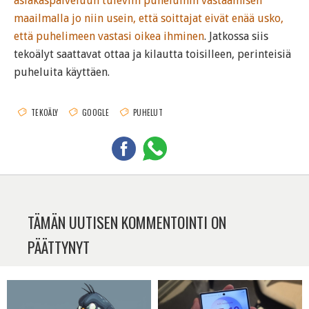
asiakaspalveluun tuleviin puheluihin vastaamisen
maailmalla jo niin usein, että soittajat eivät enää usko,
että puhelimeen vastasi oikea ihminen
. Jatkossa siis
tekoälyt saattavat ottaa ja kilautta toisilleen, perinteisiä
puheluita käyttäen.
TEKOÄLY
GOOGLE
PUHELUT
TÄMÄN UUTISEN KOMMENTOINTI ON
PÄÄTTYNYT