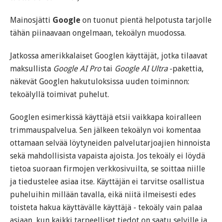
Mainosjätti
Google
on tuonut pientä helpotusta tarjolle
tähän piinaavaan ongelmaan, tekoälyn muodossa.
Jatkossa amerikkalaiset Googlen käyttäjät, jotka tilaavat
maksullista
Google AI Pro
tai
Google AI Ultra
-pakettia,
näkevät Googlen hakutuloksissa uuden toiminnon:
tekoälyllä toimivat puhelut.
Googlen esimerkissä käyttäjä etsii vaikkapa koiralleen
trimmauspalvelua. Sen jälkeen tekoälyn voi komentaa
ottamaan selvää löytyneiden palvelutarjoajien hinnoista
sekä mahdollisista vapaista ajoista. Jos tekoäly ei löydä
tietoa suoraan firmojen verkkosivuilta, se soittaa niille
ja tiedustelee asiaa itse. Käyttäjän ei tarvitse osallistua
puheluihin millään tavalla, eikä niitä ilmeisesti edes
toisteta hakua käyttävälle käyttäjä - tekoäly vain palaa
asiaan, kun kaikki tarpeelliset tiedot on saatu selville ja