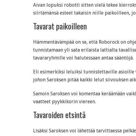
Aivan lopuksi robotti sitten vielä tekee kierro
siirtämänsä esteet takaisin niille paikoilleen, jo
Tavarat paikoilleen
Hämmentävämpää on se, että Roborock on ohje
tunnistamaan yli sata erilaista lattialta tavallis
tavararyhmille voi halutessaan antaa sääntöjä.
Eli esimerkiksi leluiksi tunnistettaville asioill
johon Saroksen pitää kaikki lelut siivouksen a
Samoin Saroksen voi komentaa keräämään vaikka
vaatteet pyykkikorin viereen.
Tavaroiden etsintä
Lisäksi Saroksen voi lähettää tarvittaessa pelkä