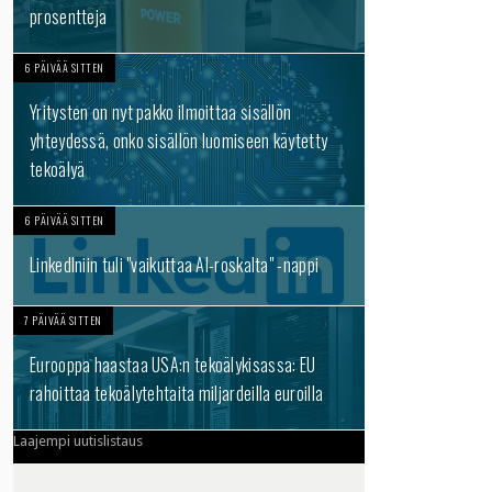
prosentteja
6 PÄIVÄÄ SITTEN
Yritysten on nyt pakko ilmoittaa sisällön
yhteydessä, onko sisällön luomiseen käytetty
tekoälyä
6 PÄIVÄÄ SITTEN
LinkedIniin tuli "vaikuttaa AI-roskalta" -nappi
7 PÄIVÄÄ SITTEN
Eurooppa haastaa USA:n tekoälykisassa: EU
rahoittaa tekoälytehtaita miljardeilla euroilla
Laajempi uutislistaus