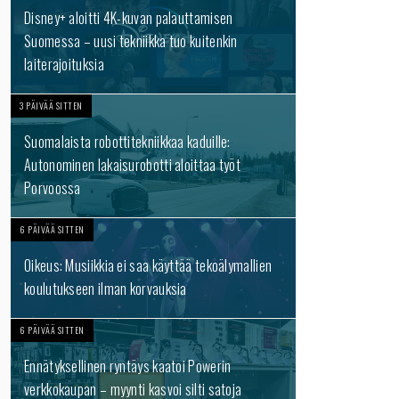
Disney+ aloitti 4K-kuvan palauttamisen
Suomessa – uusi tekniikka tuo kuitenkin
laiterajoituksia
3 PÄIVÄÄ SITTEN
Suomalaista robottitekniikkaa kaduille:
Autonominen lakaisurobotti aloittaa työt
Porvoossa
6 PÄIVÄÄ SITTEN
Oikeus: Musiikkia ei saa käyttää tekoälymallien
koulutukseen ilman korvauksia
6 PÄIVÄÄ SITTEN
Ennätyksellinen ryntäys kaatoi Powerin
verkkokaupan – myynti kasvoi silti satoja