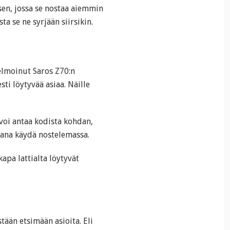
ksen, jossa se nostaa aiemmin
sta se ne syrjään siirsikin.
lmoinut Saros Z70:n
esti löytyvää asiaa. Näille
e voi antaa kodista kohdan,
ikana käydä nostelemassa.
pa lattialta löytyvät
stään etsimään asioita. Eli