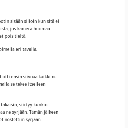
tin sisään silloin kun sitä ei
otista, jos kamera huomaa
t pois tieltä.
lmella eri tavalla.
obotti ensin siivoaa kaikki ne
alla se tekee itselleen
takaisin, siirtyy kunkin
aa ne syrjään. Tämän jälkeen
t nostettiin syrjään.