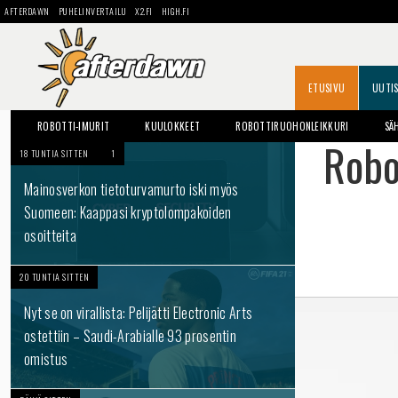
AFTERDAWN
PUHELINVERTAILU
X2.FI
HIGH.FI
ETUSIVU
UUTI
ROBOTTI-IMURIT
KUULOKKEET
ROBOTTIRUOHONLEIKKURI
SÄ
Robo
18 TUNTIA SITTEN
1
Mainosverkon tietoturvamurto iski myös
Suomeen: Kaappasi kryptolompakoiden
osoitteita
20 TUNTIA SITTEN
Nyt se on virallista: Pelijätti Electronic Arts
ostettiin – Saudi-Arabialle 93 prosentin
omistus