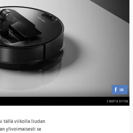
JAA
2 VUOTTA SITTEN
i tällä viikolla liudan
an ylivoimaisesti se