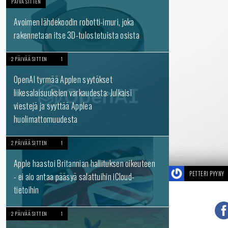
PÄIVÄ SITTEN
Avoimen lähdekoodin robotti-imuri, joka
rakennetaan itse 3D-tulostetuista osista
2 PÄIVÄÄ SITTEN
1
OpenAI tyrmää Applen syytökset
liikesalaisuuksien varkaudesta: Julkaisi
viestejä ja syyttää Applea
huolimattomuudesta
2 PÄIVÄÄ SITTEN
1
Apple haastoi Britannian hallituksen oikeuteen
PETTERI PYYNY
- ei aio antaa pääsyä salattuihin iCloud-
tietoihin
2 PÄIVÄÄ SITTEN
1