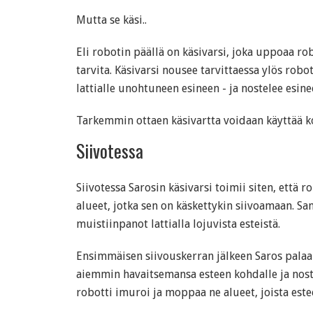
Mutta se käsi..
Eli robotin päällä on käsivarsi, joka uppoaa robo
tarvita. Käsivarsi nousee tarvittaessa ylös rob
lattialle unohtuneen esineen - ja nostelee esinee
Tarkemmin ottaen käsivartta voidaan käyttää ko
Siivotessa
Siivotessa Sarosin käsivarsi toimii siten, että r
alueet, jotka sen on käskettykin siivoamaan. Sam
muistiinpanot lattialla lojuvista esteistä.
Ensimmäisen siivouskerran jälkeen Saros palaa 
aiemmin havaitsemansa esteen kohdalle ja nost
robotti imuroi ja moppaa ne alueet, joista estee