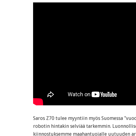
Saros Z70 tulee myyntiin myös Suomessa "vuode
robotin hintakin selviää tarkemmin. Luonnollis
kiinnostuksemme maahantuojalle uutuuden ar