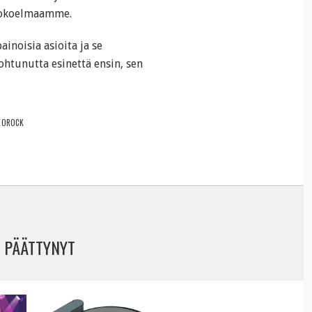
okoelmaamme.
inoisia asioita ja se
ohtunutta esinettä ensin, sen
BOROCK
 PÄÄTTYNYT