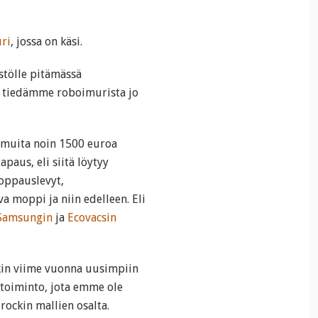
ri
, jossa on käsi.
tölle pitämässä
n tiedämme roboimurista jo
 muita noin 1500 euroa
aus, eli siitä löytyy
oppauslevyt,
va moppi ja niin edelleen. Eli
Samsungin
ja
Ecovacsin
kin viime vuonna uusimpiin
 toiminto, jota emme ole
rockin mallien osalta.