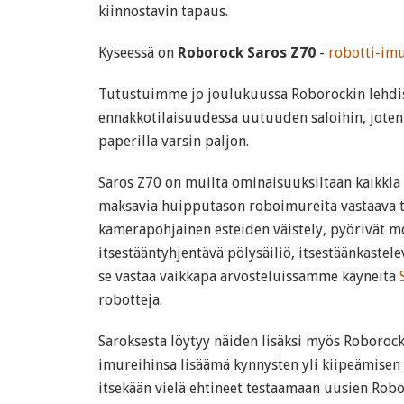
kiinnostavin tapaus.
Kyseessä on
Roborock Saros Z70
-
robotti-imu
Tutustuimme jo joulukuussa Roborockin lehdis
ennakkotilaisuudessa uutuuden saloihin, jote
paperilla varsin paljon.
Saros Z70 on muilta ominaisuuksiltaan kaikkia
maksavia huipputason roboimureita vastaava tap
kamerapohjainen esteiden väistely, pyörivät m
itsestääntyhjentävä pölysäiliö, itsestäänkastele
se vastaa vaikkapa arvosteluissamme käyneitä
robotteja.
Saroksesta löytyy näiden lisäksi myös Roboroc
imureihinsa lisäämä kynnysten yli kiipeämisen
itsekään vielä ehtineet testaamaan uusien Robo