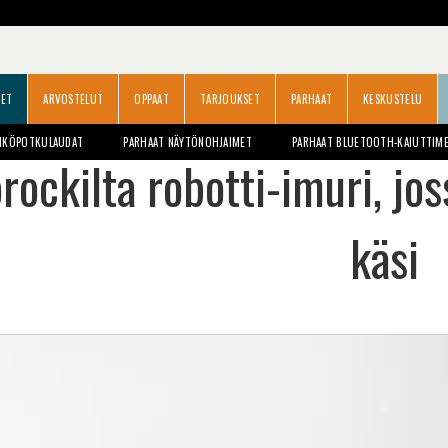
SET
ARVOSTELUT
OPPAAT
TARJOUKSET
PARHAAT
KESKUSTELU
HKÖPOTKULAUDAT
PARHAAT NÄYTÖNOHJAIMET
PARHAAT BLUETOOTH-KAIUTTIM
rockilta robotti-imuri, jos
käsi