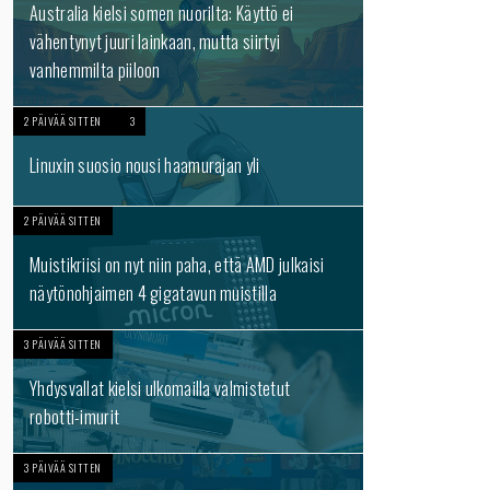
Australia kielsi somen nuorilta: Käyttö ei
vähentynyt juuri lainkaan, mutta siirtyi
vanhemmilta piiloon
2 PÄIVÄÄ SITTEN
3
Linuxin suosio nousi haamurajan yli
2 PÄIVÄÄ SITTEN
Muistikriisi on nyt niin paha, että AMD julkaisi
näytönohjaimen 4 gigatavun muistilla
3 PÄIVÄÄ SITTEN
Yhdysvallat kielsi ulkomailla valmistetut
robotti-imurit
3 PÄIVÄÄ SITTEN