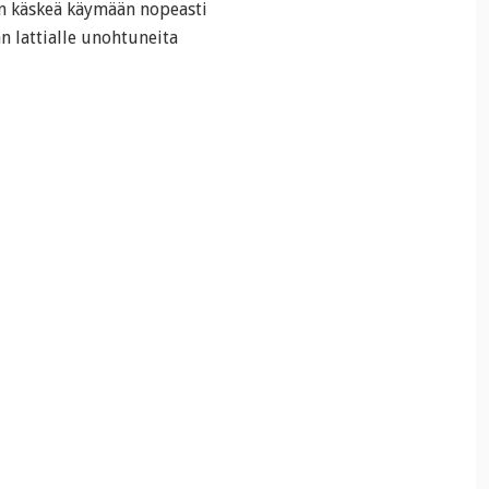
in käskeä käymään nopeasti
n lattialle unohtuneita