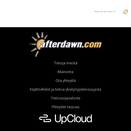
Powered by HIGH.FI
Tietoja meistä
Mainonta
Ota yhteyttä
Käyttöehdot ja tietoa yksityisyydensuojasta
Tietosuojaseloste
Yhteydet tarjoaa: