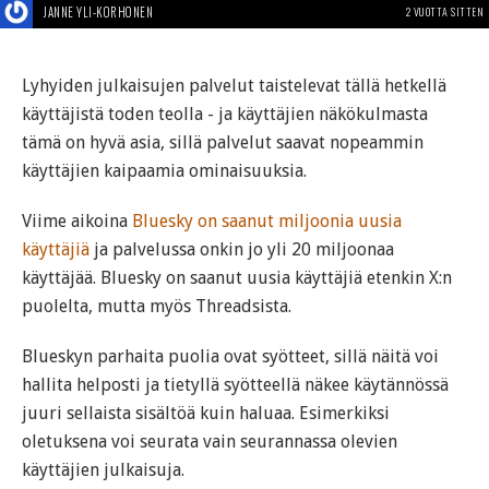
JANNE YLI-KORHONEN
2 VUOTTA SITTEN
Lyhyiden julkaisujen palvelut taistelevat tällä hetkellä
käyttäjistä toden teolla - ja käyttäjien näkökulmasta
tämä on hyvä asia, sillä palvelut saavat nopeammin
käyttäjien kaipaamia ominaisuuksia.
Viime aikoina
Bluesky on saanut miljoonia uusia
käyttäjiä
ja palvelussa onkin jo yli 20 miljoonaa
käyttäjää. Bluesky on saanut uusia käyttäjiä etenkin X:n
puolelta, mutta myös Threadsista.
Blueskyn parhaita puolia ovat syötteet, sillä näitä voi
hallita helposti ja tietyllä syötteellä näkee käytännössä
juuri sellaista sisältöä kuin haluaa. Esimerkiksi
oletuksena voi seurata vain seurannassa olevien
käyttäjien julkaisuja.