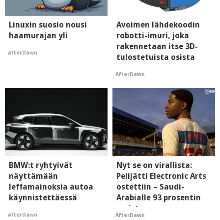
Linuxin suosio nousi
Avoimen lähdekoodin
haamurajan yli
robotti-imuri, joka
rakennetaan itse 3D-
AfterDawn
tulostetuista osista
AfterDawn
BMW:t ryhtyivät
Nyt se on virallista:
näyttämään
Pelijätti Electronic Arts
leffamainoksia autoa
ostettiin – Saudi-
käynnistettäessä
Arabialle 93 prosentin
omistus
AfterDawn
AfterDawn