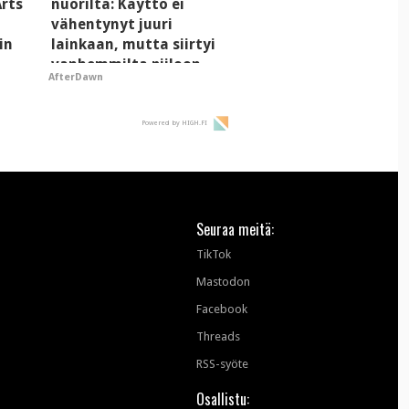
Arts
nuorilta: Käyttö ei
vähentynyt juuri
in
lainkaan, mutta siirtyi
vanhemmilta piiloon
AfterDawn
Powered by HIGH.FI
Seuraa meitä:
TikTok
Mastodon
Facebook
Threads
RSS-syöte
Osallistu: