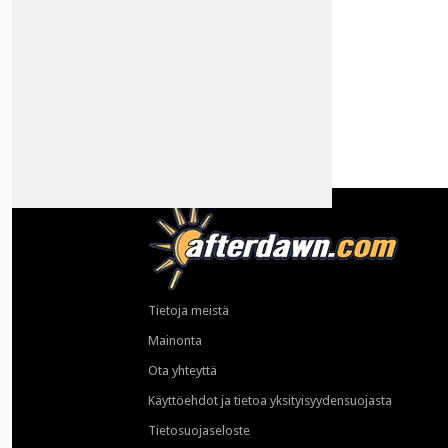
Tietoja meistä
Mainonta
Ota yhteyttä
Käyttöehdot ja tietoa yksityisyydensuojasta
Tietosuojaseloste