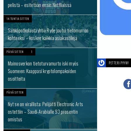
pelistä – esitetään ensin Netflixissä
14 TUNTIA SITTEN
Sähköpotkulautayhtiö Ryde joutui tietomurron
kohteeksi – koskee kaikkia asiakastilejä
PÄIVÄ SITTEN
1
Mainosverkon tietoturvamurto iski myös
PETTERI PYYNY
Suomeen: Kaappasi kryptolompakoiden
osoitteita
PÄIVÄ SITTEN
Nyt se on virallista: Pelijätti Electronic Arts
ostettiin – Saudi-Arabialle 93 prosentin
omistus