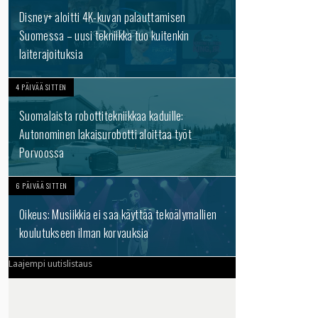
Disney+ aloitti 4K-kuvan palauttamisen
Suomessa – uusi tekniikka tuo kuitenkin
laiterajoituksia
4 PÄIVÄÄ SITTEN
Suomalaista robottitekniikkaa kaduille:
Autonominen lakaisurobotti aloittaa työt
Porvoossa
6 PÄIVÄÄ SITTEN
Oikeus: Musiikkia ei saa käyttää tekoälymallien
koulutukseen ilman korvauksia
Laajempi uutislistaus