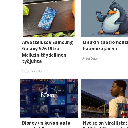
Arvostelussa Samsung
Linuxin suosio nous
Galaxy S26 Ultra -
haamurajan yli
Melkein täydellinen
AfterDawn
työjuhta
Puhelinvertailu
Disney+:n kuvanlaatu
Nyt se on virallista: