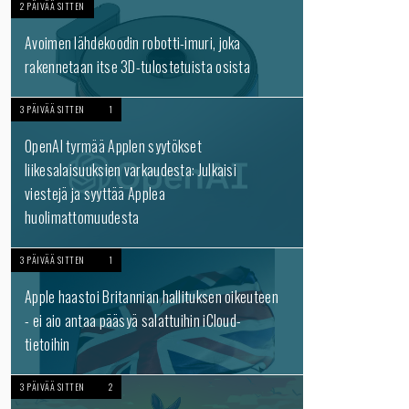
2 PÄIVÄÄ SITTEN
Avoimen lähdekoodin robotti-imuri, joka
rakennetaan itse 3D-tulostetuista osista
3 PÄIVÄÄ SITTEN
1
OpenAI tyrmää Applen syytökset
liikesalaisuuksien varkaudesta: Julkaisi
viestejä ja syyttää Applea
huolimattomuudesta
3 PÄIVÄÄ SITTEN
1
Apple haastoi Britannian hallituksen oikeuteen
- ei aio antaa pääsyä salattuihin iCloud-
tietoihin
3 PÄIVÄÄ SITTEN
2