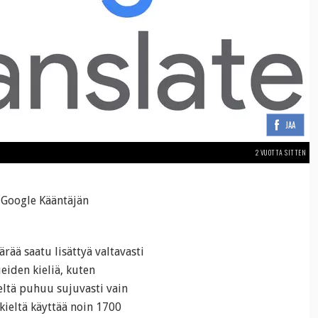
JAA
2 VUOTTA SITTEN
 Google Kääntäjän
rää saatu lisättyä valtavasti
eiden kieliä, kuten
eltä puhuu sujuvasti vain
kieltä käyttää noin 1700