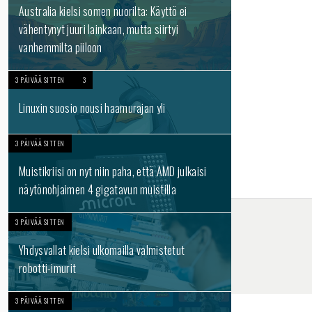
Australia kielsi somen nuorilta: Käyttö ei
vähentynyt juuri lainkaan, mutta siirtyi
vanhemmilta piiloon
3 PÄIVÄÄ SITTEN
3
Linuxin suosio nousi haamurajan yli
3 PÄIVÄÄ SITTEN
Muistikriisi on nyt niin paha, että AMD julkaisi
näytönohjaimen 4 gigatavun muistilla
3 PÄIVÄÄ SITTEN
Yhdysvallat kielsi ulkomailla valmistetut
robotti-imurit
3 PÄIVÄÄ SITTEN