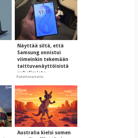
i
Näyttää siltä, että
Samsung onnistui
viimeinkin tekemään
taittuvanäyttöisistä
puhelimista
Puhelinvertailu
supersuosittuja
Australia kielsi somen