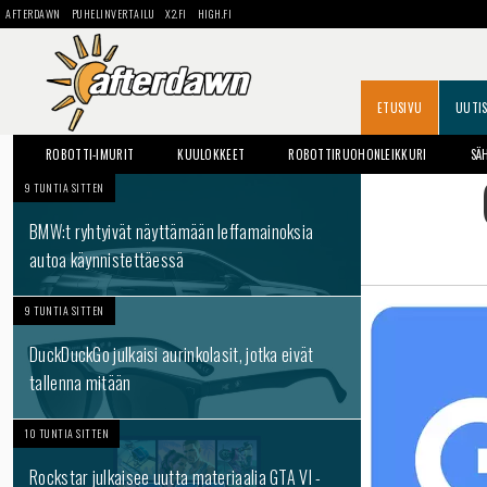
AFTERDAWN
PUHELINVERTAILU
X2.FI
HIGH.FI
ETUSIVU
UUTI
ROBOTTI-IMURIT
KUULOKKEET
ROBOTTIRUOHONLEIKKURI
SÄ
9 TUNTIA SITTEN
BMW:t ryhtyivät näyttämään leffamainoksia
autoa käynnistettäessä
9 TUNTIA SITTEN
DuckDuckGo julkaisi aurinkolasit, jotka eivät
tallenna mitään
10 TUNTIA SITTEN
Rockstar julkaisee uutta materiaalia GTA VI -