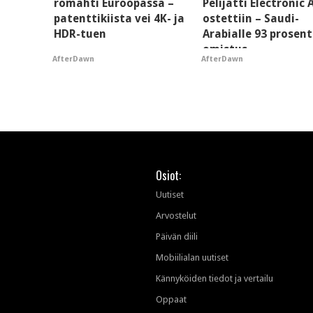
romahti Euroopassa –
Pelijätti Electronic 
patenttikiista vei 4K- ja
ostettiin – Saudi-
HDR-tuen
Arabialle 93 prosent
omistus
AfterDawn
AfterDawn
Osiot:
Uutiset
Arvostelut
Päivän diili
Mobiilialan uutiset
Kännyköiden tiedot ja vertailu
Oppaat