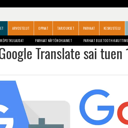
SET
ARVOSTELUT
OPPAAT
TARJOUKSET
PARHAAT
KESKUSTELU
HKÖPOTKULAUDAT
PARHAAT NÄYTÖNOHJAIMET
PARHAAT BLUETOOTH-KAIUTTIM
Google Translate sai tuen 