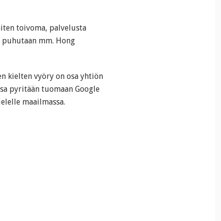
iten toivoma, palvelusta
ta puhutaan mm. Hong
en kielten vyöry on osa yhtiön
jossa pyritään tuomaan Google
ielelle maailmassa.