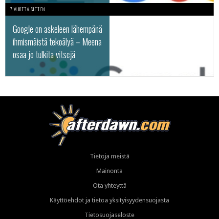
7 VUOTTA SITTEN
Google on askeleen lähempänä
ihmismäistä tekoälyä – Meena
osaa jo tulkita vitsejä
Tietoja meistä
Mainonta
Ota yhteyttä
Käyttöehdot ja tietoa yksityisyydensuojasta
Tietosuojaseloste