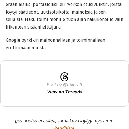
eräänlaisiksi portaaleiksi, eli "verkon etusivuiksi", joista
löytyi säätiedot, uutisotsikoita, mainoksia ja sen
sellaista. Haku toimi monille tuon ajan hakukoneille vain
liikenteen sisäänheittäjänä.
Google pyrkikin mainonnallaan ja toiminnallaan
erottumaan muista.
Post by @nixcraft
View on Threads
(jos upotus ei aukea, sama kuva löytyy myös mm.
Redditistä
)