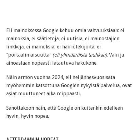
Eli mainoksessa Google kehuu omia vahvuuksiaan: ei
mainoksia, ei säätietoja, ei uutisia, ei mainostajien
linkkejä, ei mainoksia, ei häiriötekijöitä, ei
"portaalimaisuutta"
(eli ylimääräistä tauhkaa)
. Vain ja
ainoastaan nopeasti latautuva hakukone.
Näin armon vuonna 2024, eli neljännesvuosisata
myöhemmin katsottuna Googlen nykyistä palvelua, ovat
asiat muuttuneet aika reippaasti.
Sanottakoon näin, että Google on kuitenkin edelleen
hyvin, hyvin nopea.
AFTERDAWNIN NOPEAT