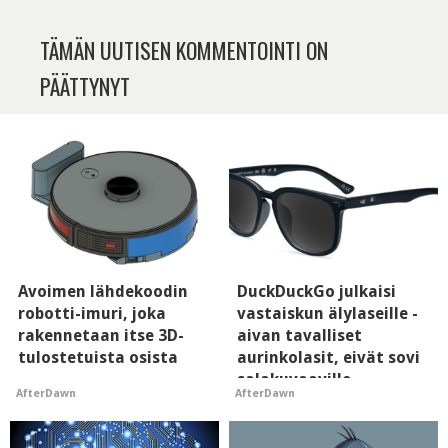
TÄMÄN UUTISEN KOMMENTOINTI ON
PÄÄTTYNYT
Avoimen lähdekoodin
DuckDuckGo julkaisi
robotti-imuri, joka
vastaiskun älylaseille -
rakennetaan itse 3D-
aivan tavalliset
tulostetuista osista
aurinkolasit, eivät sovi
salakuvaaville
AfterDawn
AfterDawn
hyypiöille