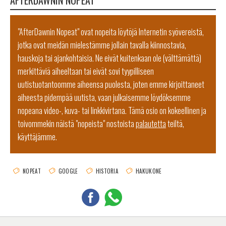
"AfterDawnin Nopeat" ovat nopeita löytöjä Internetin syövereistä,
jotka ovat meidän mielestämme jollain tavalla kiinnostavia,
hauskoja tai ajankohtaisia. Ne eivät kuitenkaan ole (välttämättä)
merkittäviä aiheeltaan tai eivät sovi tyypilliseen
uutistuotantoomme aiheensa puolesta, joten emme kirjoittaneet
aiheesta pidempää uutista, vaan julkaisemme löydöksemme
nopeana video-, kuva- tai linkkivirtana. Tämä osio on kokeellinen ja
toivommekin näistä "nopeista" nostoista
palautetta
teiltä,
käyttäjämme.
NOPEAT
GOOGLE
HISTORIA
HAKUKONE