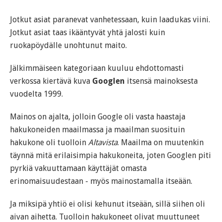
Jotkut asiat paranevat vanhetessaan, kuin laadukas viini.
Jotkut asiat taas ikääntyvät yhtä jalosti kuin
ruokapöydälle unohtunut maito.
Jälkimmäiseen kategoriaan kuuluu ehdottomasti
verkossa kiertävä kuva
Googlen
itsensä mainoksesta
vuodelta 1999.
Mainos on ajalta, jolloin Google oli vasta haastaja
hakukoneiden maailmassa ja maailman suosituin
hakukone oli tuolloin
Altavista
. Maailma on muutenkin
täynnä mitä erilaisimpia hakukoneita, joten Googlen piti
pyrkiä vakuuttamaan käyttäjät omasta
erinomaisuudestaan - myös mainostamalla itseään.
Ja miksipä yhtiö ei olisi kehunut itseään, sillä siihen oli
aivan aihetta. Tuolloin hakukoneet olivat muuttuneet