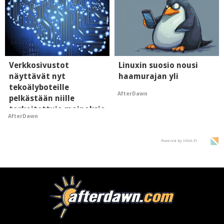
Verkkosivustot
Linuxin suosio nousi
näyttävät nyt
haamurajan yli
tekoälyboteille
AfterDawn
pelkästään niille
tarkoitettuja mainoksia
AfterDawn
- vaikuttaa tekoälyn
mielikuvaan brändistä
Powered by HIGH.FI