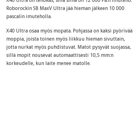
X40 Ultra on tehokas, sillä siinä on 12 000 Pa:n imuteho.
Roborockin S8 MaxV Ultra jää hieman jälkeen 10 000
pascalin imuteholla.
X40 Ultra osaa myös mopata. Pohjassa on kaksi pyörivää
moppia, joista toinen myös liikkuu hieman sivuttain,
jotta nurkat myös puhdistuvat. Matot pysyvät suojassa,
sillä mopit nousevat automaattisesti 10,5 mm:n
korkeudelle, kun laite menee matolle.