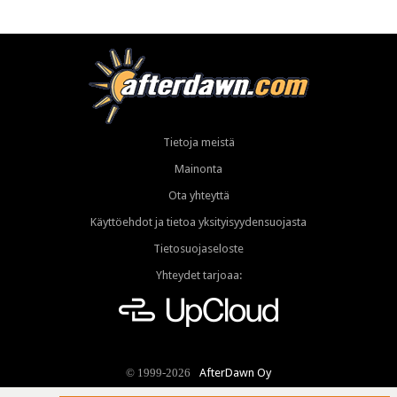
Tietoja meistä
Mainonta
Ota yhteyttä
Käyttöehdot ja tietoa yksityisyydensuojasta
Tietosuojaseloste
Yhteydet tarjoaa:
AfterDawn Oy
© 1999-2026