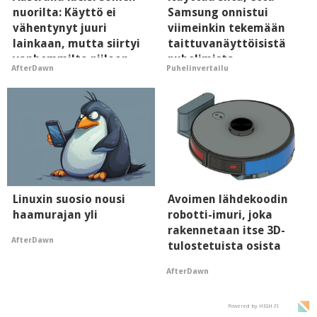
nuorilta: Käyttö ei
Samsung onnistui
vähentynyt juuri
viimeinkin tekemään
lainkaan, mutta siirtyi
taittuvanäyttöisistä
vanhemmilta piiloon
puhelimista
AfterDawn
Puhelinvertailu
supersuosittuja
Linuxin suosio nousi
Avoimen lähdekoodin
haamurajan yli
robotti-imuri, joka
rakennetaan itse 3D-
AfterDawn
tulostetuista osista
AfterDawn
Powered by HIGH.FI