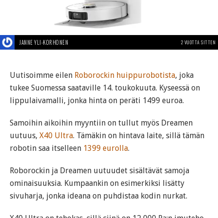
JANNE YLI-KORHONEN
2 VUOTTA SITTEN
Uutisoimme eilen
Roborockin huippurobotista
, joka
tukee Suomessa saataville 14. toukokuuta. Kyseessä on
lippulaivamalli, jonka hinta on peräti 1499 euroa.
Samoihin aikoihin myyntiin on tullut myös Dreamen
uutuus,
X40 Ultra
. Tämäkin on hintava laite, sillä tämän
robotin saa itselleen
1399 eurolla
.
Roborockin ja Dreamen uutuudet sisältävät samoja
ominaisuuksia. Kumpaankin on esimerkiksi lisätty
sivuharja, jonka ideana on puhdistaa kodin nurkat.