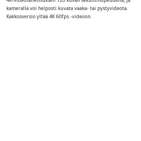
4K-videotallennuksen 120 kuvan sekuntinopeudella, ja
kameralla voi helposti kuvata vaaka- tai pystyvideota.
Kakkosversio yltää 4K 60fps -videoon.