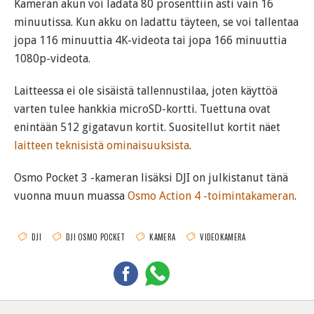
Kameran akun voi ladata 80 prosenttiin asti vain 16
minuutissa. Kun akku on ladattu täyteen, se voi tallentaa
jopa 116 minuuttia 4K-videota tai jopa 166 minuuttia
1080p-videota.
Laitteessa ei ole sisäistä tallennustilaa, joten käyttöä
varten tulee hankkia microSD-kortti. Tuettuna ovat
enintään 512 gigatavun kortit. Suositellut kortit näet
laitteen teknisistä ominaisuuksista
.
Osmo Pocket 3 -kameran lisäksi DJI on julkistanut tänä
vuonna muun muassa
Osmo Action 4 -toimintakameran
.
DJI
DJI OSMO POCKET
KAMERA
VIDEOKAMERA