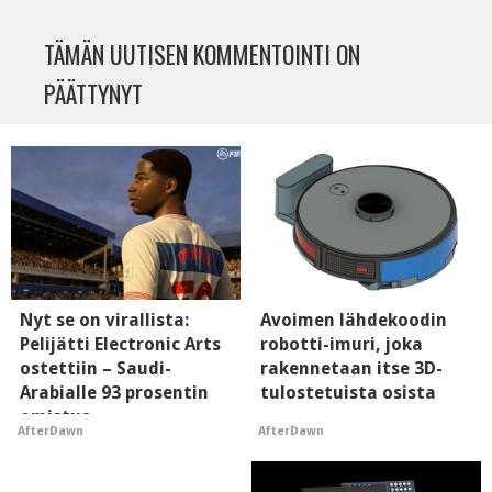
TÄMÄN UUTISEN KOMMENTOINTI ON
PÄÄTTYNYT
Nyt se on virallista:
Avoimen lähdekoodin
Pelijätti Electronic Arts
robotti-imuri, joka
ostettiin – Saudi-
rakennetaan itse 3D-
Arabialle 93 prosentin
tulostetuista osista
omistus
AfterDawn
AfterDawn