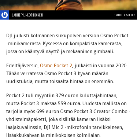
JANNE YLI-KORHONEN
3 VUOTTA SITTEN
DJI julkisti kolmannen sukupolven version Osmo Pocket
-minikamerasta. Kyseessä on kompaktista kamerasta,
jossa on kääntyvä näyttö ja mekaaninen gimbaali.
Edeltäjäversio,
Osmo Pocket 2
, julkaistiin vuonna 2020.
Tähän verratessa Osmo Pocket 3 hyvän määrän
uudistuksia, mutta toisaalta hintaa on enemmän.
Pocket 2 tuli myyntiin 379 euron kuluttajahintaan,
mutta Pocket 3 maksaa 559 euroa. Uudesta mallista on
tarjolla myös 699 euron Osmo Pocket 3 Creator Combo -
yhdistelmäpaketti, joka sisältää kameran lisäksi
laajakuvalinssin, DJI Mic 2 -mikrofonin tarvikkeineen,
lisäakkukahvan ja minikokoisen kolmijalan.