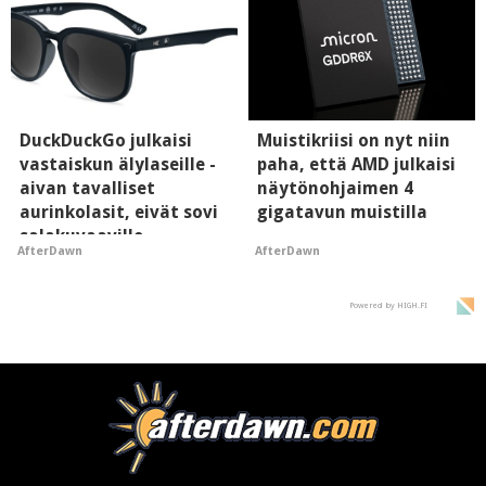
DuckDuckGo julkaisi
Muistikriisi on nyt niin
vastaiskun älylaseille -
paha, että AMD julkaisi
aivan tavalliset
näytönohjaimen 4
aurinkolasit, eivät sovi
gigatavun muistilla
salakuvaaville
AfterDawn
AfterDawn
hyypiöille
Powered by HIGH.FI