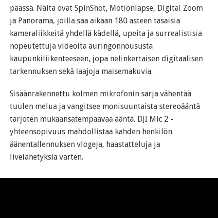
päässä. Näitä ovat SpinShot, Motionlapse, Digital Zoom
ja Panorama, joilla saa aikaan 180 asteen tasaisia
kameraliikkeitä yhdellä kädellä, upeita ja surrealistisia
nopeutettuja videoita auringonnoususta
kaupunkiliikenteeseen, jopa nelinkertaisen digitaalisen
tarkennuksen sekä laajoja maisemakuvia.
Sisäänrakennettu kolmen mikrofonin sarja vähentää
tuulen melua ja vangitsee monisuuntaista stereoääntä
tarjoten mukaansatempaavaa ääntä. DJI Mic 2 -
yhteensopivuus mahdollistaa kahden henkilön
äänentallennuksen vlogeja, haastatteluja ja
livelähetyksiä varten.