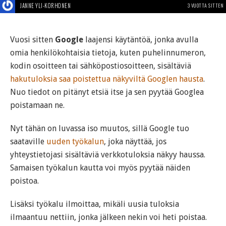
JANNE YLI-KORHONEN
3 VUOTTA SITTEN
Vuosi sitten
Google
laajensi käytäntöä, jonka avulla
omia henkilökohtaisia tietoja, kuten puhelinnumeron,
kodin osoitteen tai sähköpostiosoitteen, sisältäviä
hakutuloksia saa poistettua näkyviltä Googlen hausta
.
Nuo tiedot on pitänyt etsiä itse ja sen pyytää Googlea
poistamaan ne.
Nyt tähän on luvassa iso muutos, sillä Google tuo
saataville
uuden työkalun
, joka näyttää, jos
yhteystietojasi sisältäviä verkkotuloksia näkyy haussa.
Samaisen työkalun kautta voi myös pyytää näiden
poistoa.
Lisäksi työkalu ilmoittaa, mikäli uusia tuloksia
ilmaantuu nettiin, jonka jälkeen nekin voi heti poistaa.