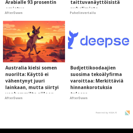
Arabialle 93 prosentin
taittuvanäyttöisistä
omistus
puhelimista
AfterDawn
Puhelinvertailu
supersuosittuja
Australia kielsi somen
Budjettikoodaajien
nuorilta: Käyttö ei
suosima tekoälyfirma
vähentynyt juuri
varoittaa: Merkittäviä
lainkaan, mutta siirtyi
hinnankorotuksia
vanhemmilta piiloon
tulossa
AfterDawn
AfterDawn
Powered by HIGH.FI