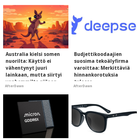
Australia kielsi somen
Budjettikoodaajien
nuorilta: Käyttö ei
suosima tekoälyfirma
vähentynyt juuri
varoittaa: Merkittäviä
lainkaan, mutta siirtyi
hinnankorotuksia
vanhemmilta piiloon
tulossa
AfterDawn
AfterDawn