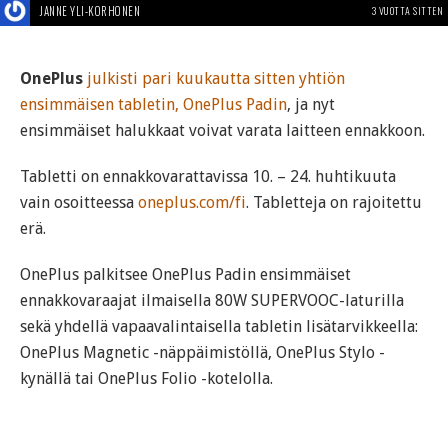
JANNE YLI-KORHONEN
3 VUOTTA SITTEN
OnePlus
julkisti pari kuukautta sitten yhtiön
ensimmäisen tabletin, OnePlus Padin
, ja nyt
ensimmäiset halukkaat voivat varata laitteen ennakkoon.
Tabletti on ennakkovarattavissa 10. – 24. huhtikuuta
vain osoitteessa
oneplus.com/fi
. Tabletteja on rajoitettu
erä.
OnePlus palkitsee OnePlus Padin ensimmäiset
ennakkovaraajat ilmaisella 80W SUPERVOOC-laturilla
sekä yhdellä vapaavalintaisella tabletin lisätarvikkeella:
OnePlus Magnetic -näppäimistöllä, OnePlus Stylo -
kynällä tai OnePlus Folio -kotelolla.