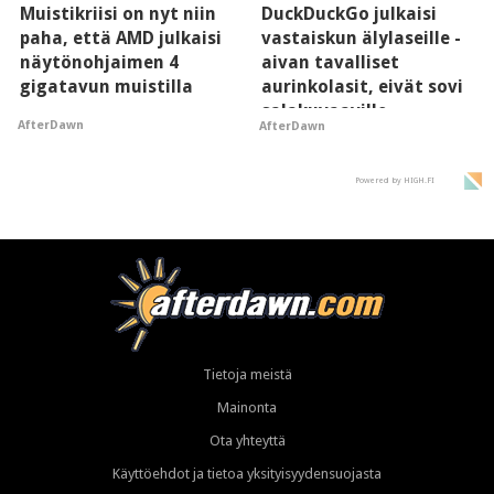
Muistikriisi on nyt niin
DuckDuckGo julkaisi
paha, että AMD julkaisi
vastaiskun älylaseille -
näytönohjaimen 4
aivan tavalliset
gigatavun muistilla
aurinkolasit, eivät sovi
salakuvaaville
AfterDawn
AfterDawn
hyypiöille
Powered by HIGH.FI
Tietoja meistä
Mainonta
Ota yhteyttä
Käyttöehdot ja tietoa yksityisyydensuojasta