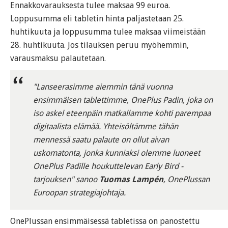
Ennakkovarauksesta tulee maksaa 99 euroa.
Loppusumma eli tabletin hinta paljastetaan 25.
huhtikuuta ja loppusumma tulee maksaa viimeistään
28. huhtikuuta. Jos tilauksen peruu myöhemmin,
varausmaksu palautetaan.
"Lanseerasimme aiemmin tänä vuonna
ensimmäisen tablettimme, OnePlus Padin, joka on
iso askel eteenpäin matkallamme kohti parempaa
digitaalista elämää. Yhteisöltämme tähän
mennessä saatu palaute on ollut aivan
uskomatonta, jonka kunniaksi olemme luoneet
OnePlus Padille houkuttelevan Early Bird -
tarjouksen" sanoo
Tuomas Lampén
, OnePlussan
Euroopan strategiajohtaja.
OnePlussan ensimmäisessä tabletissa on panostettu