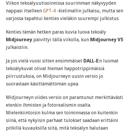
Viikon tekoälyuutisoinnissa suurimman näkyvyyden
nappasi itselleen
GPT-4
-kielimallin julkaisu, mutta sen
varjossa tapahtui kenties vieläkin suurempi julkistus.
Kenties tämän hetken paras kuvia luova tekoäly
Midjourney
päivittyi tällä viikolla, kun
Midjourney V5
julkaistiin.
Ja jos vielä vuosi sitten ensimmäiset
DALL-E
:n luomat
tekoälykuvat olivat hieman happotrippimäisiä
piirrustuksia, on Midjourneyn uusin versio jo
suorastaan käsittämättömän upea.
Midjourneyn viides versio on parantunut merkittävästi
etenkin ihmisten ja fotorealismin osalta.
Mielenkiintoisin kulma sen toiminnassa on kuitenkin
siinä, että nykyisin parhaat tulokset saadaan erittäini
pitkillä kuvauksilla siitä, mitä tekoälyn halutaan