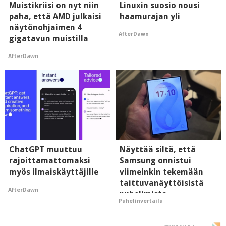
Muistikriisi on nyt niin
Linuxin suosio nousi
paha, että AMD julkaisi
haamurajan yli
näytönohjaimen 4
AfterDawn
gigatavun muistilla
AfterDawn
ChatGPT muuttuu
Näyttää siltä, että
rajoittamattomaksi
Samsung onnistui
myös ilmaiskäyttäjille
viimeinkin tekemään
taittuvanäyttöisistä
AfterDawn
puhelimista
Puhelinvertailu
supersuosittuja