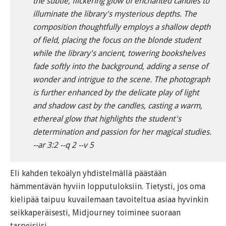
the subtle, flickering glow of enchanted candles to
illuminate the library's mysterious depths. The
composition thoughtfully employs a shallow depth
of field, placing the focus on the blonde student
while the library's ancient, towering bookshelves
fade softly into the background, adding a sense of
wonder and intrigue to the scene. The photograph
is further enhanced by the delicate play of light
and shadow cast by the candles, casting a warm,
ethereal glow that highlights the student's
determination and passion for her magical studies.
--ar 3:2 --q 2 --v 5
Eli kahden tekoälyn yhdistelmällä päästään
hämmentävän hyviin lopputuloksiin. Tietysti, jos oma
kielipää taipuu kuvailemaan tavoiteltua asiaa hyvinkin
seikkaperäisesti, Midjourney toiminee suoraan
tarpeisiisi.