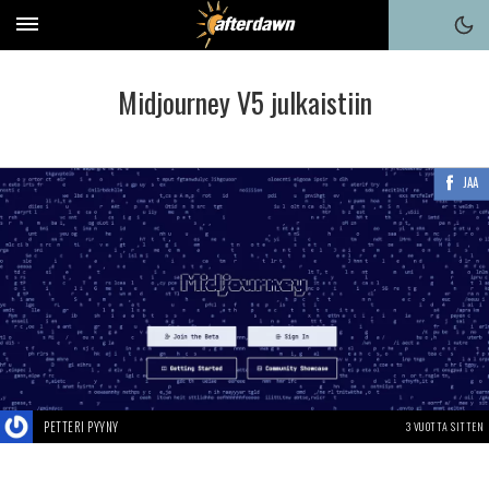
Midjourney V5 julkaistiin
JAA
PETTERI PYYNY
3 VUOTTA SITTEN