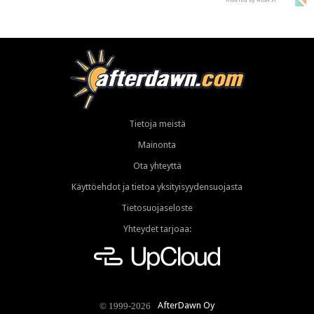
Powered by HIGH.FI
Tietoja meistä
Mainonta
Ota yhteyttä
Käyttöehdot ja tietoa yksityisyydensuojasta
Tietosuojaseloste
Yhteydet tarjoaa:
AfterDawn Oy
© 1999-2026