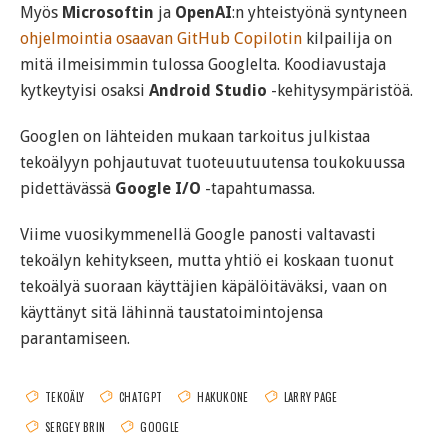
Myös
Microsoftin
ja
OpenAI
:n yhteistyönä syntyneen
ohjelmointia osaavan GitHub Copilotin
kilpailija on
mitä ilmeisimmin tulossa Googlelta. Koodiavustaja
kytkeytyisi osaksi
Android Studio
-kehitysympäristöä.
Googlen on lähteiden mukaan tarkoitus julkistaa
tekoälyyn pohjautuvat tuoteuutuutensa toukokuussa
pidettävässä
Google I/O
-tapahtumassa.
Viime vuosikymmenellä Google panosti valtavasti
tekoälyn kehitykseen, mutta yhtiö ei koskaan tuonut
tekoälyä suoraan käyttäjien käpälöitäväksi, vaan on
käyttänyt sitä lähinnä taustatoimintojensa
parantamiseen.
TEKOÄLY
CHATGPT
HAKUKONE
LARRY PAGE
SERGEY BRIN
GOOGLE