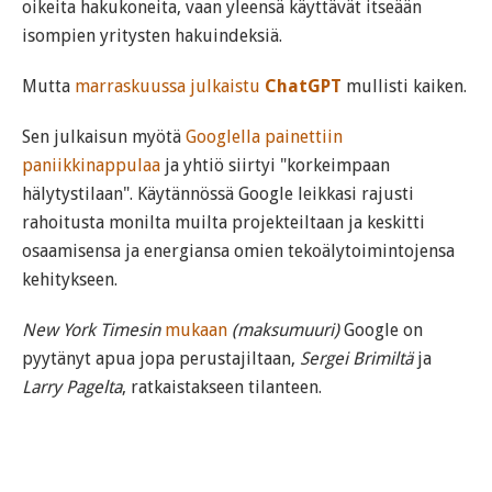
oikeita hakukoneita, vaan yleensä käyttävät itseään
isompien yritysten hakuindeksiä.
Mutta
marraskuussa julkaistu
ChatGPT
mullisti kaiken.
Sen julkaisun myötä
Googlella painettiin
paniikkinappulaa
ja yhtiö siirtyi "korkeimpaan
hälytystilaan". Käytännössä Google leikkasi rajusti
rahoitusta monilta muilta projekteiltaan ja keskitti
osaamisensa ja energiansa omien tekoälytoimintojensa
kehitykseen.
New York Timesin
mukaan
(maksumuuri)
Google on
pyytänyt apua jopa perustajiltaan,
Sergei Brimiltä
ja
Larry Pagelta
, ratkaistakseen tilanteen.