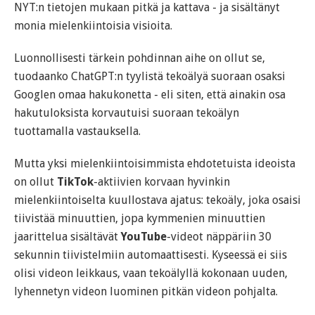
NYT:n tietojen mukaan pitkä ja kattava - ja sisältänyt
monia mielenkiintoisia visioita.
Luonnollisesti tärkein pohdinnan aihe on ollut se,
tuodaanko ChatGPT:n tyylistä tekoälyä suoraan osaksi
Googlen omaa hakukonetta - eli siten, että ainakin osa
hakutuloksista korvautuisi suoraan tekoälyn
tuottamalla vastauksella.
Mutta yksi mielenkiintoisimmista ehdotetuista ideoista
on ollut
TikTok
-aktiivien korvaan hyvinkin
mielenkiintoiselta kuullostava ajatus: tekoäly, joka osaisi
tiivistää minuuttien, jopa kymmenien minuuttien
jaarittelua sisältävät
YouTube
-videot näppäriin 30
sekunnin tiivistelmiin automaattisesti. Kyseessä ei siis
olisi videon leikkaus, vaan tekoälyllä kokonaan uuden,
lyhennetyn videon luominen pitkän videon pohjalta.