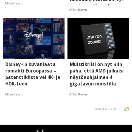
AfterDawn
vanhemmilta piiloon
AfterDawn
Disney+:n kuvanlaatu
Muistikriisi on nyt niin
romahti Euroopassa –
paha, että AMD julkaisi
patenttikiista vei 4K- ja
näytönohjaimen 4
HDR-tuen
gigatavun muistilla
AfterDawn
AfterDawn
Powered by HIGH.FI