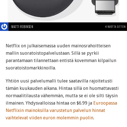
MATTI ROBINSON
4 VUOTTA SITTEN
Netflix on julkaisemassa uuden mainosrahoitteisen
mallin suoratoistopalvelustaan. Sillä se pyrkii
parantamaan tilannettaan entistä kovemman kilpailun
suoratoistomarkkinoilla.
Yhtiön uusi palvelumalli tulee saatavilla rajoitetusti
tämän kuukauden aikana. Hintaa sillä on huomattavasti
normaalitilausta vähemmän, mutta se ei ole silti täysin
ilmainen. Yhdysvalloissa hintaa on $6.99 ja
Euroopassa
Netflixin mainoksilla varustetun palvelun hinnat
vaihtelevat viiden euron molemmin puolin
.