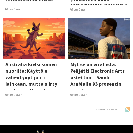
tarkoitettuja mainoksia
AfterDawn
AfterDawn
- vaikuttaa tekoälyn
mielikuvaan brändistä
Australia kielsi somen
Nyt se on virallista:
nuorilta: Käyttö ei
Pelijätti Electronic Arts
vähentynyt juuri
ostettiin – Saudi-
lainkaan, mutta siirtyi
Arabialle 93 prosentin
vanhemmilta piiloon
omistus
AfterDawn
AfterDawn
Powered by HIGH.FI