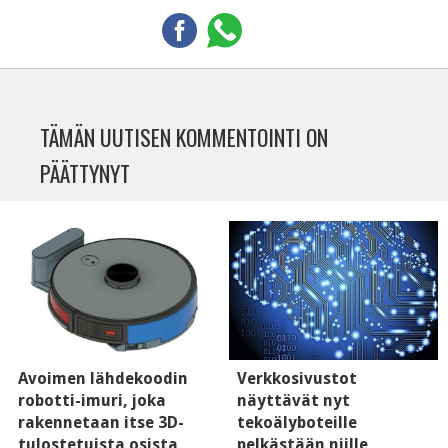
TÄMÄN UUTISEN KOMMENTOINTI ON
PÄÄTTYNYT
Avoimen lähdekoodin
Verkkosivustot
robotti-imuri, joka
näyttävät nyt
rakennetaan itse 3D-
tekoälyboteille
tulostetuista osista
pelkästään niille