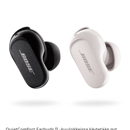
QuietComfort Earbuds II -kuulokkeissa käytetään nyt