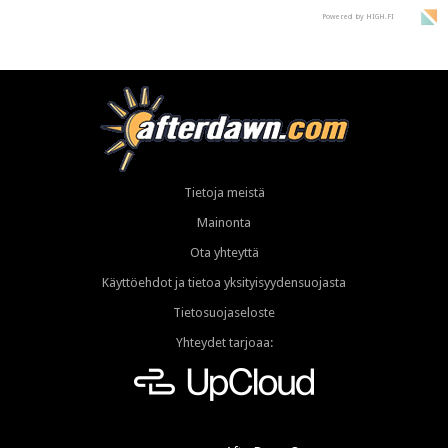
Powered by HIGH.FI
Tietoja meistä
Mainonta
Ota yhteyttä
Käyttöehdot ja tietoa yksityisyydensuojasta
Tietosuojaseloste
Yhteydet tarjoaa: