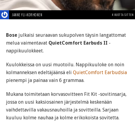
JANNE YLI-KORHONEN
4 VUOTTA SITTEN
Bose
julkaisi seuraavan sukupolven täysin langattomat
melua vaimentavat
QuietComfort Earbuds II
-
nappikuulokkeet.
Kuulokkeissa on uusi muotoilu. Nappikuuloke on noin
kolmanneksen edeltäjäänsä eli
QuietComfort Earbudsia
pienempi ja painaa vain 6 grammaa.
Mukana toimitetaan korvasovitteen Fit Kit -sovitinsarja,
jossa on uusi kaksiosainen järjestelmä keskenään
vaihdettavilla vakausnauhoilla ja sovitteilla. Sarjaan
kuuluu kolme nauhaa ja kolme erikokoista sovitetta.