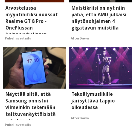
Arvostelussa
Muistikriisi on nyt niin
myyntihitiksi noussut
paha, että AMD julkaisi
Realme GT 8 Pro -
näytönohjaimen 4
OnePlussan
gigatavun muistilla
huippupuhelinten
AfterDawn
Puhelinvertailu
"perillinen"
Näyttää siltä, että
Tekoälymusiikille
Samsung onnistui
järisyttävä tappio
viimeinkin tekemään
oikeudessa
taittuvanäyttöisistä
AfterDawn
puhelimista
Puhelinvertailu
supersuosittuja