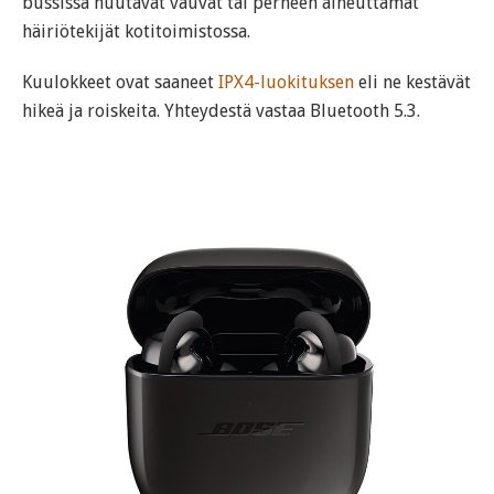
bussissa huutavat vauvat tai perheen aiheuttamat
häiriötekijät kotitoimistossa.
Kuulokkeet ovat saaneet
IPX4-luokituksen
eli ne kestävät
hikeä ja roiskeita. Yhteydestä vastaa Bluetooth 5.3.