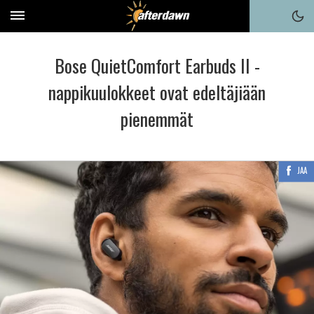
Bose QuietComfort Earbuds II -
nappikuulokkeet ovat edeltäjiään
pienemmät
JAA