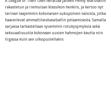
A League of Their Own herättää jälleen Penny Marshallin
rakastetun ja riemuisan klassikon henkiin, ja kertoo nyt
tarinan laajemmin kokonaisen sukupolven naisista, jotka
haaveilevat ammattilaisbaseballin pelaamisesta. Samalla
sarjassa tarkastellaan syvemmin rotukysymyksiä sekä
seksuaalisuutta kokonaan uusien hahmojen kautta niin
liigassa kuin sen ulkopuolellakin.