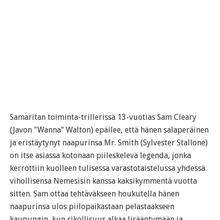
Samaritan toiminta-trillerissä 13-vuotias Sam Cleary
(Javon "Wanna" Walton) epäilee, että hänen salaperäinen
ja eristäytynyt naapurinsa Mr. Smith (Sylvester Stallone)
on itse asiassa kotonaan piileskelevä legenda, jonka
kerrottiin kuolleen tulisessa varastotaistelussa yhdessä
vihollisensa Nemesisin kanssa kaksikymmentä vuotta
sitten. Sam ottaa tehtäväkseen houkutella hänen
naapurinsa ulos piilopaikastaan pelastaakseen
kaupungin, kun rikollisuus alkaa lisääntymään ja