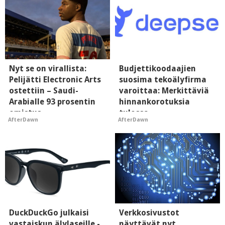
Nyt se on virallista:
Budjettikoodaajien
Pelijätti Electronic Arts
suosima tekoälyfirma
ostettiin – Saudi-
varoittaa: Merkittäviä
Arabialle 93 prosentin
hinnankorotuksia
omistus
tulossa
AfterDawn
AfterDawn
DuckDuckGo julkaisi
Verkkosivustot
vastaiskun älylaseille -
näyttävät nyt