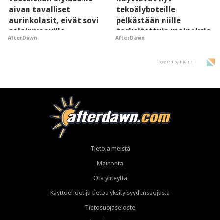
aivan tavalliset
tekoälyboteille
aurinkolasit, eivät sovi
pelkästään niille
salakuvaaville
tarkoitettuja mainoksia
AfterDawn
AfterDawn
hyypiöille
- vaikuttaa tekoälyn
mielikuvaan brändistä
Powered by HIGH.FI
Tietoja meistä
Mainonta
Ota yhteyttä
Käyttöehdot ja tietoa yksityisyydensuojasta
Tietosuojaseloste