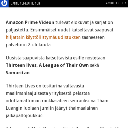
JANNE YLI-KORHONEN
4 VUOTTA SITTEN
Amazon Prime Videon
tulevat elokuvat ja sarjat on
paljastettu. Ensimmäiset uudet katseltavat saapuvat
hiljattain käyttöliittymäuudistuksen
saaneeseen
palveluun 2. elokuuta.
Uusista saapuvista katsottavista esille nostetaan
Thirteen lives
,
A League of Their Own
sekä
Samaritan
.
Thirteen Lives on tositarina valtavasta
maailmanlaajuisesta yrityksestä pelastaa
odottamattoman rankkasateen seurauksena Tham
Luangin luolaan jumiin jäänyt thaimaalainen
jalkapallojoukkue.