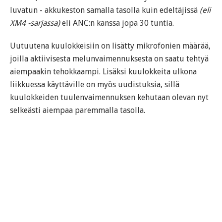
luvatun - akkukeston samalla tasolla kuin edeltäjissä
(eli
XM4 -sarjassa)
eli ANC:n kanssa jopa 30 tuntia.
Uutuutena kuulokkeisiin on lisätty mikrofonien määrää,
joilla aktiivisesta melunvaimennuksesta on saatu tehtyä
aiempaakin tehokkaampi. Lisäksi kuulokkeita ulkona
liikkuessa käyttäville on myös uudistuksia, sillä
kuulokkeiden tuulenvaimennuksen kehutaan olevan nyt
selkeästi aiempaa paremmalla tasolla.