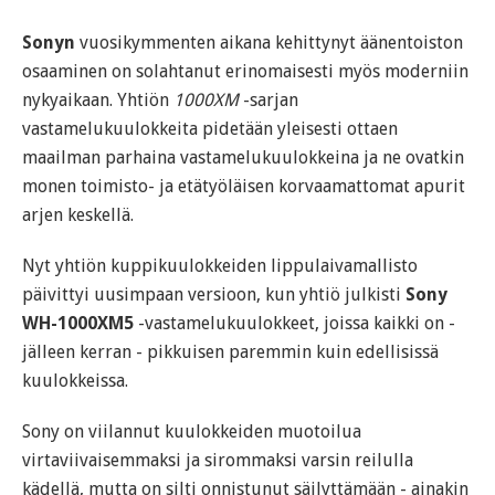
Sonyn
vuosikymmenten aikana kehittynyt äänentoiston
osaaminen on solahtanut erinomaisesti myös moderniin
nykyaikaan. Yhtiön
1000XM
-sarjan
vastamelukuulokkeita pidetään yleisesti ottaen
maailman parhaina vastamelukuulokkeina ja ne ovatkin
monen toimisto- ja etätyöläisen korvaamattomat apurit
arjen keskellä.
Nyt yhtiön kuppikuulokkeiden lippulaivamallisto
päivittyi uusimpaan versioon, kun yhtiö julkisti
Sony
WH-1000XM5
-vastamelukuulokkeet, joissa kaikki on -
jälleen kerran - pikkuisen paremmin kuin edellisissä
kuulokkeissa.
Sony on viilannut kuulokkeiden muotoilua
virtaviivaisemmaksi ja sirommaksi varsin reilulla
kädellä, mutta on silti onnistunut säilyttämään - ainakin