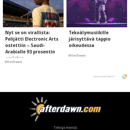
Nyt se on virallista:
Tekoälymusiikille
Pelijätti Electronic Arts
järisyttävä tappio
ostettiin – Saudi-
oikeudessa
Arabialle 93 prosentin
AfterDawn
omistus
AfterDawn
Powered by HIGH.FI
Tietoja meistä