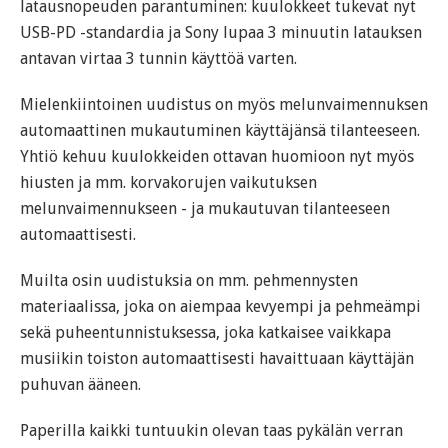
latausnopeuden parantuminen: kuulokkeet tukevat nyt
USB-PD -standardia ja Sony lupaa 3 minuutin latauksen
antavan virtaa 3 tunnin käyttöä varten.
Mielenkiintoinen uudistus on myös melunvaimennuksen
automaattinen mukautuminen käyttäjänsä tilanteeseen.
Yhtiö kehuu kuulokkeiden ottavan huomioon nyt myös
hiusten ja mm. korvakorujen vaikutuksen
melunvaimennukseen - ja mukautuvan tilanteeseen
automaattisesti.
Muilta osin uudistuksia on mm. pehmennysten
materiaalissa, joka on aiempaa kevyempi ja pehmeämpi
sekä puheentunnistuksessa, joka katkaisee vaikkapa
musiikin toiston automaattisesti havaittuaan käyttäjän
puhuvan ääneen.
Paperilla kaikki tuntuukin olevan taas pykälän verran