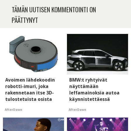
TÄMÄN UUTISEN KOMMENTOINTI ON
PÄÄTTYNYT
Avoimen lähdekoodin
BMW:t ryhtyivät
robotti-imuri, joka
näyttämään
rakennetaan itse 3D-
leffamainoksia autoa
tulostetuista osista
käynnistettäessä
AfterDawn
AfterDawn