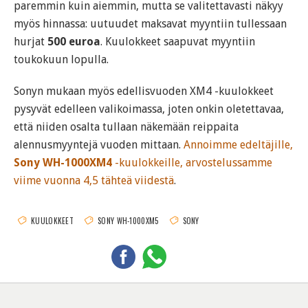
paremmin kuin aiemmin, mutta se valitettavasti näkyy
myös hinnassa: uutuudet maksavat myyntiin tullessaan
hurjat
500 euroa
. Kuulokkeet saapuvat myyntiin
toukokuun lopulla.
Sonyn mukaan myös edellisvuoden XM4 -kuulokkeet
pysyvät edelleen valikoimassa, joten onkin oletettavaa,
että niiden osalta tullaan näkemään reippaita
alennusmyyntejä vuoden mittaan.
Annoimme edeltäjille,
Sony WH-1000XM4
-kuulokkeille, arvostelussamme
viime vuonna 4,5 tähteä viidestä
.
KUULOKKEET
SONY WH-1000XM5
SONY