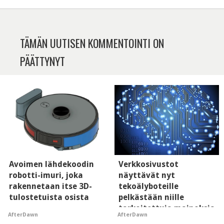
TÄMÄN UUTISEN KOMMENTOINTI ON
PÄÄTTYNYT
Avoimen lähdekoodin
Verkkosivustot
robotti-imuri, joka
näyttävät nyt
rakennetaan itse 3D-
tekoälyboteille
tulostetuista osista
pelkästään niille
tarkoitettuja mainoksia
AfterDawn
AfterDawn
- vaikuttaa tekoälyn