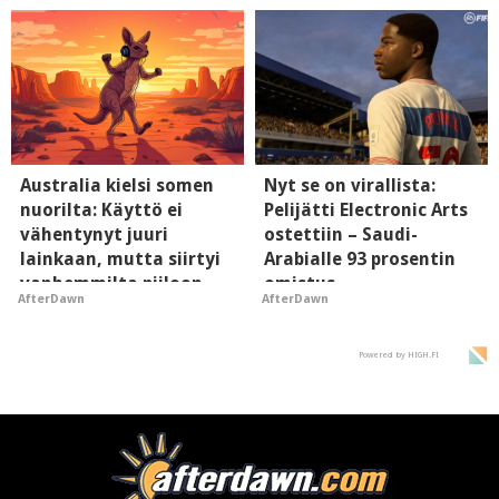
mielikuvaan brändistä
Australia kielsi somen
Nyt se on virallista:
nuorilta: Käyttö ei
Pelijätti Electronic Arts
vähentynyt juuri
ostettiin – Saudi-
lainkaan, mutta siirtyi
Arabialle 93 prosentin
vanhemmilta piiloon
omistus
AfterDawn
AfterDawn
Powered by HIGH.FI