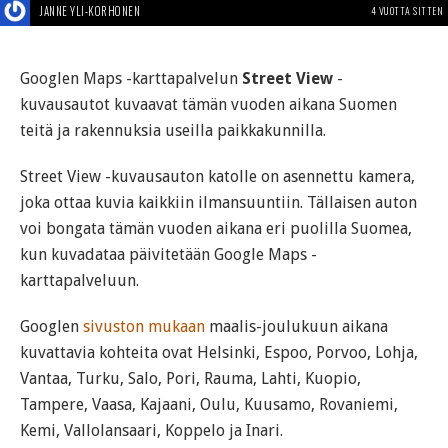
JANNE YLI-KORHONEN
4 VUOTTA SITTEN
Googlen Maps -karttapalvelun
Street View
-
kuvausautot kuvaavat tämän vuoden aikana Suomen
teitä ja rakennuksia useilla paikkakunnilla.
Street View -kuvausauton katolle on asennettu kamera,
joka ottaa kuvia kaikkiin ilmansuuntiin. Tällaisen auton
voi bongata tämän vuoden aikana eri puolilla Suomea,
kun kuvadataa päivitetään Google Maps -
karttapalveluun.
Googlen
sivuston mukaan
maalis-joulukuun aikana
kuvattavia kohteita ovat Helsinki, Espoo, Porvoo, Lohja,
Vantaa, Turku, Salo, Pori, Rauma, Lahti, Kuopio,
Tampere, Vaasa, Kajaani, Oulu, Kuusamo, Rovaniemi,
Kemi, Vallolansaari, Koppelo ja Inari.