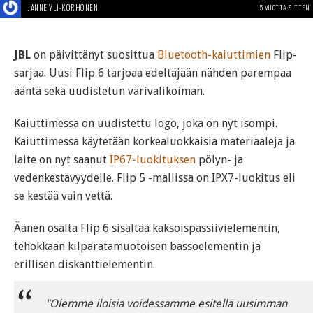
JANNE YLI-KORHONEN
5 VUOTTA SITTEN
JBL
on päivittänyt suosittua
Bluetooth-kaiuttimien
Flip-
sarjaa. Uusi Flip 6 tarjoaa edeltäjään nähden parempaa
ääntä sekä uudistetun värivalikoiman.
Kaiuttimessa on uudistettu logo, joka on nyt isompi.
Kaiuttimessa käytetään korkealuokkaisia materiaaleja ja
laite on nyt saanut
IP67-luokituksen
pölyn- ja
vedenkestävyydelle. Flip 5 -mallissa on IPX7-luokitus eli
se kestää vain vettä.
Äänen osalta Flip 6 sisältää kaksoispassiivielementin,
tehokkaan kilparatamuotoisen bassoelementin ja
erillisen diskanttielementin.
"Olemme iloisia voidessamme esitellä uusimman