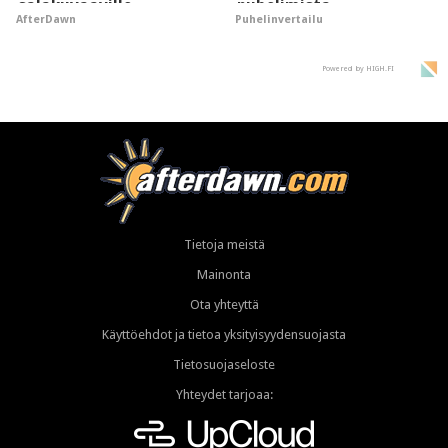
salakuvaaville
puhelimista
AfterDawn
Puhelinvertailu
hyypiöille
supersuosittuja
Powered by HIGH.FI
Tietoja meistä
Mainonta
Ota yhteyttä
Käyttöehdot ja tietoa yksityisyydensuojasta
Tietosuojaseloste
Yhteydet tarjoaa: