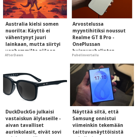
Australia kielsi somen
Arvostelussa
nuorilta: Käyttö ei
myyntihitiksi noussut
vähentynyt juuri
Realme GT 8 Pro -
lainkaan, mutta siirtyi
OnePlussan
vanhemmilta piiloon
huippupuhelinten
AfterDawn
Puhelinvertailu
"perillinen"
DuckDuckGo julkaisi
Näyttää siltä, että
vastaiskun älylaseille -
Samsung onnistui
aivan tavalliset
viimeinkin tekemään
aurinkolasit, eivät sovi
taittuvanäyttöisistä